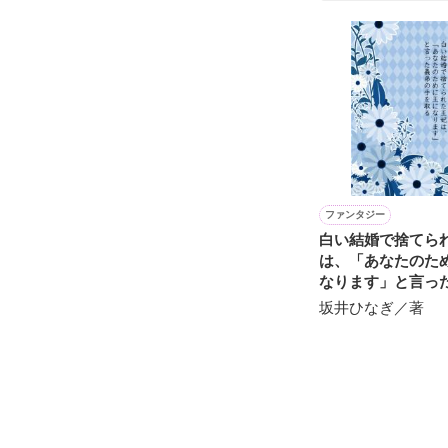
その度に何度も

導いてくれたのは
あなたでした..

ファンタジー
白い結婚で捨てら
は、「あなたのた
たくさんの人を

なります」と言っ
手を取る
坂井ひなぎ／著
裏切って傷つけて
それでも
