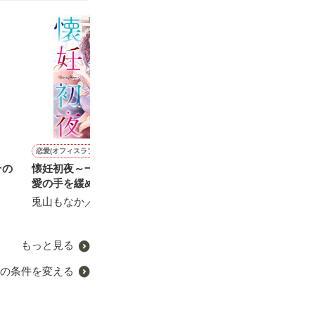
恋愛(オフィスラブ)
恋愛(オフィスラブ)
恋愛(純愛)
その他
その
懐妊初夜～一途な社長は求
モテ男の北原くんは、報わ
溺愛までノンストップ〜社
父と娘 ～禁断の
愛の手を緩めない～
れない恋をしている
長の包囲網から逃げられま
イチゴ飴／著
せん〜
兎山もなか／著
きたみまゆ／著
にしのそら／著
もっと見る
の条件を変える