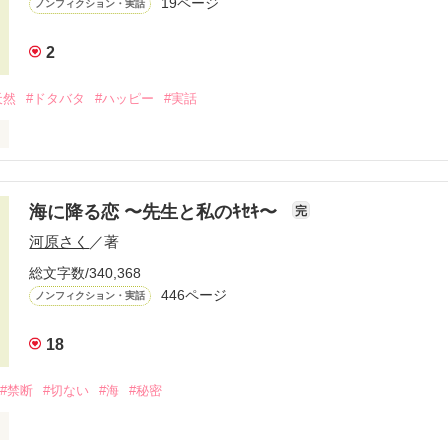
19ページ
ノンフィクション・実話
2
天然
#ドタバタ
#ハッピー
#実話
２４日。晴れ。

海に降る恋 〜先生と私のｷｾｷ〜
完
河原さく
／著
婚式を挙げました。

総文字数/340,368
を誓い、

446ページ
ノンフィクション・実話
式。

18
ずだった。

#禁断
#切ない
#海
#秘密
　新婦おなつ
