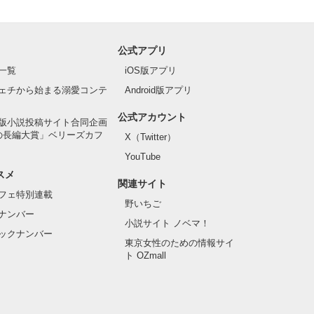
公式アプリ
一覧
iOS版アプリ
ェチから始まる溺愛コンテ
Android版アプリ
公式アカウント
版小説投稿サイト合同企画
の長編大賞」ベリーズカフ
X（Twitter）
YouTube
スメ
関連サイト
フェ特別連載
野いちご
ナンバー
小説サイト ノベマ！
ックナンバー
東京女性のための情報サイ
ト OZmall