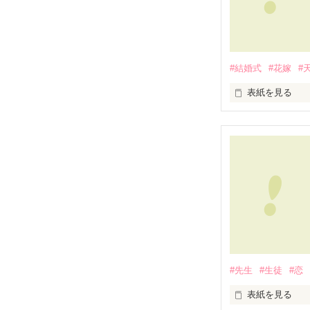
#結婚式
#花嫁
#
表紙を見る
２０１２年６月
わたし達は、結
将来を結び、愛
甘い甘い、結婚
……に、なるは
#先生
#生徒
#恋
新郎カズミ　×
表紙を見る