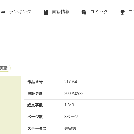
ランキング
書籍情報
コミック
コ
実話
作品番号
217954
最終更新
2009/02/22
総文字数
1,340
ページ数
3ページ
ステータス
未完結