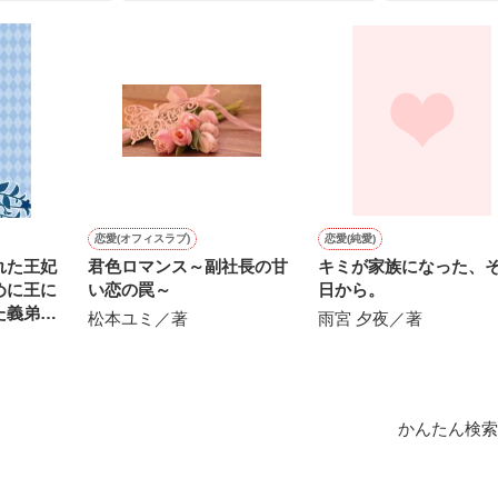
作品を読む


恋愛(オフィスラブ)
恋愛(純愛)
れた王妃
君色ロマンス～副社長の甘
キミが家族になった、
めに王に
い恋の罠～
日から。
た義弟の
松本ユミ／著
雨宮 夕夜／著


かんたん検索