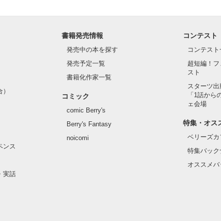
書籍発売情報
コンテスト
発売中の本を探す
コンテスト
？―

発売予定一覧
超短編！フ
スト
書籍化作家一覧
スターツ出
合）
「1話から
コミック
ェ会場
comic Berry's
特集・オス
Berry's Fantasy
ベリーズカ
noicomi
ペンス
特集バック
オススメバ
・実話
緒にいれる時がきたら"
