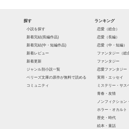
あなたを求めた

探す
ランキング
小説を探す
恋愛（総合）
今、幸せですか
新着完結(長編作品)
恋愛（長編）
新着完結(中・短編作品)
恋愛（中・短編）
新着レビュー
ファンタジー（総
新着更新
ファンタジー
あなたが

ジャンル別小説一覧
恋愛ファンタジー
ベリーズ文庫の原作が無料で読める
実用・エッセイ
笑っているなら

コミュニティ
ミステリー・サス
青春・友情
それでいい..

ノンフィクション
ホラー・オカルト
歴史・時代
絵本・童話
"いつかずっと一