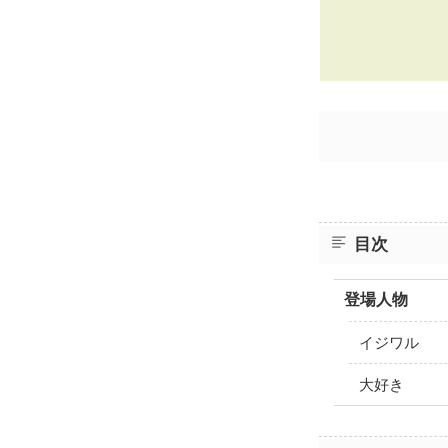
目次
登場人物
イジワル
大好き