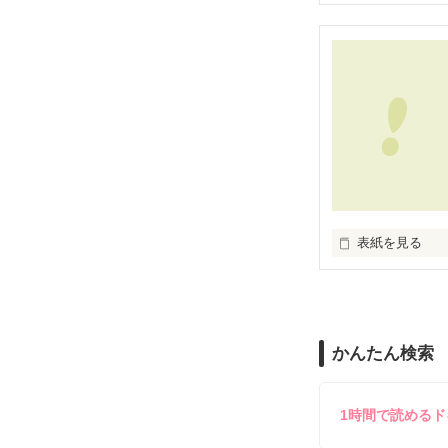
ドタバタ結婚式

実体験を基にし
他とはちょっと
先生との禁断の
※　自身の体験
心から愛した人
登場人物の名前
手の届かない人
あなたならどう
**************

2012.09.20　公
切なくて、許さ
**************

あなたは知って
◆ベリーズカフ
私達が選んだ道
◆「甘い結婚」
表紙を見る
どうか見届けて
◆レビューあり
この奇跡の軌跡
いいよ　様 / 和
八谷 紬　様 / 
（2008/9/20〜20
かんたん検索
堕ちるとこまで

第４回日本ｹｰﾀｲ
二次審査進出作
堕ちた私―

沢山の応援、

1時間で読める