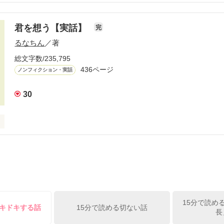
た、

違う

恋物語。

君を想う【実話】
完
を元に再構成。

るなちん
／著
が、

などは仮名です。

だとしたら

総文字数/235,795
しますか？

436ページ
ノンフィクション・実話
開

れない恋を、

いますか？

30
ェメルマガ掲載されました。

を、

特集掲載されました。

下さい。

がとうございます。

、その全てを―…

宮 樹　様

夢雨　様

09/4/12）

小説大賞

品です。

15分で読め
ドキドキする話
15分で読める切ない話
作品を読む
長