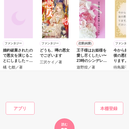
「そうだな……黙ってはおいてやろう。だが、何でもするとい
ギル・レイヴン公爵

う言葉は言わないほうがいい」

サラサラとした綺麗な黒髪に綺麗な青色の瞳

あまりにも整った顔は女性たちを引き寄せる

甘い言葉をささやく近衛騎士団長に翻弄されるテレシアの恋物
社交界で圧倒的人気を誇っていた

語が始まる——

表では甘いマスクを被る彼の裏は……

ファンタジー
ファンタジー
恋愛(純愛)
ファンタ
婚約破棄されたの
どうも、噂の悪女
王子様はお姫様を
今から婚
ひ
で悪女を演じるこ
でございます
愛し尽くしたい〜
後の悪役
とにしました～濡
23時のシンデレラ
ります。
空から降ってきたリリィに恋したギルは

三沢ケイ／著
┈┈┈┈┈┈┈ ❁ ❁ ❁ ┈┈┈┈┈┈┈┈

れ衣を着せられた
短編〜
ださい。
国王命令での婚約を申し込む

橘 七都／著
遊野煌／著
待鳥園子
聖女ですが、すべ
悪魔の近衛騎士団長

て捨てて自由にな
とある事情で絶対婚約したくないリリィは

リアム・ロドリエス

るのでお構いなく
そうだ！男装執事として生きていこう！

もっと見る
～
【修行してきます。私は元気です。】

×

謎のリリィらしい手紙を残して逃亡

かんたん検索の条件を変える
騎士団員の男爵令嬢

テレシア・マーフィス

アプリ
だけど……配属されたのはレイヴン公爵家だった

┈┈┈┈┈┈┈ ❁ ❁ ❁ ┈┈┈┈┈┈┈┈

読む
「その瞳の色……」
