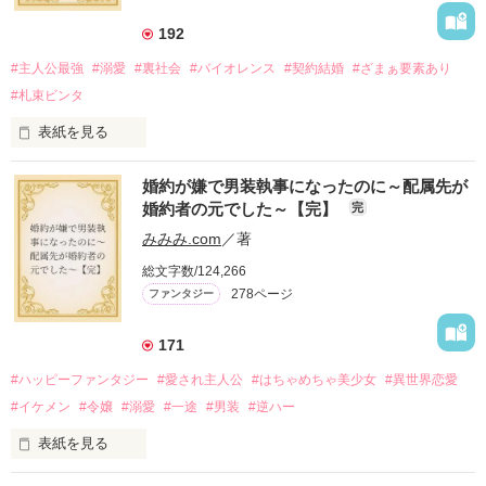
192
#主人公最強
#溺愛
#裏社会
#バイオレンス
#契約結婚
#ざまぁ要素あり
#札束ビンタ
表紙を見る
かつては英雄と呼ばれた父は事業で失敗ばかり。

婚約が嫌で男装執事になったのに～配属先が
そのせいで極貧生活を送るオリヴィア・ディルムーンは、母が
婚約者の元でした～【完】
完
倒れたことをきっかけに娼婦になり稼ごうと屋敷を飛び出し
た。

みみみ.com
／著
娼館（たぶん）の店主は札束でビンタしてくる謎の男。

総文字数/124,266
金と引き換えに雇われたと思いきや……契約結婚だった！？

278ページ
ファンタジー
裏社会を牛耳るロベールは仮面をつけており、謎が多いが幸せ
な結婚生活を満喫中。

そこでロベールを慕うアリスに一方的に敵視され、嫌がらせを
171
受けるもオリヴィアには効果なし。

#ハッピーファンタジー
#愛され主人公
#はちゃめちゃ美少女
#異世界恋愛
勘違いから始まる初夜騒動に危険ばかりの血まみれ新婚生活。

#イケメン
#令嬢
#溺愛
#一途
#男装
#逆ハー
次第にロベールはオリヴィアを気にかけるように……？

表紙を見る
「この金が欲しければ、俺の言うことに従え」

「──はい、喜んで！」
