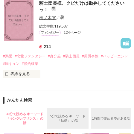
騎士団長様、クビだけは勘弁してください
出会いは最悪、結婚生活は最高……？

＼異世界ラブコメ×ハッピーファンタジー／

っ！
完
愛を知らない公爵と天然怪力令嬢の溺愛バイオレンスラブコメ
ディです。

楠ノ木雫
／著
「いやっほぉぉおお〜い！！！！」

総文字数/119,587
＊この世界のお金はお札にさせてください。

124ページ
ファンタジー
バンジーした侯爵令嬢の先にいたのは

＊なろう、カクヨム、アルファポリス掲載中
甘いマスクの公爵様の頭上でした

214
「ど、どいてぇぇぇえ！！！！！」

#溺愛
#恋愛ファンタジー
#身分差
#騎士団員
#男爵令嬢
#ハッピーエンド
作品を読む
「…は？」

#胸キュン
#婚約破棄
表紙を見る
そんな最悪の出会いを果たした二人

目が覚めたら、自分の隣に知らない男が眠っていた。

かんたん検索
リリィ・ロゼッタ侯爵令嬢

朝の鍛錬が迫っていて置いていったが……

ふんわりとした淡いピンクの髪に澄んだ水色の瞳

鍛錬後の業務中に遭遇、彼はあの近衛騎士団長だと判明した。

30分で読める キーワード
5分で読める キーワード
透き通るほど白い肌と華奢の手足

「キングorプリンス」 の
1時間で読める夢がある話
「結婚」 の話
話
お人形のように可愛いらしい見た目とは裏腹に

残念なほどに自由でお気楽なお転婆令嬢

「あの、本当に、何でもしますのでクビだけは……」
