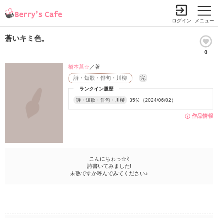
ログイン
メニュー
蒼いキミ色。
0
橋本菖☆
／著
詩・短歌・俳句・川柳
完
ランクイン履歴
詩・短歌・俳句・川柳
35位（2024/06/02）
作品情報
こんにちゎっ☆ﾐ
詩書いてみました!
未熟ですか呼んでみてください♪