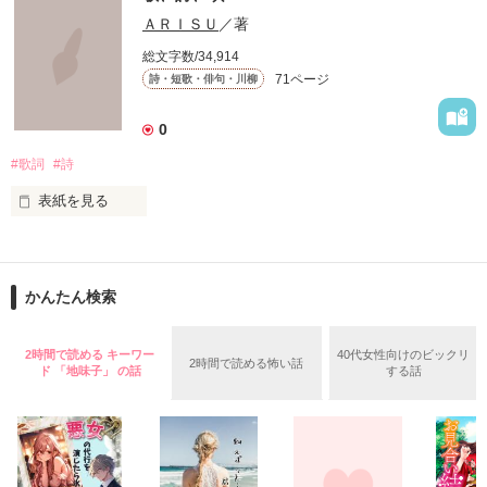
満たされることのない

ＡＲＩＳＵ
／著
この胸の奥深く

総文字数/34,914
71ページ
詩・短歌・俳句・川柳
絶えず支配し続けては

叫ぶ絶望

0
無知を振りかざして

#歌詞
#詩
たしかなものは

嘘つきな私は

表紙を見る
ただひとつ

いつか辿り着けるまで

もがいたふりをしていた

悲しいことや辛いこと、

かんたん検索
嬉しいこと楽しいこと

2時間で読める キーワー
40代女性向けのビックリ
2時間で読める怖い話
ド 「地味子」 の話
する話
きっと私達が生きてゆく中で

知っていく度に

とても

"かけがえのないもの"

だと思う。
