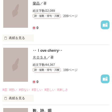
蘭晶
／著
総文字数/22,089
209ページ
詩・短歌・俳句・川柳
0
表紙を見る
‥ｌove cherry‥
『知らずに』

ＲＯＳＡ
／著
総文字数/44,367
199ページ
詩・短歌・俳句・川柳
知らずに歩いてきた

0
#恋
#想い
#切ない
#苦しい
#悲しい
#淋しさ
道は、遠く

表紙を見る
道は、浅く

歌、詩、唄