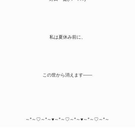
私は夏休み前に、
この世から消えます――
～*～♡～*～♥～*～♡～*～♥～*～♡～*～