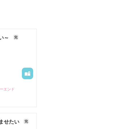
ない～
完
ピーエンド
ませたい
完