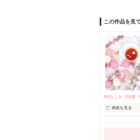
この作品を見
#幼なじみ
#溺愛
表紙を見る
幼なじみの哲平