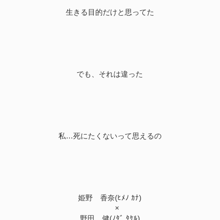
生きる目的だけと思ってた
でも、それは違った
私…死にたくないって思えるの
姫野 香奈(ﾋﾒﾉ ｶﾅ)
×
野田 健(ﾉﾀﾞ ﾀｹﾙ)