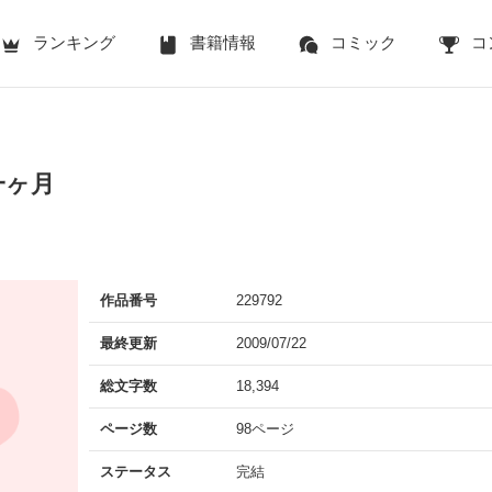
ランキング
書籍情報
コミック
コ
一ヶ月
作品番号
229792
最終更新
2009/07/22
総文字数
18,394
ページ数
98ページ
ステータス
完結