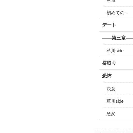
意識
初めての...
デート
――第三章―
草川side
横取り
恐怖
決意
草川side
急変