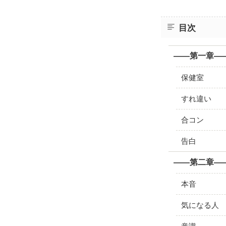
目次
――第一章―
保健室
すれ違い
合コン
告白
――第二章―
本音
気になる人