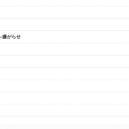
―嫌がらせ