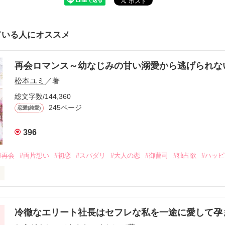
ている人にオススメ
再会ロマンス～幼なじみの甘い溺愛から逃げられ
松本ユミ
／著
総文字数/144,360
245ページ
恋愛(純愛)
396
#再会
#両片想い
#初恋
#スパダリ
#大人の恋
#御曹司
#独占欲
#ハッ
冷徹なエリート社長はセフレな私を一途に愛して孕
に淡い恋心を抱いていた美桜。
