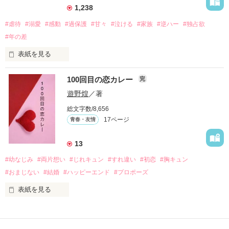
えるようになった。

1,238
#虐待
#溺愛
#感動
#過保護
#甘々
#泣ける
#家族
#逆ハー
#独占欲
#年の差
　　　恋、友情、夢、そして成長。

　　　　笑って、ときどき泣ける。

表紙を見る
　　　　　　〜青春群像劇〜

100回目の恋カレー
完
｢全部あんたのせいよ｣

『──のせいじゃないよ』

遊野煌
／著
総文字数/8,656
17ページ
青春・友情
｢なんであんたが生きてんのよ｣

作品を読む
『生きていてくれてありがとう』

13
#幼なじみ
#両片想い
#じれキュン
#すれ違い
#初恋
#胸キュン
｢あんたなんか産まなきゃ良かった｣

『産まれてきてくれてありがとう』

#おまじない
#結婚
#ハッピーエンド
#プロポーズ
表紙を見る
｢あんたさえ居なければ·····｣

『ねぇ、恋カレーって知ってる？』

『──が居てくれたから俺たちは·····』

──『ん？　恋カレー？』
