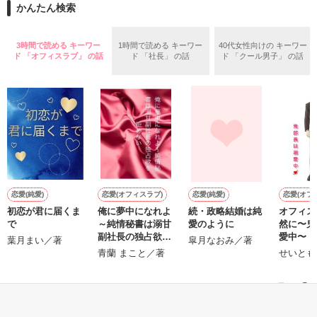
かんたん検索
『うん。恋カレーを100回たべたら、好きな人が自分のこと好
きになっちゃうんだって』

両親から虐待を受け感情を知らない女の子と

3時間で読める キーワー
1時間で読める キーワー
40代女性向けの キーワー
ド 「オフィスラブ」 の話
ド 「社長」 の話
ド 「クール男子」 の話
これは好きなアイツに好きだよって言えない、臆病な私の初恋
その女の子に感情を教える極道達との物語。

と恋のおまじないの話。

泣き方も、笑い方も、助けの求め方も、何も知らなかった。

※表紙はフリー素材です。コンテスト用に既存作を改稿しまし
でもみんなが教えてくれた。

た。
恋愛(純愛)
恋愛(オフィスラブ)
恋愛(純愛)
恋愛(オフ
作品を読む
初恋が君に届くま
俺に夢中になれよ
続・政略結婚は純
オフィス
『"愛してるよ"』

で
～純情秘書は溺甘
愛のように
然に〜鬼
副社長の独占欲を
愛中〜
葉月まい／著
皐月なおみ／著
拒めない
青蘭 まこと／著
せいとも
感動のラスト──

もっと見る
かんたん検索の条件を変える