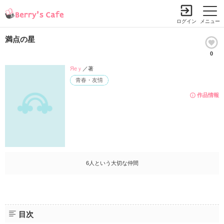
ログイン
メニュー
満点の星
0
Яеｙ
／著
青春・友情
作品情報
6人という大切な仲間
目次