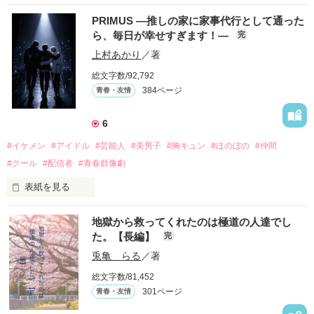
PRIMUS ―推しの家に家事代行として通った
ら、毎日が幸せすぎます！―
完
上村あかり
／著
総文字数/92,792
384ページ
青春・友情
6
#イケメン
#アイドル
#芸能人
#美男子
#胸キュン
#ほのぼの
#仲間
#クール
#配信者
#青春群像劇
表紙を見る
推しは画面の向こうにいるはずだったのに、仕事先で毎日会っ
地獄から救ってくれたのは極道の人達でし
ています。

た。【長編】
完
不器用でも努力を諦めない赤。

兎亀 らる
／著
無口で頼れる黒。

総文字数/81,452
天才肌で笑顔が眩しい白。

301ページ
青春・友情
三人の姿に勇気をもらい、「私も一歩踏み出してみたい」と思