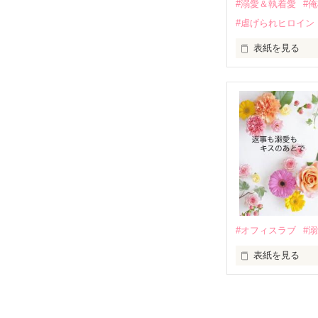
#溺愛＆執着愛
#
そして、ひょん
#虐げられヒロイン
酔った勢いで一
表紙を見る
さらに、美桜が
『責任をとる、
　おかしな噂を
戸惑う美桜とは
ろ、日本人美青
甘やかしてくる。
　帰国後、美桜
も関わらず、一
そんなある日、
人だったのだ―
遭っていること
　なぜか恭司か
美桜を守るため
夏木美桜(なつき
✕

鳴海哲平 (なる
#オフィスラブ
#
止まっていたは
表紙を見る
再会から始まる
舞川雛子（26
2026.6.5～2026.
また雛子には2
のだが、後輩の