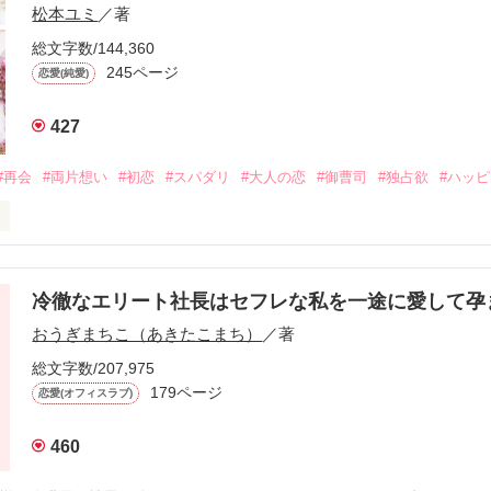
松本ユミ
／著
総文字数/144,360
245ページ
恋愛(純愛)
427
#再会
#両片想い
#初恋
#スパダリ
#大人の恋
#御曹司
#独占欲
#ハッ
冷徹なエリート社長はセフレな私を一途に愛して孕
に淡い恋心を抱いていた美桜。

おうぎまちこ（あきたこまち）
／著
来事をきっかけに二人の関係は壊れてしまう。

ないまま、美桜は両親の離婚によって

総文字数/207,975
なり、哲平とも離れ離れになった。

179ページ
恋愛(オフィスラブ)
年後。

460
二度と会いたくないと思っていた哲平に

会を果たす。
