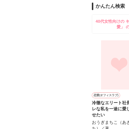
守と由羅から『
かんたん検索
雪瀬鷹哉（29
＊以前、公開し
してきて──？

40代女性向けの 
鷹哉『宜しくな、
愛」 
雛子『俺の……
シゴデキで冷徹な
※表紙も作中使
※執筆期間2026
※他サイトさん
恋愛(オフィスラブ)
冷徹なエリート社
レな私を一途に愛
せたい
おうぎまちこ（あ
ち）／著