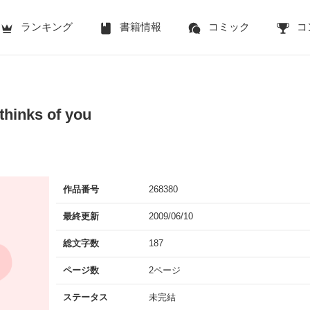
ランキング
書籍情報
コミック
コ
 thinks of you
作品番号
268380
最終更新
2009/06/10
総文字数
187
ページ数
2ページ
ステータス
未完結