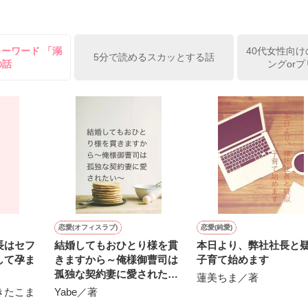
便利屋雛子』と馬鹿にされ、一人こっそり泣いていた雛子に、企画戦略
）が『──俺と結婚してくれないか』といきなりプロポーズをしてきた上
ていた話の改稿版です＊

キーワード 「溺
40代女性向け
俺の雛子』🦅

5分で読めるスカッとする話
の話
ングor
ひぃ、雛子？！！！』🐥

上司が見せる素顔は、なぜか想像以上に甘くて……🐥💓🦅

作品を読む
用の画像も全てフリー素材です。

.6.3〜7.20完結です。　

にて恋愛トレンド1位でした〜良かったら読んで頂けると嬉しいです。
作品を読む
恋愛(オフィスラブ)
恋愛(純愛)
長はセフ
結婚してもおひとり様を貫
本日より、弊社社長と
して孕ま
きますから～俺様御曹司は
子育て始めます
孤独な契約妻に愛されたい
蓮美ちま／著
～
きたこま
Yabe／著