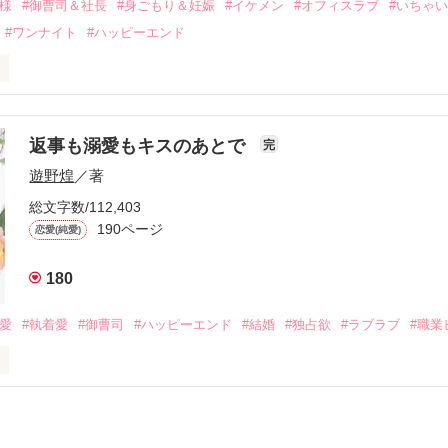
俺様
#御曹司＆社長
#身ごもり＆妊娠
#イケメン
#オフィスラブ
#いちゃ
なことから

#ワンナイト
#ハッピーエンド
夜を共にしてしまった。

初めてだと知った哲平は

結婚しよう』と真っ直ぐに告げてきた。

流されて前の職場でうまくいかなかった梅田美桜は、海外で傷心旅行を
裏腹に、好きという気持ちを隠すことなく

年と出会い、酒の勢いもあり一夜限りの関係となる。



は新しい職場でワンナイトした美青年と再会。なんと彼の正体は、とあ
返事も溺愛もキスのあとで
完
族を離れて起業した新進気鋭の実業家、社内でも冷徹だと評判な社長―
哲平は美桜がストーカー被害に

遊野煌
／著
―！

を知る。

ら飼い猫の世話係を命じられた美桜は、猫の世話を口実にしばしば呼び
、哲平は同居を提案してきて――。

総文字数/112,403
190ページ
恋愛(純愛)
みお)

180
作品を読む
みてっぺい)

溺愛
#執着愛
#御曹司
#ハッピーエンド
#結婚
#独占欲
#ラブラブ
#職業
ずの二人の時間が、再び動き出す。

、溺愛ラブ。

）は大手お菓子メーカー、三日月製菓コーポレーションの企画戦略室で働
7.25

年前から付き合いはじめ、半年前から同棲を始めた、同期で恋人の石垣守
姫原由羅（24）との浮気が発覚した上、いつのまにか元カノにされてい