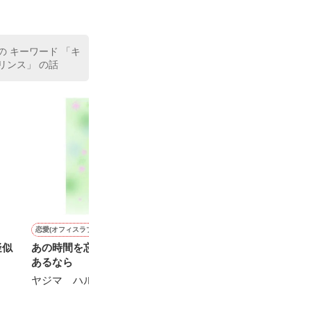
室の上司である
、同居まで提案
の キーワード 「キ
プリンス」 の話
恋愛(オフィスラブ)
ファンタジー
恋愛(純愛)
恋愛(その他)
疑似
あの時間を忘れる方法が
双子の妹は私から全てを奪
すれ違いお見合い結婚～相
エクササイズ
あるなら
う予定でいたらしい
手は私を嫌ってるはずの幼
※※Mamo※※
馴染みでした~
ヤジマ ハルカ／著
佐倉ミズキ／著
夜桜つきみ／著