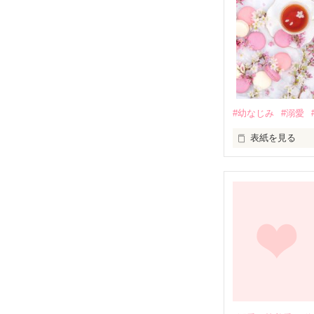
#幼なじみ
#溺愛
表紙を見る
幼なじみの哲平
しかし、ある出
関係修復もでき
引っ越すことに
それから約十二
過去の傷から、
運命のような再