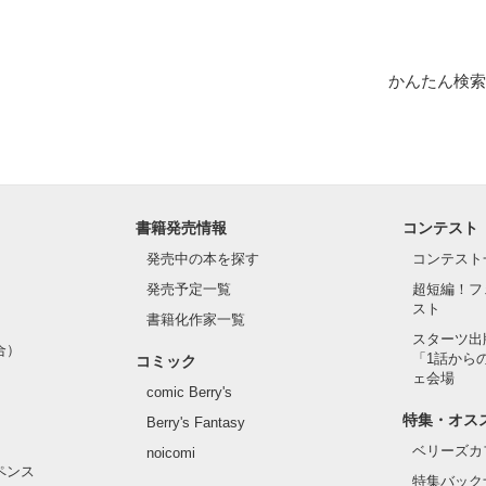
かんたん検索
書籍発売情報
コンテスト
発売中の本を探す
コンテスト
発売予定一覧
超短編！フ
スト
書籍化作家一覧
スターツ出
合）
「1話から
コミック
ェ会場
comic Berry's
特集・オス
Berry's Fantasy
ベリーズカ
noicomi
ペンス
特集バック