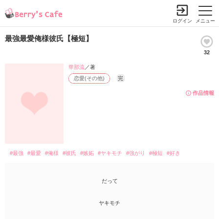
ログイン
メニュー
最強最愛俺様彼氏【極短】
32
華那流
／著
恋愛(その他)
完
作品情報
#最強
#最愛
#俺様
#彼氏
#嫉妬
#ヤキモチ
#強がり
#極短
#好き
だって
ヤキモチ