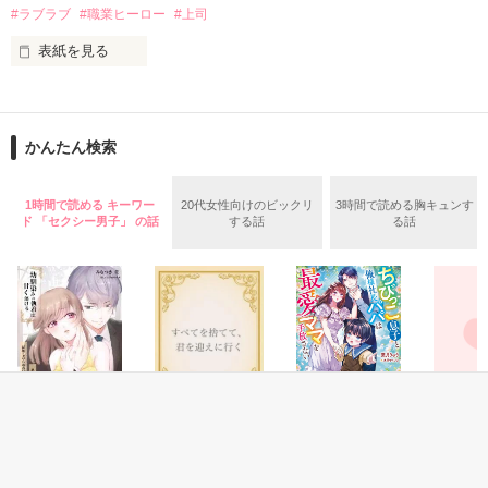
✕

#ラブラブ
#職業ヒーロー
#上司
鳴海哲平 (なるみてっぺい)

表紙を見る
作品を読む
止まっていたはずの二人の時間が、再び動き出す。

舞川雛子（26）は大手お菓子メーカー、三日月製菓コーポレー
再会から始まる、溺愛ラブ。

ションの企画戦略室で働いている。

また雛子には2年前から付き合いはじめ、半年前から同棲を始
2026.6.5～2026.7.25

かんたん検索
めた、同期で恋人の石垣守（26）がいるのだが、後輩の姫原由
羅（24）との浮気が発覚した上、いつのまにか元カノにされて
いた。

1時間で読める キーワー
20代女性向けのビックリ
3時間で読める胸キュンす
守と由羅から『便利屋雛子』と馬鹿にされ、一人こっそり泣い
ド 「セクシー男子」 の話
する話
る話
＊以前、公開していた話の改稿版です＊

ていた雛子に、企画戦略室の上司である雪瀬鷹哉（29）が
『──俺と結婚してくれないか』といきなりプロポーズをしてき
た上、同居まで提案してきて──？

鷹哉『宜しくな、俺の雛子』🦅

雛子『俺の……ひぃ、雛子？！！！』🐥

作品を読む
シゴデキで冷徹な上司が見せる素顔は、なぜか想像以上に甘く
て……🐥💓🦅

恋愛(純愛)
恋愛(純愛)
恋愛(純愛)
恋愛(ラブ
【書籍化】幼馴染
すべてを捨てて、
ちびっこ息子と俺
《続々》
※表紙も作中使用の画像も全てフリー素材です。

のエリート外交官
君を迎えに行く
様社長パパは最愛
染の溺愛
※執筆期間2026.6.3〜7.20完結です。　
