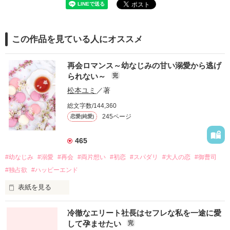
この作品を見ている人にオススメ
再会ロマンス～幼なじみの甘い溺愛から逃げ
られない～
完
松本ユミ
／著
総文字数/144,360
245ページ
恋愛(純愛)
465
#幼なじみ
#溺愛
#再会
#両片想い
#初恋
#スパダリ
#大人の恋
#御曹司
#独占欲
#ハッピーエンド
表紙を見る
冷徹なエリート社長はセフレな私を一途に愛
して孕ませたい
完