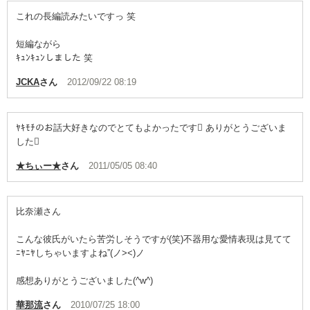
これの長編読みたいですっ 笑
短編ながら
ｷｭﾝｷｭﾝしました 笑
JCKA
さん
2012/09/22 08:19
ﾔｷﾓﾁのお話大好きなのでとてもよかったです ありがとうございま
した
★ちぃー★
さん
2011/05/05 08:40
比奈瀬さん
こんな彼氏がいたら苦労しそうですが(笑)不器用な愛情表現は見てて
ﾆﾔﾆﾔしちゃいますよね”(ノ><)ノ
感想ありがとうございました(^w^)
華那流
さん
2010/07/25 18:00