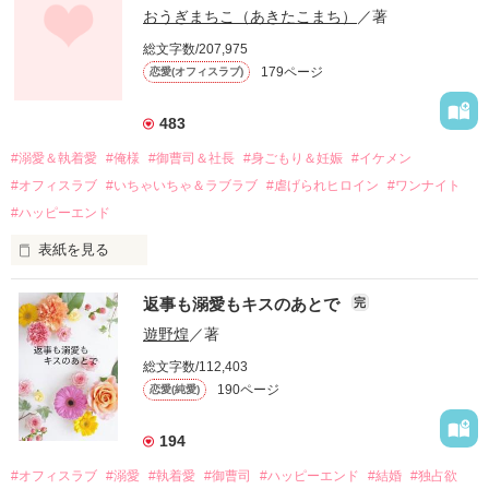
幼なじみの哲平に淡い恋心を抱いていた美桜。

おうぎまちこ（あきたこまち）
／著
しかし、ある出来事をきっかけに二人の関係は壊れてしまう。

総文字数/207,975
関係修復もできないまま、美桜は両親の離婚によって

179ページ
恋愛(オフィスラブ)
引っ越すことになり、哲平とも離れ離れになった。

それから約十二年後。

483
過去の傷から、二度と会いたくないと思っていた哲平に

#溺愛＆執着愛
#俺様
#御曹司＆社長
#身ごもり＆妊娠
#イケメン
運命のような再会を果たす。

#オフィスラブ
#いちゃいちゃ＆ラブラブ
#虐げられヒロイン
#ワンナイト
そして、ひょんなことから

#ハッピーエンド
酔った勢いで一夜を共にしてしまった。

表紙を見る
さらに、美桜が初めてだと知った哲平は

『責任をとる、結婚しよう』と真っ直ぐに告げてきた。

　おかしな噂を流されて前の職場でうまくいかなかった梅田美
戸惑う美桜とは裏腹に、好きという気持ちを隠すことなく

返事も溺愛もキスのあとで
完
桜は、海外で傷心旅行をしていたところ、日本人美青年と出会
甘やかしてくる。

い、酒の勢いもあり一夜限りの関係となる。

遊野煌
／著
　帰国後、美桜は新しい職場でワンナイトした美青年と再会。
そんなある日、哲平は美桜がストーカー被害に

総文字数/112,403
なんと彼の正体は、とある財閥御曹司にも関わらず、一族を離
遭っていることを知る。

190ページ
恋愛(純愛)
れて起業した新進気鋭の実業家、社内でも冷徹だと評判な社長
美桜を守るため、哲平は同居を提案してきて――。

――御影恭司その人だったのだ――！

　なぜか恭司から飼い猫の世話係を命じられた美桜は、猫の世
194
話を口実にしばしば呼び出された上、二人はいわゆる身体だけ
夏木美桜(なつきみお)

#オフィスラブ
#溺愛
#執着愛
#御曹司
#ハッピーエンド
#結婚
#独占欲