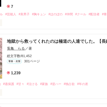
7
ドル
#芸能人
#美男子
#胸キュン
#ほのぼの
#仲間
#クール
#配信者
#
こうにいるはずだったのに、仕事先で毎日会っています。

を諦めない赤。

地獄から救ってくれたのは極道の人達でした。【


兎亀 らる
／著
眩しい白。

総文字数/81,452
をもらい、「私も一歩踏み出してみたい」と思えるようになった。

301ページ
青春・友情
1,239
、夢、そして成長。

、ときどき泣ける。

動
#過保護
#甘々
#泣ける
#家族
#逆ハー
#独占欲
#年の差
青春群像劇〜

いよ｣
