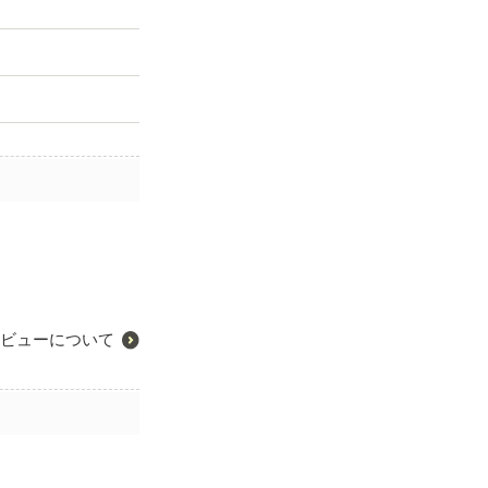
ビューについて