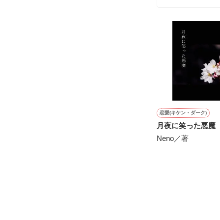
泣き方も、笑い
でもみんなが教
※表紙はフリー
『"愛してるよ"』
感動のラスト──
恋愛(キケン・ダーク)
月夜に笑った悪魔
Neno／著
野いちご

ジャンル別 最高
総合 最高3位！

ベリーズカフェ
