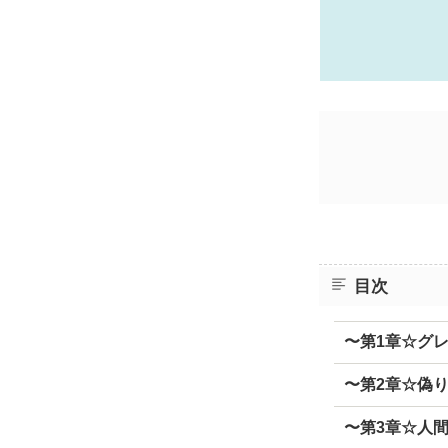
目次
〜第1章☆グ
〜第2章☆偽
〜第3章☆人