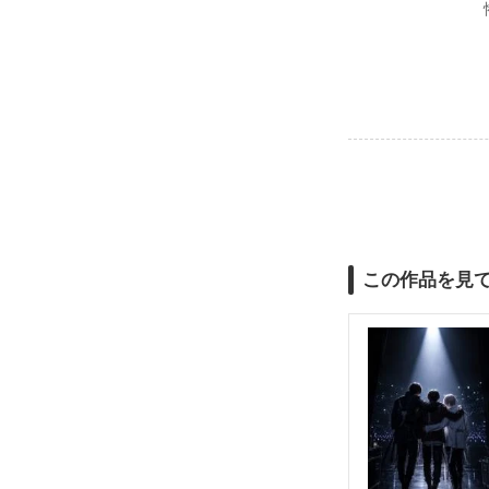
この作品を見