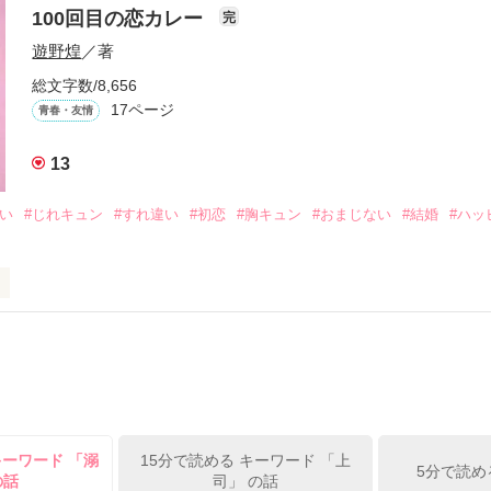
ないよ』

100回目の恋カレー
完
作品を読む
遊野煌
／著
生きてんのよ｣

総文字数/8,656
れてありがとう』

17ページ
青春・友情
まなきゃ良かった｣

13
くれてありがとう』

想い
#じれキュン
#すれ違い
#初恋
#胸キュン
#おまじない
#結婚
#ハッ
ば·····｣

から俺たちは·····』

ーって知ってる？』

レー？』

受け感情を知らない女の子と

ーを100回たべたら、好きな人が自分のこと好きになっちゃうんだって』
情を教える極道達との物語。

イツに好きだよって言えない、臆病な私の初恋と恋のおまじないの話。

キーワード 「溺
15分で読める キーワード 「上
5分で読め
の話
司」 の話