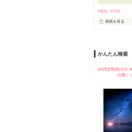
一緒に、ずっと
#家族
#天国
前を向いて歩い
ね？
表紙を見る
小学校のとき天
おじいちゃん…。
かんたん検索
そんなおじいち
少し大人になった
20代女性向けの 
の差」 
捧げます。

※人物は仮名で