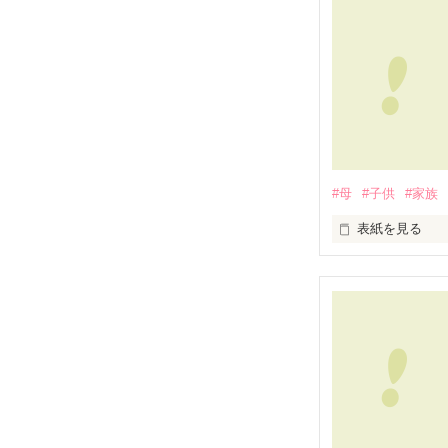
はじめて逢った…
           ＴＵＮ。

#母
#子供
#家族
            20
表紙を見る
お母さん。

理想のお母さん。
優しい優しいお
僕だけの特別な
必ず僕が幸せに
心配しないで。
