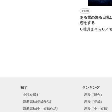
その他
ある雪の降る日私
恋をする
☪︎唯月まそら☪︎／
探す
ランキング
小説を探す
恋愛（総合）
新着完結(長編作品)
恋愛（長編）
新着完結(中・短編作品)
恋愛（中・短編）