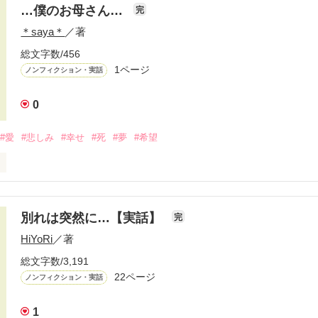
…僕のお母さん…
完
＊saya＊
／著


総文字数/456
1ページ
ノンフィクション・実話
0
#愛
#悲しみ
#幸せ
#死
#夢
#希望
08.7.31完
作品を読む


別れは突然に…【実話】
完
HiYoRi
／著
母さん。

総文字数/3,191
お母さん。

22ページ
ノンフィクション・実話
してあげるから

1