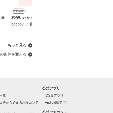
恋愛(純愛)
ミステリー・サスペンス
恋愛(ラブコメ)
実用・エッセイ(その他)
自覚
君がいたから
フカミ喫茶店のワケありア
危ナイ隣人
育児ってパネェ
ンティーク
poppo☆／著
砂倉春待／著
和泉あや／著
涙鳴／著
もっと見る
の条件を変える
公式アプリ
一覧
iOS版アプリ
ェチから始まる溺愛コンテ
Android版アプリ
公式アカウント