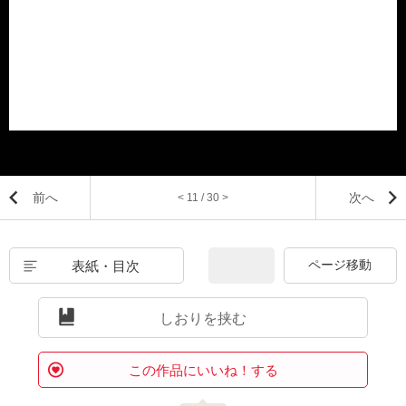
前へ
次へ
< 11 / 30 >
表紙・目次
しおりを挟む
この作品にいいね！する