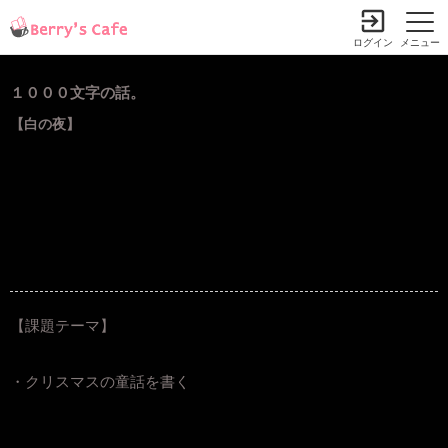
ログイン
メニュー
１０００文字の話。
【白の夜】
【課題テーマ】
・クリスマスの童話を書く