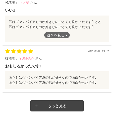
投稿者：
マメ柴
さん
いい
私はヴァンパイアものが好きなのでとても良かったです けど、私の個人的な意見ですが、棗と玲のsideに別けて読みたいなぁと思いました …まあ、そこはおいといて… 私のお気に入りはやっぱり玲くんです 私も守ってほしい
私はヴァンパイアものが好きなのでとても良かったです
けど、私の個人的な意見ですが、棗と玲のsideに別けて読みたい
続きを見る
なぁと思いました
…まあ、そこはおいといて…
2011/09/03 21:52
私のお気に入りはやっぱり玲くんです
私も守ってほしい
投稿者：
YUNNA☆
さん
おもしろかったです♪
あたしはヴァンパイア系の話が好きなので面白かったです♪
あたしはヴァンパイア系の話が好きなので面白かったです♪
もっと見る