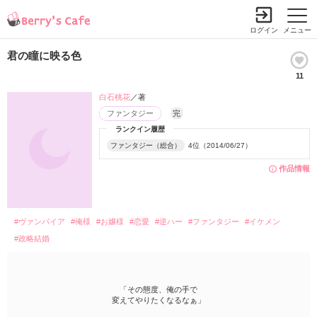
ログイン
メニュー
君の瞳に映る色
11
白石桃花
／著
ファンタジー
完
ランクイン履歴
ファンタジー（総合）
4位（2014/06/27）
作品情報
#ヴァンパイア
#俺様
#お嬢様
#恋愛
#逆ハー
#ファンタジー
#イケメン
#政略結婚
「その態度、俺の手で
変えてやりたくなるなぁ」