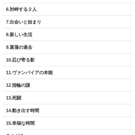
6.対峙する２人
7.出会いと始まり
8.新しい生活
9.菖蒲の過去
10.忍び寄る影
11.ヴァンパイアの本能
12.指輪の謎
13.死闘
14.動き出す時間
15.幸福な時間