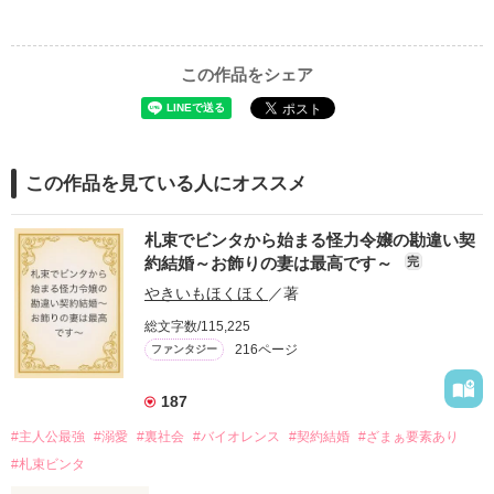
この作品をシェア
この作品を見ている人にオススメ
札束でビンタから始まる怪力令嬢の勘違い契
約結婚～お飾りの妻は最高です～
完
やきいもほくほく
／著
総文字数/115,225
216ページ
ファンタジー
187
#主人公最強
#溺愛
#裏社会
#バイオレンス
#契約結婚
#ざまぁ要素あり
#札束ビンタ