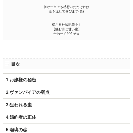
何か一言でも感想いただければ
涙を流して喜びます(笑)
櫂斗番外編執筆中！
【蝕む月と甘い蜜】
合わせてどうぞ☆
目次
1.お嬢様の秘密
2.ヴァンパイアの弱点
3.狙われる棗
4.婚約者の正体
5.瑠璃の恋