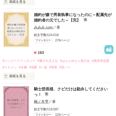
表紙を見る
かつては英雄と呼ばれた父は事業で失敗ばかり。

婚約が嫌で男装執事になったのに～配属先が
そのせいで極貧生活を送るオリヴィア・ディルムーンは、母が
婚約者の元でした～【完】
完
倒れたことをきっかけに娼婦になり稼ごうと屋敷を飛び出し
た。

みみみ.com
／著
娼館（たぶん）の店主は札束でビンタしてくる謎の男。

総文字数/124,016
金と引き換えに雇われたと思いきや……契約結婚だった！？

278ページ
ファンタジー
裏社会を牛耳るロベールは仮面をつけており、謎が多いが幸せ
な結婚生活を満喫中。

そこでロベールを慕うアリスに一方的に敵視され、嫌がらせを
163
受けるもオリヴィアには効果なし。

#ハッピーファンタジー
#愛され主人公
#はちゃめちゃ美少女
#異世界恋愛
勘違いから始まる初夜騒動に危険ばかりの血まみれ新婚生活。

#イケメン
#令嬢
#溺愛
#一途
#男装
#逆ハー
次第にロベールはオリヴィアを気にかけるように……？

表紙を見る
「この金が欲しければ、俺の言うことに従え」

「──はい、喜んで！」

騎士団長様、クビだけは勘弁してください
出会いは最悪、結婚生活は最高……？

＼異世界ラブコメ×ハッピーファンタジー／

っ！
完
愛を知らない公爵と天然怪力令嬢の溺愛バイオレンスラブコメ
ディです。

楠ノ木雫
／著
「いやっほぉぉおお〜い！！！！」

総文字数/119,587
＊この世界のお金はお札にさせてください。

124ページ
ファンタジー
バンジーした侯爵令嬢の先にいたのは
