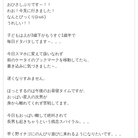
おひさしぶりです～！！
わお！今見に行きました！
なんとびっくり(≧ω≦)
うれしい！！
子どもは上が3歳下がもうすぐ1歳半で
毎日ドタバタしてます～。。。
今日スマホに変えて扱いなれず
前のケータイのブックマークを移動してたら、
書き込みに気づきました～。
遅くなりすみません。
ほっとするのは午後のお昼寝タイムですが、
おっぱい星人の次男が
身から離れてくれず苦戦してます。
今日もおっぱい離して絶叫されて
長男も起きちゃうという残念スパイラル。。。
早く野イチゴにのんびり遊びに来れるようになりたいです。。。