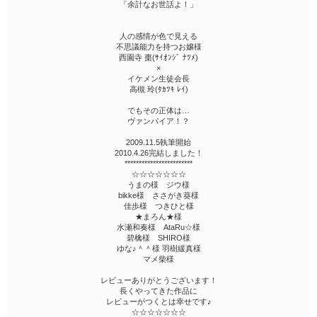
「余計なお世話よ！」
人の感情が色で見える
不思議能力を持つお嬢様
西園寺 棗(ｻｲｵﾝｼﾞ ﾅﾂﾒ)
×
イケメン生徒会長
高槻 玲(ﾀｶﾂｷ ﾚｲ)
でもその正体は…
ヴァンパイア！？
2009.11.5執筆開始
2010.4.26完結しました！
************************
☆☆☆☆☆☆☆
うまの様 ジウ様
bikke様 ささがき葵様
佳歩様 つきひと様
★まろん★様
水瀬和奏様 AtaRu☆様
碧檎様 SHIRO様
ゆな♪＾＾様 羽樹緩真様
マメ柴様
レビューありがとうございます！
長くやってきた作品に
レビューがつくとは幸せです♪
☆☆☆☆☆☆☆