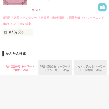
＊なろう、カクヨム、アルファポリス掲載中
甘いマスクの公爵様の頭上でした

209
「ど、どいてぇぇぇえ！！！！！」

#溺愛
#恋愛ファンタジー
#身分差
#騎士団員
#男爵令嬢
#ハッピーエンド
作品を読む
「…は？」

#胸キュン
#婚約破棄
表紙を見る
そんな最悪の出会いを果たした二人

目が覚めたら、自分の隣に知らない男が眠っていた。

かんたん検索
リリィ・ロゼッタ侯爵令嬢

朝の鍛錬が迫っていて置いていったが……

ふんわりとした淡いピンクの髪に澄んだ水色の瞳

鍛錬後の業務中に遭遇、彼はあの近衛騎士団長だと判明した。

5分で読める キーワード
15分で読める キーワード
じっくり読める キーワー
透き通るほど白い肌と華奢の手足

「溺愛」 の話
「セクシー男子」 の話
ド 「御曹司」 の話
お人形のように可愛いらしい見た目とは裏腹に

残念なほどに自由でお気楽なお転婆令嬢

「あの、本当に、何でもしますのでクビだけは……」

「そうだな……黙ってはおいてやろう。だが、何でもするとい
ギル・レイヴン公爵

う言葉は言わないほうがいい」

サラサラとした綺麗な黒髪に綺麗な青色の瞳

あまりにも整った顔は女性たちを引き寄せる

甘い言葉をささやく近衛騎士団長に翻弄されるテレシアの恋物