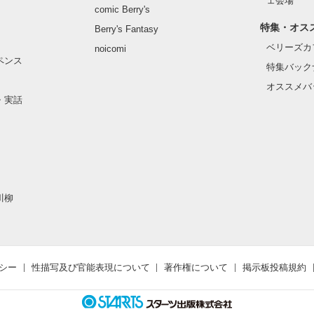
ェ会場
comic Berry's
特集・オス
Berry's Fantasy
ベリーズカ
noicomi
ペンス
特集バック
オススメバ
・実話
川柳
シー
性描写及び官能表現について
著作権について
掲示板投稿規約