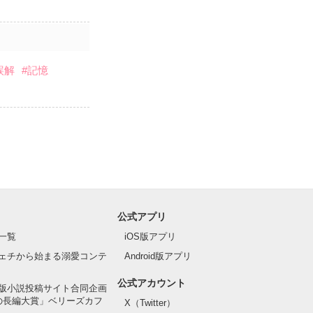
誤解
#記憶
公式アプリ
一覧
iOS版アプリ
ェチから始まる溺愛コンテ
Android版アプリ
公式アカウント
版小説投稿サイト合同企画
の長編大賞」ベリーズカフ
X（Twitter）