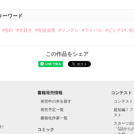
キーワード
#告白
#大好き
#生徒会長
#ツンデレ
#ライバル
#ピンク14
#
この作品をシェア
書籍発売情報
コンテスト
発売中の本を探す
コンテスト
発売予定一覧
超短編！フ
スト
書籍化作家一覧
スターツ出
合）
「1話から
コミック