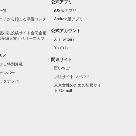
公式アプリ
一覧
iOS版アプリ
ェチから始まる溺愛コンテ
Android版アプリ
公式アカウント
版小説投稿サイト合同企画
の長編大賞」ベリーズカフ
X（Twitter）
YouTube
スメ
関連サイト
フェ特別連載
野いちご
ナンバー
小説サイト ノベマ！
ックナンバー
東京女性のための情報サイ
ト OZmall