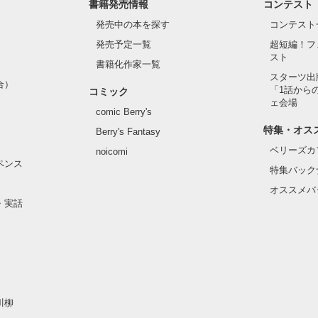
書籍発売情報
コンテスト
発売中の本を探す
コンテスト
発売予定一覧
超短編！フ
スト
書籍化作家一覧
スターツ出
合）
「1話から
コミック
ェ会場
comic Berry's
特集・オス
Berry's Fantasy
ベリーズカ
noicomi
ペンス
特集バック
オススメバ
・実話
川柳