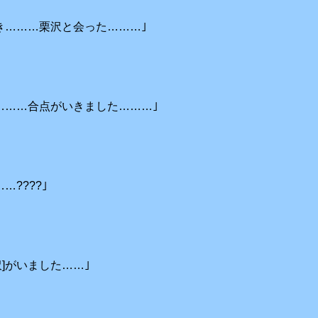
き………栗沢と会った………｣
………合点がいきました………｣
…????｣
沢]がいました……｣