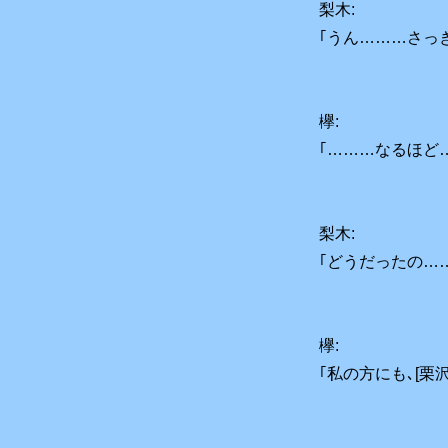
梨木:
｢うん………さっ
欅:
｢………なるほど
梨木:
｢どうだったの……
欅:
｢私の方にも､[栗