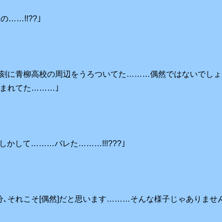
の……!!??｣
同時刻に青柳高校の周辺をうろついてた………偶然ではないでしょ
まれてた………｣
?もしかして………バレた………!!!???｣
分､それこそ[偶然]だと思います………そんな様子じゃありませ