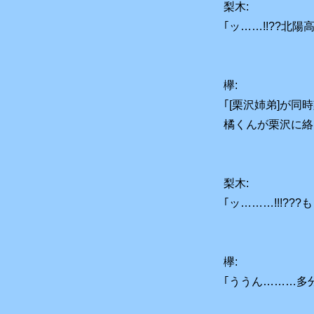
梨木:
｢ッ……!!??北陽高
欅:
｢[栗沢姉弟]が
橘くんが栗沢に絡
梨木:
｢ッ………!!!??
欅:
｢ううん………多