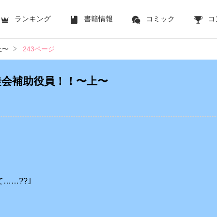
ランキング
書籍情報
コミック
コ
上〜
243ページ
徒会補助役員！！〜上〜
……??｣