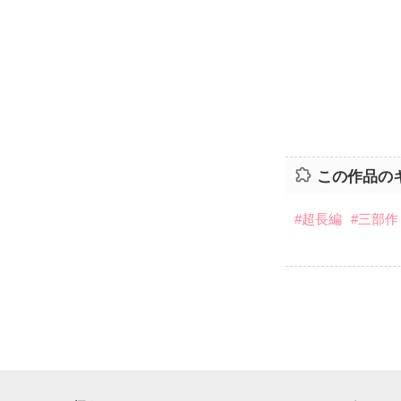
この作品の
#超長編
#三部作