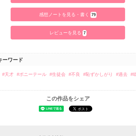
感想ノートを見る・書く
79
レビューを見る
7
キーワード
#天才
#ポニーテール
#生徒会
#不良
#恥ずかしがり
#過去
#
この作品をシェア