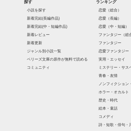
探す
ランキング
小説を探す
恋愛（総合）
新着完結(長編作品)
恋愛（長編）
新着完結(中・短編作品)
恋愛（中・短編）
新着レビュー
ファンタジー（総
新着更新
ファンタジー
ジャンル別小説一覧
恋愛ファンタジー
ベリーズ文庫の原作が無料で読める
実用・エッセイ
コミュニティ
ミステリー・サス
青春・友情
ノンフィクション
ホラー・オカルト
歴史・時代
絵本・童話
コメディ
詩・短歌・俳句・