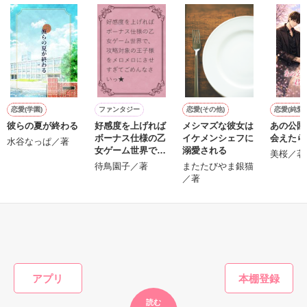
作品を読む
考えられない、

私は藤くんが大好きなんです。

実柚々の初作品！！

コメディなのか

童話なのか・・・

読者数378名100万PV突破(2015.05.12)

はたまた

読者数668名200万PV突破(2015.06.18) 

恋愛なのか・・・

恋愛(学園)
ファンタジー
恋愛(その他)
恋愛(純愛)
読者数819名300万PV突破(2015.07.30)

彼らの夏が終わる
好感度を上げれば
メシマズな彼女は
あの公園
読者数960名400万PV突破(2015.09.06)

ボーナス仕様の乙
イケメンシェフに
会えたら
読者数1104名500万PV突破(2015.11.09)

どうぞ、

水谷なっぱ／著
女ゲーム世界で、
溺愛される
読者数1280名600万PV突破(2016.02.22)

美桜／著
興味のある方は

攻略対象の王子様
読者数1434名700万PV突破(2016.04.20) 

待鳥園子／著
またたびやま銀猫
ご覧ください(^O^)

をメロメロにさせ
読者数1585名800万PV突破(2016.09.27)

／著
すぎてごめんなさ
読者数1799名900万PV突破(2016.12.31)

あなたを

いっ★
読者数1966名1000万PV突破(2017.08.17)

不思議な世界に

もっと見る
読者数2180名 1100PV突破(2018.07.16)

お連れします。

かんたん検索の条件を変える
そして、まさかの

これ見て１人、

ジャンル別ランキング

にやけっちゃってくださいなっ♪

アプリ
コメディ

最高1位

読む