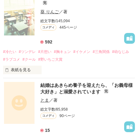
完
葵 りんご
／著
総文字数/145,094
445ページ
コメディ
592
#冷たい
#ツンデレ
#片想い
#胸キュン
#イケメン
#三角関係
#幼なじみ
#ラブコメ
#クール
#野いちご大賞
表紙を見る
結婚はあきらめ養子を迎えたら、「お義母様
大好き」と溺愛されています
完
「藤く〜ん」

とま
／著
総文字数/85,958
90ページ
コメディ
「……」

15