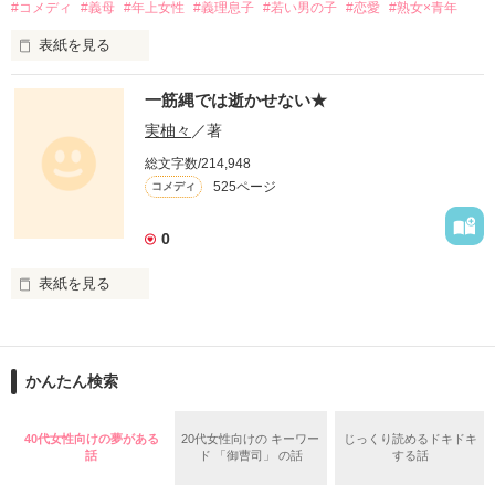
#コメディ
#義母
#年上女性
#義理息子
#若い男の子
#恋愛
#熟女×青年
「ねぇ、藤く〜ん！」

表紙を見る
３０歳女公爵。

一筋縄では逝かせない★
すっかり婚期を逃したものの

実柚々
／著
「……」

「女に公爵が務まるものか」

総文字数/214,948
「行き遅れのばばぁだが結婚してやってもいい」

525ページ
コメディ
と、ろくでもない縁談は後を絶たない。

結婚して世継ぎを産むことを考えるのはやめました。

「ねぇねぇ〜、藤く〜ん！」

0
公爵家存続ためを思ってという言葉も聞き空きました。

表紙を見る
養子を迎えれば、問題ないですよね？

養子候補として執事連れてきた子どもは思ったより大きな子供
「っうるさい！俺の近くに寄ってくんな」

たった

でした。

一本の川から始まった

かんたん検索
昔々の物語・・・

１８歳熟女好きと３０歳の女公爵が織りなすコメディ！
40代女性向けの夢がある
20代女性向けの キーワー
じっくり読めるドキドキ
どんなに冷たくされても

話
ド 「御曹司」 の話
する話
現実では
