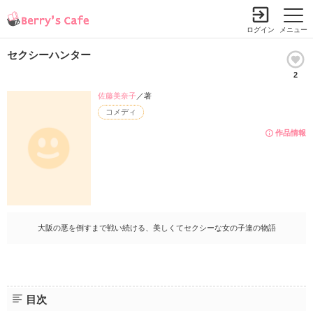
ログイン
メニュー
セクシーハンター
2
佐藤美奈子
／著
コメディ
作品情報
大阪の悪を倒すまで戦い続ける、美しくてセクシーな女の子達の物語
目次