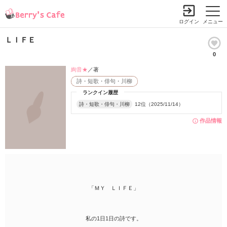
ログイン
メニュー
ＬＩＦＥ
0
絢音★
／著
詩・短歌・俳句・川柳
ランクイン履歴
詩・短歌・俳句・川柳
12位（2025/11/14）
作品情報
「ＭＹ ＬＩＦＥ」
私の1日1日の詩です。