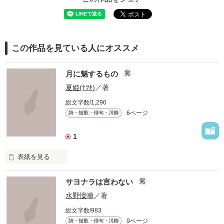
この作品を見ている人にオススメ
月に魅するもの
完
夏姫(ﾅﾂｷ)
／著
総文字数/1,290
6ページ
詩・短歌・俳句・川柳
1
表紙を見る
～　月　～

サヨナラは言わない
完
見る人によっては

水野懍嘩
／著
総文字数/983
色んな風に見えるもの…

9ページ
詩・短歌・俳句・川柳