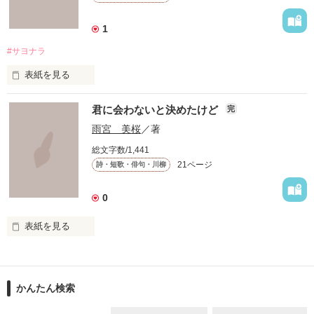
あなたの目には、

1
どんな風に見えますか？

#サヨナラ
表紙を見る
～影・地・光～

の三章に分けてあり、月を中心にそれぞれ違った視点から書い
サヨナラは言わないよ

てます。

君に会わないと決めたけど
完
雨宮 美桜
／著
総文字数/1,441
21ページ
作品を読む
詩・短歌・俳句・川柳
けどまたね

0
今でもあなたの事"好き"だよ

表紙を見る
君に会わないと決めた

…だけど

けどそれは無理だから…

かんたん検索
＊＊＊＊＊＊＊＊＊＊＊＊＊＊＊
