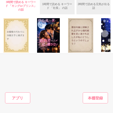
詩寛さん、素敵なレビューありがとうございます。
3時間で読める キーワー
1時間で読める キーワー
2時間で読める元気が出る
ド 「キングorプリンス」
ド 「社長」 の話
話
幸せになってね

の話
作品を読む
＊＊＊＊＊＊＊＊＊＊＊＊＊＊

なかたぴｻﾝ / wolvesｻﾝ / 桐谷  修ｻﾝ

▼REI ﾁｬﾝ / Preciousｻﾝ / ココ＊ｻﾝ

ファンタジー
恋愛(純愛)
ファンタジー
恋愛(純愛)
藤川 夏樹ｻﾝ / 芽来ｻﾝ / 向日葵 咲ｻﾝ

お嬢様の代わりに
終電を逃した夜、
悪役令嬢と誤解さ
政略婚～
冷徹王子に嫁ぎま
鑑賞用の王子様は
れ王子から婚約破
司は孤独
野風美桜ｻﾝ / 山夫婦ｻﾝ /

す
婚約者にした私を
棄を言い渡されま
を守りた
離さない
したが私にどうし
佐倉ミズキ／著
梅津ひなと／著
ききた／著
椿蛍／著
ろというのでしょ
感想ありがとうございます。

う？
もっと見る
＊＊＊＊＊＊＊＊＊＊＊＊＊＊

アプリ
かんたん検索の条件を変える
鏡華  水月ｻﾝ / Preciousｻﾝ / 向日葵 咲ｻﾝ
