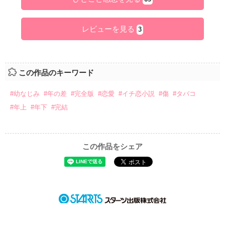
レビューを見る
3
この作品のキーワード
#幼なじみ
#年の差
#完全版
#恋愛
#イチ恋小説
#傷
#タバコ
#年上
#年下
#完結
この作品をシェア