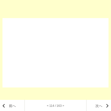
前へ
次へ
< 114 / 163 >