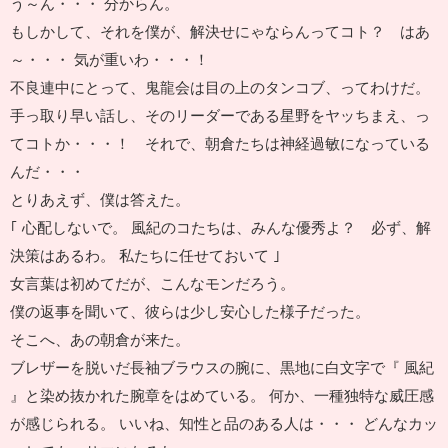
う～ん・・・ 分からん。
もしかして、それを僕が、解決せにゃならんってコト？ はあ
～・・・ 気が重いわ・・・！
不良連中にとって、鬼龍会は目の上のタンコブ、ってわけだ。
手っ取り早い話し、そのリーダーである星野をヤッちまえ、っ
てコトか・・・！ それで、朝倉たちは神経過敏になっている
んだ・・・
とりあえず、僕は答えた。
｢ 心配しないで。 風紀のコたちは、みんな優秀よ？ 必ず、解
決策はあるわ。 私たちに任せておいて ｣
女言葉は初めてだが、こんなモンだろう。
僕の返事を聞いて、彼らは少し安心した様子だった。
そこへ、あの朝倉が来た。
ブレザーを脱いだ長袖ブラウスの腕に、黒地に白文字で『 風紀
』と染め抜かれた腕章をはめている。 何か、一種独特な威圧感
が感じられる。 いいね、知性と品のある人は・・・ どんなカッ