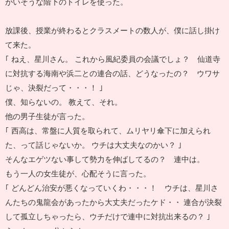
がいそうな階下のトイレを使った。
放課後、授業が終わるとクラスメートの数人が、僕に話し掛け
て来た。
｢ ねえ、星川さん。 これから風紀委員の会議でしょ？ 仙道寺
に対抗する海南や浜二との連合の話、どうなったの？ ウワサ
じゃ、決裂だって・・・！ ｣
僕、知らないの。 教えて、それ。
他の男子生徒が言った。
｢ 西高は、常盤に人質を取られて、ムリヤリ傘下に加えられ
た、って話じゃないか。 ウチは大丈夫なのかい？ ｣
そんなエゲツない事して勢力を伸ばしてるの？ 連中は。
もう一人の女生徒が、心配そうに言った。
｢ どんどん治安が悪くなっていくわ・・・！ ウチは、星川さ
んたちの鬼龍会があったから大丈夫だったケド・・ 連合が決裂
して孤立しちゃったら、ウチだけで連中に対抗出来るの？ ｣