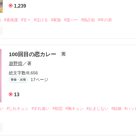
1,239
、夢、そして成長。

、ときどき泣ける。

動
#過保護
#甘々
#泣ける
#家族
#逆ハー
#独占欲
#年の差
青春群像劇〜

いよ｣

ないよ』

100回目の恋カレー
完
作品を読む
遊野煌
／著
生きてんのよ｣

総文字数/8,656
れてありがとう』

17ページ
青春・友情
まなきゃ良かった｣

13
くれてありがとう』

想い
#じれキュン
#すれ違い
#初恋
#胸キュン
#おまじない
#結婚
#ハッ
ば·····｣

から俺たちは·····』
