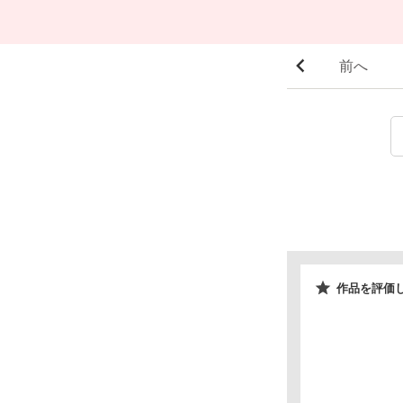
前へ
作品を評価