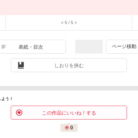
< 5 / 5 >
表紙・目次
しおりを挟む
しよう！
この作品にいいね！する
0