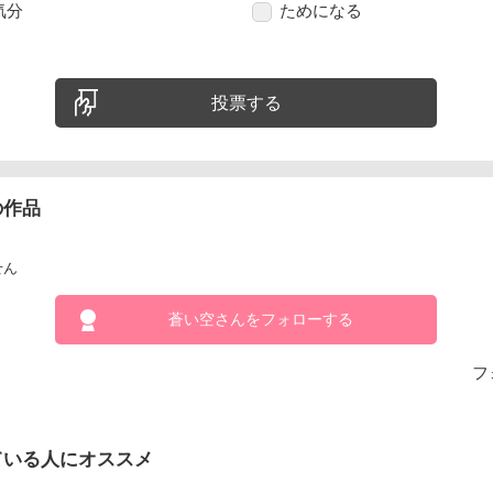
気分
ためになる
投票する
の作品
せん
蒼い空さんをフォローする
フ
ている人にオススメ