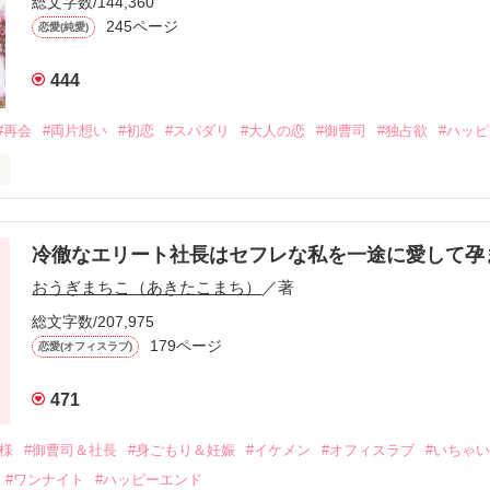
総文字数/144,360
245ページ
恋愛(純愛)
444
#再会
#両片想い
#初恋
#スパダリ
#大人の恋
#御曹司
#独占欲
#ハッ
冷徹なエリート社長はセフレな私を一途に愛して孕
に淡い恋心を抱いていた美桜。

おうぎまちこ（あきたこまち）
／著
来事をきっかけに二人の関係は壊れてしまう。

ないまま、美桜は両親の離婚によって

総文字数/207,975
なり、哲平とも離れ離れになった。

179ページ
恋愛(オフィスラブ)
年後。

471
二度と会いたくないと思っていた哲平に

会を果たす。

俺様
#御曹司＆社長
#身ごもり＆妊娠
#イケメン
#オフィスラブ
#いちゃ
なことから

#ワンナイト
#ハッピーエンド
夜を共にしてしまった。
