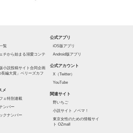
公式アプリ
一覧
iOS版アプリ
ェチから始まる溺愛コンテ
Android版アプリ
公式アカウント
版小説投稿サイト合同企画
の長編大賞」ベリーズカフ
X（Twitter）
YouTube
スメ
関連サイト
フェ特別連載
野いちご
ナンバー
小説サイト ノベマ！
ックナンバー
東京女性のための情報サイ
ト OZmall