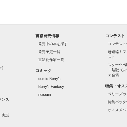
書籍発売情報
コンテスト
発売中の本を探す
コンテスト
発売予定一覧
超短編！フ
スト
書籍化作家一覧
スターツ出
合）
「1話から
コミック
ェ会場
comic Berry's
特集・オス
Berry's Fantasy
ベリーズカ
noicomi
ペンス
特集バック
オススメバ
・実話