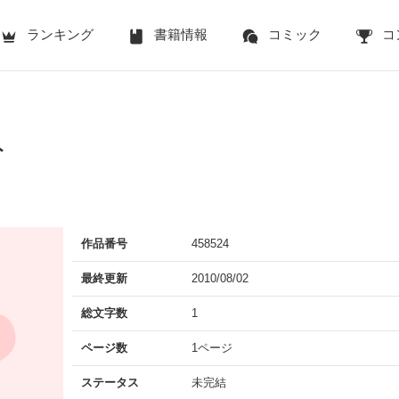
ランキング
書籍情報
コミック
コ
ト
作品番号
458524
最終更新
2010/08/02
総文字数
1
ページ数
1ページ
ステータス
未完結