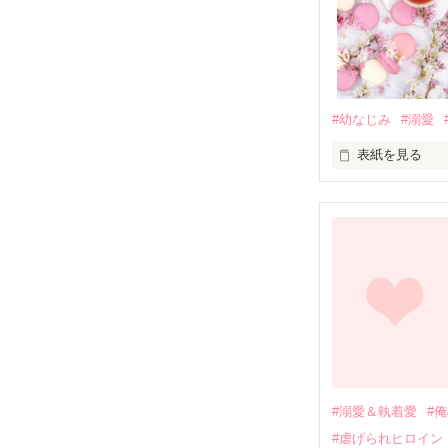
#幼なじみ
#溺愛
表紙を見る
幼なじみの哲平
しかし、ある出
関係修復もでき
引っ越すことに
それから約十二
過去の傷から、
運命のような再
#溺愛＆執着愛
#
そして、ひょん
#虐げられヒロイン
酔った勢いで一