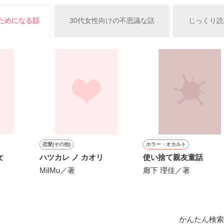
俺の雛子』🦅

のためになる話
30代女性向けの不思議な話
じっくり読
ひぃ、雛子？！！！』🐥

上司が見せる素顔は、なぜか想像以上に甘くて……🐥💓🦅

作品を読む
用の画像も全てフリー素材です。

.6.3〜7.20完結です。　

にて恋愛トレンド1位でした〜良かったら読んで頂けると嬉しいです。
作品を読む
恋愛(その他)
ホラー・オカルト
女
ハツカレ ノ カオリ
使い捨て親友童話
MiIMu／著
廊下 理佳／著
かんたん検索