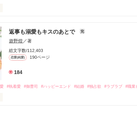
初めてだと知った哲平は

結婚しよう』と真っ直ぐに告げてきた。

流されて前の職場でうまくいかなかった梅田美桜は、海外で傷心旅行を
裏腹に、好きという気持ちを隠すことなく

年と出会い、酒の勢いもあり一夜限りの関係となる。



は新しい職場でワンナイトした美青年と再会。なんと彼の正体は、とあ
返事も溺愛もキスのあとで
完
族を離れて起業した新進気鋭の実業家、社内でも冷徹だと評判な社長―
哲平は美桜がストーカー被害に

遊野煌
／著
―！

を知る。

ら飼い猫の世話係を命じられた美桜は、猫の世話を口実にしばしば呼び
、哲平は同居を提案してきて――。

総文字数/112,403
190ページ
恋愛(純愛)
みお)

184
作品を読む
みてっぺい)

溺愛
#執着愛
#御曹司
#ハッピーエンド
#結婚
#独占欲
#ラブラブ
#職業
ずの二人の時間が、再び動き出す。

、溺愛ラブ。

）は大手お菓子メーカー、三日月製菓コーポレーションの企画戦略室で働
7.25

年前から付き合いはじめ、半年前から同棲を始めた、同期で恋人の石垣守
姫原由羅（24）との浮気が発覚した上、いつのまにか元カノにされてい
便利屋雛子』と馬鹿にされ、一人こっそり泣いていた雛子に、企画戦略
）が『──俺と結婚してくれないか』といきなりプロポーズをしてきた上
ていた話の改稿版です＊
