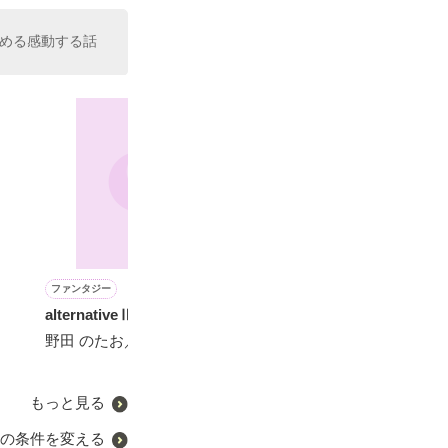
める感動する話
ファンタジー
ファンタジー
青春・友情
ファンタジー
alternativeⅡ
とある堕天使のモノガタリ
空に描く青
海の花は雪
Ⅱ ～MIDRASH～
野田 のたお／著
鯵哉／著
久世 かやの／著
如月寧々／著
もっと見る
の条件を変える