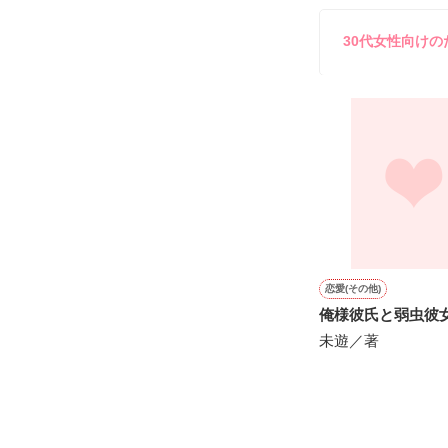
してきて──？

鷹哉『宜しくな、
30代女性向け
雛子『俺の……
シゴデキで冷徹な
※表紙も作中使
※執筆期間2026
※他サイトさん
恋愛(その他)
俺様彼氏と弱虫彼
未遊／著