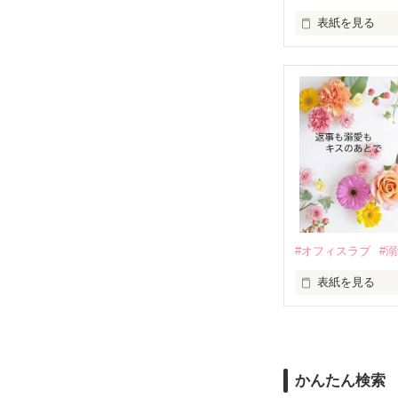
表紙を見る
さらに、美桜が
『責任をとる、
　おかしな噂を
戸惑う美桜とは
ろ、日本人美青
甘やかしてくる。
　帰国後、美桜
も関わらず、一
そんなある日、
人だったのだ―
遭っていること
　なぜか恭司か
美桜を守るため
夏木美桜(なつき
✕

鳴海哲平 (なる
#オフィスラブ
#
止まっていたは
表紙を見る
再会から始まる
舞川雛子（26
2026.6.5～2026.
また雛子には2
のだが、後輩の
守と由羅から『
かんたん検索
雪瀬鷹哉（29
＊以前、公開し