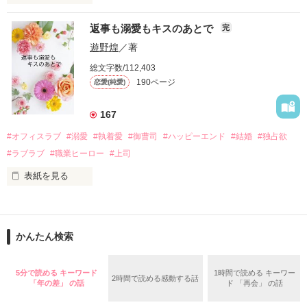
さらに、美桜が初めてだと知った哲平は

『責任をとる、結婚しよう』と真っ直ぐに告げてきた。

　おかしな噂を流されて前の職場でうまくいかなかった梅田美
戸惑う美桜とは裏腹に、好きという気持ちを隠すことなく

返事も溺愛もキスのあとで
完
桜は、海外で傷心旅行をしていたところ、日本人美青年と出会
甘やかしてくる。

い、酒の勢いもあり一夜限りの関係となる。

遊野煌
／著
　帰国後、美桜は新しい職場でワンナイトした美青年と再会。
そんなある日、哲平は美桜がストーカー被害に

総文字数/112,403
なんと彼の正体は、とある財閥御曹司にも関わらず、一族を離
遭っていることを知る。

190ページ
恋愛(純愛)
れて起業した新進気鋭の実業家、社内でも冷徹だと評判な社長
美桜を守るため、哲平は同居を提案してきて――。

――御影恭司その人だったのだ――！

　なぜか恭司から飼い猫の世話係を命じられた美桜は、猫の世
167
話を口実にしばしば呼び出された上、二人はいわゆる身体だけ
夏木美桜(なつきみお)

#オフィスラブ
#溺愛
#執着愛
#御曹司
#ハッピーエンド
#結婚
#独占欲
✕

#ラブラブ
#職業ヒーロー
#上司
鳴海哲平 (なるみてっぺい)

表紙を見る
作品を読む
止まっていたはずの二人の時間が、再び動き出す。

舞川雛子（26）は大手お菓子メーカー、三日月製菓コーポレー
再会から始まる、溺愛ラブ。

ションの企画戦略室で働いている。

また雛子には2年前から付き合いはじめ、半年前から同棲を始
2026.6.5～2026.7.25

かんたん検索
めた、同期で恋人の石垣守（26）がいるのだが、後輩の姫原由
羅（24）との浮気が発覚した上、いつのまにか元カノにされて
いた。

5分で読める キーワード
1時間で読める キーワー
2時間で読める感動する話
守と由羅から『便利屋雛子』と馬鹿にされ、一人こっそり泣い
「年の差」 の話
ド 「再会」 の話
＊以前、公開していた話の改稿版です＊

ていた雛子に、企画戦略室の上司である雪瀬鷹哉（29）が
『──俺と結婚してくれないか』といきなりプロポーズをしてき