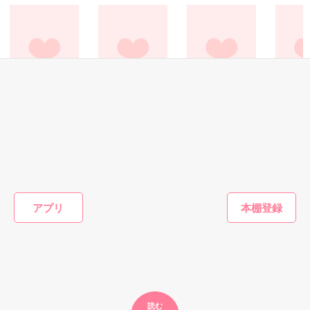
た上、同居まで提案してきて──？

鷹哉『宜しくな、俺の雛子』🦅

雛子『俺の……ひぃ、雛子？！！！』🐥

作品を読む
シゴデキで冷徹な上司が見せる素顔は、なぜか想像以上に甘く
て……🐥💓🦅

恋愛(オフィスラブ)
恋愛(キケン・ダーク)
恋愛(純愛)
恋愛(その他
犬猿上司に溺愛さ
密フェチ†ジェラ
密フェチ†マーキ
年上の彼
G
※表紙も作中使用の画像も全てフリー素材です。

れてます
シー ～年の差恋
ング【ジェラシー
※執筆期間2026.6.3〜7.20完結です。　

一柳 碧
愛
シリーズ】～年の
椿りみ／著
※他サイトさんにて恋愛トレンド1位でした〜良かったら読ん
差恋愛
鳴宮杏樹 ／著
鳴宮杏樹 ／著
で頂けると嬉しいです。
もっと見る
アプリ
作品を読む
かんたん検索の条件を変える
読む