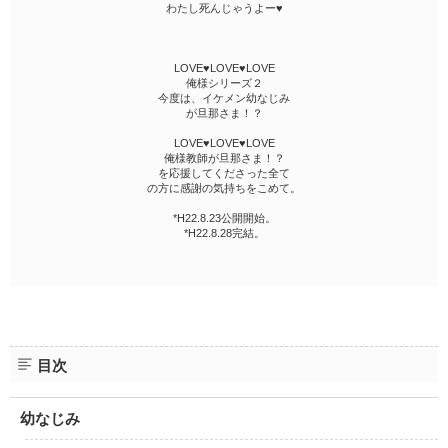
わたし死んじゃうよー♥
LOVE♥LOVE♥LOVE
俺様シリーズ２
今度は、イケメン幼なじみ
が旦那さま！？
LOVE♥LOVE♥LOVE
俺様教師が旦那さま！？
を応援してくださった全て
の方に感謝の気持ちをこめて。
*H22.8.23公開開始。
*H22.8.28完結。
目次
幼なじみ