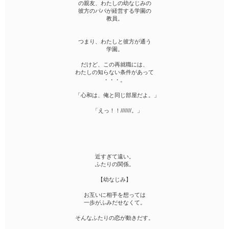
の親友、わたしの幼なじみの
彼方のパパが経営する学園の
教員。
つまり、わたしと彼方が通う
学園。
だけど、この再就職には、
わたしの知らない条件があって
・・・。
「心和は、俺と同じ部屋だよ。」
「えっ！！///////。」
近すぎて遠い。
ふたりの関係。
【幼なじみ】
お互いに相手を想っては
一歩がふみだせなくて。
そんなふたりの恋が動きだす。