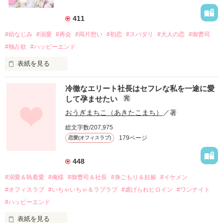
411
#幼なじみ
#溺愛
#再会
#両片想い
#初恋
#スパダリ
#大人の恋
#御曹司
#独占欲
#ハッピーエンド
表紙を見る
冷徹なエリート社長はセフレな私を一途に愛
して孕ませたい
完
幼なじみの哲平に淡い恋心を抱いていた美桜。

おうぎまちこ（あきたこまち）
／著
しかし、ある出来事をきっかけに二人の関係は壊れてしまう。

総文字数/207,975
関係修復もできないまま、美桜は両親の離婚によって

179ページ
恋愛(オフィスラブ)
引っ越すことになり、哲平とも離れ離れになった。

それから約十二年後。

448
過去の傷から、二度と会いたくないと思っていた哲平に

#溺愛＆執着愛
#俺様
#御曹司＆社長
#身ごもり＆妊娠
#イケメン
運命のような再会を果たす。

#オフィスラブ
#いちゃいちゃ＆ラブラブ
#虐げられヒロイン
#ワンナイト
そして、ひょんなことから

#ハッピーエンド
酔った勢いで一夜を共にしてしまった。

表紙を見る