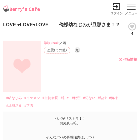
ログイン
メニュー
LOVE ♥LOVE♥LOVE 俺様幼なじみが旦那さま！？
4
希咲kisaki
／著
恋愛(その他)
完
作品情報
#幼なじみ
#イケメン
#生徒会長
#甘々
#秘密
#切ない
#結婚
#俺様
#旦那さま
#学園
パパがリストラ！！
お先真っ暗。
そんなパパの再就職先は、パパ