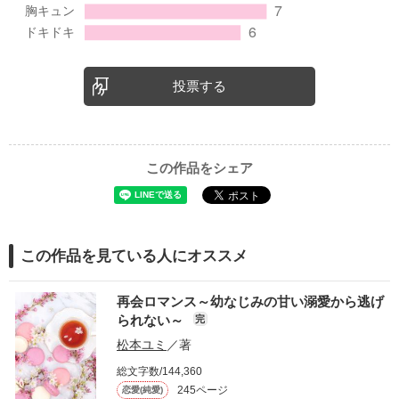
投票する
この作品をシェア
この作品を見ている人にオススメ
再会ロマンス～幼なじみの甘い溺愛から逃げ
られない～
完
松本ユミ
／著
総文字数/144,360
245ページ
恋愛(純愛)