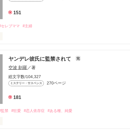
151
#セレブママ
#主婦
まる自由が丘のカフェで

ヤンデレ彼氏に監禁されて
完
捕まる。

空波 刻羅
／著
総文字数/104,327
270ページ
ミステリー・サスペンス
飾り、有名な幼児教室に通う女に

181
あったのか？

#監禁
#狂愛
#恋人依存症
#ある種、純愛