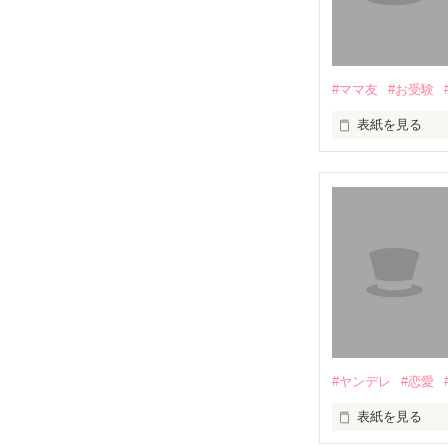
#ママ友
#お受験
表紙を見る
セレブママが集
ある女が警察に
なぜ？

自分も子供も着
いったい、何が
#ヤンデレ
#恋愛
表紙を見る