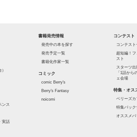
たいミステリーサスペンス特集でピックアップしていただきました！

、小田真紗美さん、Nanohaさん、向日葵 咲さん、レビューありがとう
書籍発売情報
コンテスト
作品を読む
発売中の本を探す
コンテスト
発売予定一覧
超短編！フ
スト
書籍化作家一覧
スターツ出
合）
「1話から
コミック
ェ会場
comic Berry's
特集・オス
Berry's Fantasy
ベリーズカ
noicomi
ペンス
特集バック
オススメバ
・実話