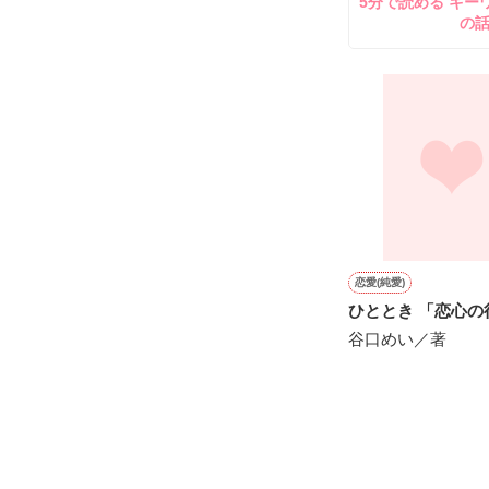
5分で読める キー
の
倫理の欠如。倫
※2009年2月1
wikipediaより

＊＊＊＊＊＊＊
森川奈美　27歳
娘　向日葵（ひ
ブログタイトル
高畠杏子　29歳

恋愛(純愛)
娘　　莉依紗（
ひととき 「恋
ブログタイトル
谷口めい／著
相原真琴　28歳

息子　　斗夢（
ブログタイトル