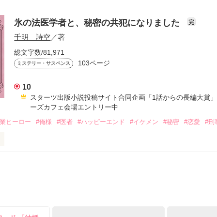
と 

氷の法医学者と、秘密の共犯になりました
完
った、奈美、杏子、真琴。

ぁ、脱獄するのに苦労したよ｣ 

千明 詩空
／著
総文字数/81,971
育てのことや日常のことをブログに綴っていくが



103ページ
ミステリー・サスペンス
間にか

10
に、俺、頑張ったんだよ。

スターツ出版小説投稿サイト合同企画「1話からの長編大賞
ーズカフェ会場エントリー中
垣間見ることになり

い｣

職業ヒーロー
#俺様
#医者
#ハッピーエンド
#イケメン
#秘密
#恋愛
#刑
顕示することになり

 

（倫理、道徳）が壊れ始め…

説投稿サイト合同企画「第2回1話だけ大賞」編集部おすすめ作品
には大分時間がかかり 

を起こす…

作品を読む
れで終わりだと語られた 


