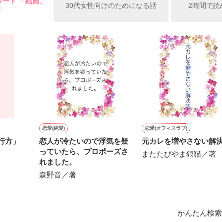
ワード 「結婚」
30代女性向けのためになる話
2時間で読
話
理観や道徳的節度がなくなり，社会的な責任を果たさないこと。

5日完結作品。

＊＊＊＊＊

作品を読む
　

まり）　　２歳

：向日葵の部屋

恋愛(純愛)
恋愛(オフィスラブ)
りいさ）　２歳

心の行方」
恋人が冷たいので浮気を疑
元カレを増やさない解
：りいさと優しい時間

っていたら、プロポーズさ
またたびやま銀猫／著
れました。
森野音／著
トム）　２歳

：トムトムだい～すき 

かんたん検索