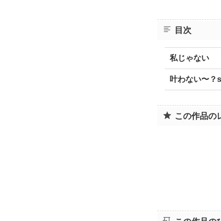
目次
私じゃない
叶わない〜？s
この作品の