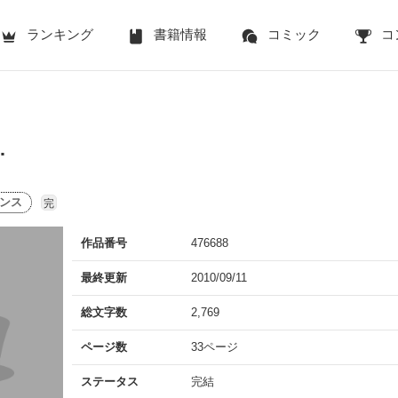
ランキング
書籍情報
コミック
コ
…
ンス
完
作品番号
476688
最終更新
2010/09/11
総文字数
2,769
ページ数
33ページ
ステータス
完結