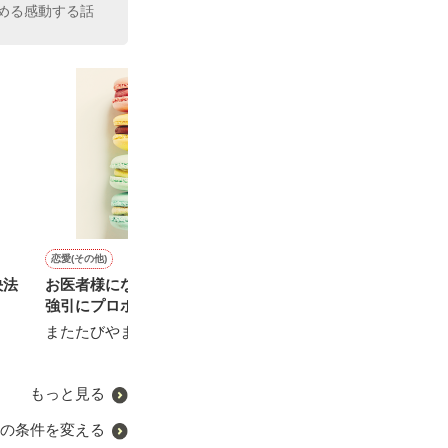
める感動する話
恋愛(その他)
恋愛(その他)
恋愛(純愛)
恋愛(その他)
決法
お医者様になった幼馴染に
俺様彼氏と弱虫彼女
新婚初夜、あなたは嘘を吐
ハツカレ ノ カ
強引にプロポーズされた件
く
未遊／著
MiIMu／著
またたびやま銀猫／著
茅未つき／著
もっと見る
の条件を変える