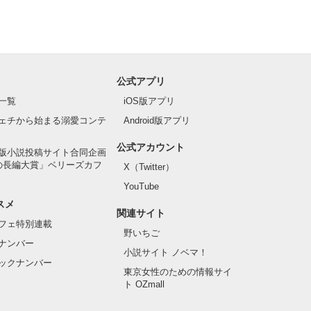
ございました！
公式アプリ
一覧
iOS版アプリ
ェチから始まる溺愛コンテ
Android版アプリ
公式アカウント
版小説投稿サイト合同企画
の長編大賞」ベリーズカフ
X（Twitter）
YouTube
スメ
関連サイト
フェ特別連載
野いちご
ナンバー
小説サイト ノベマ！
ックナンバー
東京女性のための情報サイ
ト OZmall