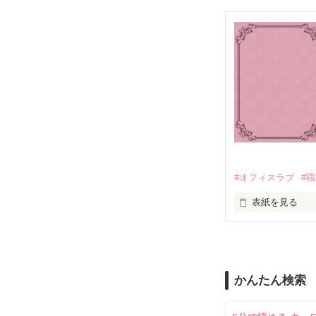
大学二年の冬のこ
幼児教室で出会
｢久しぶり。いや
３人は日々の子
爽やかに語る囚人
それが、いつの
｢君に会うため
お互いの日常を
ああ、もう離さな
#オフィスラブ
#
そして、自分を
表紙を見る
彼が、帰ってきた
彼女らのモラル
スターツ出版小
そう理解するの
モラルハザード
かんたん検索
私の日常も、こ
＊モラルハザード