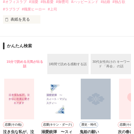
#オフィスラブ
#溺愛
#執着愛
#御曹司
#ハッピーエンド
#結婚
#独占欲
✕

#ラブラブ
#職業ヒーロー
#上司
鳴海哲平 (なるみてっぺい)

表紙を見る
作品を読む
止まっていたはずの二人の時間が、再び動き出す。

舞川雛子（26）は大手お菓子メーカー、三日月製菓コーポレー
再会から始まる、溺愛ラブ。

ションの企画戦略室で働いている。

また雛子には2年前から付き合いはじめ、半年前から同棲を始
2026.6.5～2026.7.25

かんたん検索
めた、同期で恋人の石垣守（26）がいるのだが、後輩の姫原由
羅（24）との浮気が発覚した上、いつのまにか元カノにされて
いた。

15分で読める元気が出る
30代女性向けの キーワー
1時間で読める感動する話
守と由羅から『便利屋雛子』と馬鹿にされ、一人こっそり泣い
話
ド 「再会」 の話
＊以前、公開していた話の改稿版です＊

ていた雛子に、企画戦略室の上司である雪瀬鷹哉（29）が
『──俺と結婚してくれないか』といきなりプロポーズをしてき
た上、同居まで提案してきて──？

鷹哉『宜しくな、俺の雛子』🦅

雛子『俺の……ひぃ、雛子？！！！』🐥

作品を読む
シゴデキで冷徹な上司が見せる素顔は、なぜか想像以上に甘く
て……🐥💓🦅

恋愛(その他)
恋愛(キケン・ダーク)
歴史・時代
恋愛(その他
泣き虫な私が、泣
溺愛銃弾 〜スィ
鬼姫の願い
次の春に
b
※表紙も作中使用の画像も全てフリー素材です。
