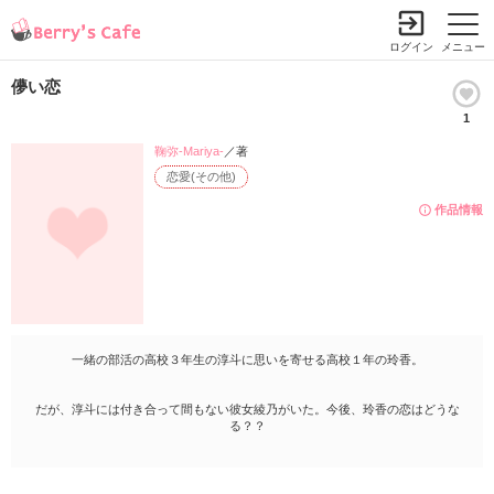
ログイン
メニュー
儚い恋
1
鞠弥-Mariya-
／著
恋愛(その他)
作品情報
一緒の部活の高校３年生の淳斗に思いを寄せる高校１年の玲香。
だが、淳斗には付き合って間もない彼女綾乃がいた。今後、玲香の恋はどうな
る？？