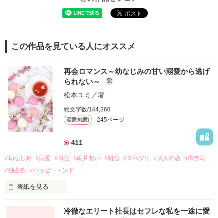
この作品を見ている人にオススメ
再会ロマンス～幼なじみの甘い溺愛から逃げ
られない～
完
松本ユミ
／著
総文字数/144,360
245ページ
恋愛(純愛)
411
#幼なじみ
#溺愛
#再会
#両片想い
#初恋
#スパダリ
#大人の恋
#御曹司
#独占欲
#ハッピーエンド
表紙を見る
冷徹なエリート社長はセフレな私を一途に愛