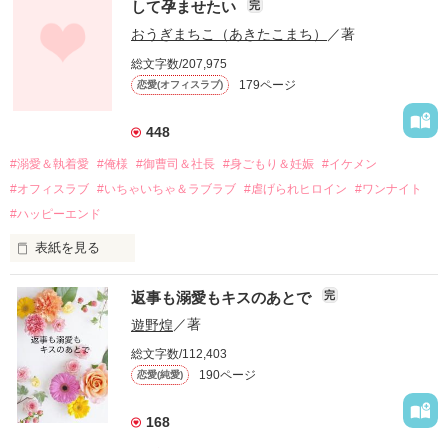
して孕ませたい
完
幼なじみの哲平に淡い恋心を抱いていた美桜。

おうぎまちこ（あきたこまち）
／著
しかし、ある出来事をきっかけに二人の関係は壊れてしまう。

総文字数/207,975
関係修復もできないまま、美桜は両親の離婚によって

179ページ
恋愛(オフィスラブ)
引っ越すことになり、哲平とも離れ離れになった。

それから約十二年後。

448
過去の傷から、二度と会いたくないと思っていた哲平に

#溺愛＆執着愛
#俺様
#御曹司＆社長
#身ごもり＆妊娠
#イケメン
運命のような再会を果たす。

#オフィスラブ
#いちゃいちゃ＆ラブラブ
#虐げられヒロイン
#ワンナイト
そして、ひょんなことから

#ハッピーエンド
酔った勢いで一夜を共にしてしまった。

表紙を見る
さらに、美桜が初めてだと知った哲平は

『責任をとる、結婚しよう』と真っ直ぐに告げてきた。

　おかしな噂を流されて前の職場でうまくいかなかった梅田美
戸惑う美桜とは裏腹に、好きという気持ちを隠すことなく

返事も溺愛もキスのあとで
完
桜は、海外で傷心旅行をしていたところ、日本人美青年と出会
甘やかしてくる。

い、酒の勢いもあり一夜限りの関係となる。

遊野煌
／著
　帰国後、美桜は新しい職場でワンナイトした美青年と再会。
そんなある日、哲平は美桜がストーカー被害に

総文字数/112,403
なんと彼の正体は、とある財閥御曹司にも関わらず、一族を離
遭っていることを知る。

190ページ
恋愛(純愛)
れて起業した新進気鋭の実業家、社内でも冷徹だと評判な社長
美桜を守るため、哲平は同居を提案してきて――。

――御影恭司その人だったのだ――！

　なぜか恭司から飼い猫の世話係を命じられた美桜は、猫の世
168
話を口実にしばしば呼び出された上、二人はいわゆる身体だけ
夏木美桜(なつきみお)
