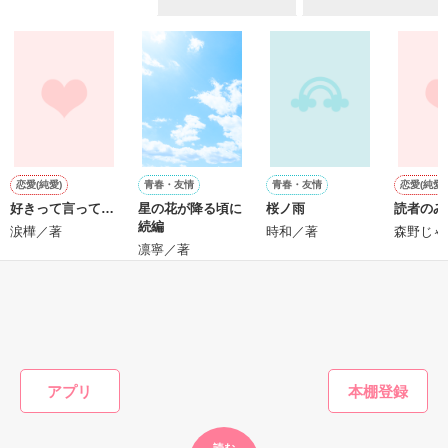
「ホラー」ですので、

苦手な方はご注意ください。

作品を読む
感想ノートやレビュー

大歓迎です！

恋愛(純愛)
青春・友情
青春・友情
恋愛(純愛)
好きって言って…
星の花が降る頃に
桜ノ雨
読者のみ
□■□■□■□■□■

続編
涙樺／著
時和／著
森野じゃ
凛寧／著
前作『444～呪いの数字～』

全国書店で発売中です

もっと見る
かんたん検索の条件を変える
アプリ
作品を読む
読む