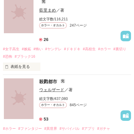
完
藍里まめ
／著
総文字数/116,211
247ページ
ホラー・オカルト
26
#女子高生
#嫉妬
#怖い
#ヤンデレ
#ドキドキ
#高校生
#ホラー
#裏切り
#恐怖
#ブラック16
表紙を見る
殺戮都市
完
ウェルザード
／著
総文字数/437,080
「お願い、正気に戻って！」

845ページ
ホラー・オカルト
「ずっと一緒にいてあげる。

53
地獄で恋を、やり直そうね……」

#ホラー
#ファンタジー
#異世界
#サバイバル
#アプリ
#ガチャ