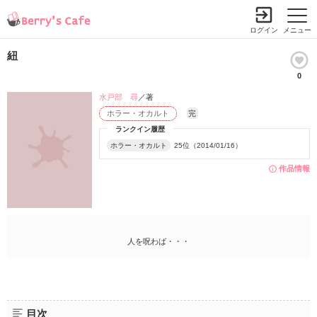
ログイン
メニュー
紐
0
水戸部 尋
／著
ホラー・オカルト
完
ランクイン履歴
ホラー・オカルト
25位（2014/01/16）
作品情報
人を呪わば・・・
目次