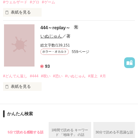
#ウェルザード
#グロ
#ゲーム
自分勝手な女子高生たちの

表紙を見る
円形の都市で、生きる為に人を殺す。

恋と友情、そして……

444～replay～
完
バケモノを生んで、殺して、殺される物語。

いぬじゅん
／著
定められたシステムに抗う事が出来ずに、流されるままに。

総文字数/139,151
559ページ
ホラー・オカルト
殺し殺され、命の灯が完全に消えるまで。

93
#どんでん返し
#444
#呪い
#恐い
#いぬじゅん
#屋上
#月
高い壁に阻まれ、出る事が出来ない街。

2015.12.27.完結公開

表紙を見る
現れる獣のような怪物。

□■□■□■□■□■

11作品目です

俺達は、生きる為に人を殺す。

かんたん検索
作品を読む
はじめての続編となりますが、

ガチャで自分を強くする。

1時間で読める キーワー
5分で読める感動する話
30分で読める不思議な話
前作を読んでなくても大丈夫です。

ド 「地味子」 の話