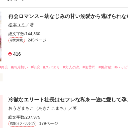
再会ロマンス～幼なじみの甘い溺愛から逃げられ
松本ユミ
／著
総文字数/144,360
245ページ
恋愛(純愛)
416
#再会
#両片想い
#初恋
#スパダリ
#大人の恋
#御曹司
#独占欲
#ハッ
冷徹なエリート社長はセフレな私を一途に愛して孕
に淡い恋心を抱いていた美桜。

おうぎまちこ（あきたこまち）
／著
来事をきっかけに二人の関係は壊れてしまう。

ないまま、美桜は両親の離婚によって

総文字数/207,975
なり、哲平とも離れ離れになった。

179ページ
恋愛(オフィスラブ)