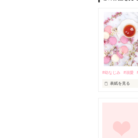
#幼なじみ
#溺愛
表紙を見る
幼なじみの哲平
しかし、ある出
関係修復もでき
引っ越すことに