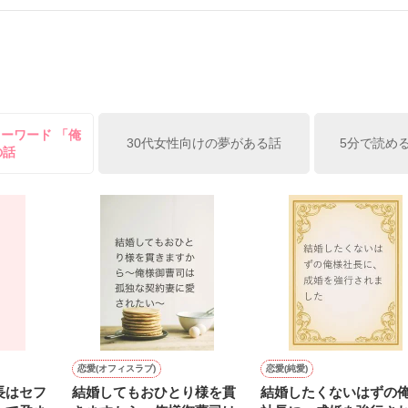
、溺愛ラブ。

）は大手お菓子メーカー、三日月製菓コーポレーションの企画戦略室で働
7.25

年前から付き合いはじめ、半年前から同棲を始めた、同期で恋人の石垣守
姫原由羅（24）との浮気が発覚した上、いつのまにか元カノにされてい
便利屋雛子』と馬鹿にされ、一人こっそり泣いていた雛子に、企画戦略
）が『──俺と結婚してくれないか』といきなりプロポーズをしてきた上
ていた話の改稿版です＊

キーワード 「俺
俺の雛子』🦅

30代女性向けの夢がある話
5分で読め
の話
ひぃ、雛子？！！！』🐥

上司が見せる素顔は、なぜか想像以上に甘くて……🐥💓🦅

作品を読む
用の画像も全てフリー素材です。

.6.3〜7.20完結です。　

にて恋愛トレンド1位でした〜良かったら読んで頂けると嬉しいです。
作品を読む
恋愛(オフィスラブ)
恋愛(純愛)
長はセフ
結婚してもおひとり様を貫
結婚したくないはずの