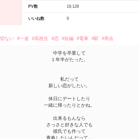
PV数
19,128
いいね数
0
#切ない
#一途
#高校生
#恋
#短編
#電車
#駅
#再会
中学を卒業して
１年半がたった。
私だって
新しい恋がしたい。
休日にデートしたり
一緒に帰ったりとかね。
出来るもんなら
さっさと好きな人でも
彼氏でも作って
青春したいんだって。