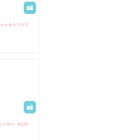
いちゃ＆ラブラブ
していたとこ
る財閥御曹司に
―御影恭司その
出された上、二
ヒーロー
#上司