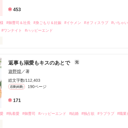
年後。

453
二度と会いたくないと思っていた哲平に

会を果たす。

俺様
#御曹司＆社長
#身ごもり＆妊娠
#イケメン
#オフィスラブ
#いちゃ
なことから

#ワンナイト
#ハッピーエンド
夜を共にしてしまった。

初めてだと知った哲平は

結婚しよう』と真っ直ぐに告げてきた。

流されて前の職場でうまくいかなかった梅田美桜は、海外で傷心旅行を
裏腹に、好きという気持ちを隠すことなく

年と出会い、酒の勢いもあり一夜限りの関係となる。



は新しい職場でワンナイトした美青年と再会。なんと彼の正体は、とあ
返事も溺愛もキスのあとで
完
族を離れて起業した新進気鋭の実業家、社内でも冷徹だと評判な社長―
哲平は美桜がストーカー被害に

遊野煌
／著
―！

を知る。

ら飼い猫の世話係を命じられた美桜は、猫の世話を口実にしばしば呼び
、哲平は同居を提案してきて――。

総文字数/112,403
190ページ
恋愛(純愛)
みお)

171
作品を読む
みてっぺい)

溺愛
#執着愛
#御曹司
#ハッピーエンド
#結婚
#独占欲
#ラブラブ
#職業
ずの二人の時間が、再び動き出す。
