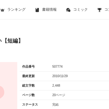
ランキング
書籍情報
コミック
コ
い【短編】
作品番号
507774
最終更新
2010/11/29
総文字数
2,448
ページ数
20ページ
ステータス
完結