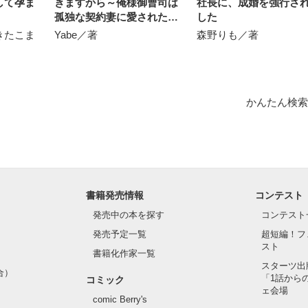
して孕ま
きますから～俺様御曹司は
社長に、成婚を強行さ
孤独な契約妻に愛されたい
した
～
きたこま
Yabe／著
森野りも／著
かんたん検索
書籍発売情報
コンテスト
発売中の本を探す
コンテスト
発売予定一覧
超短編！フ
スト
書籍化作家一覧
スターツ出
合）
「1話から
コミック
ェ会場
comic Berry's