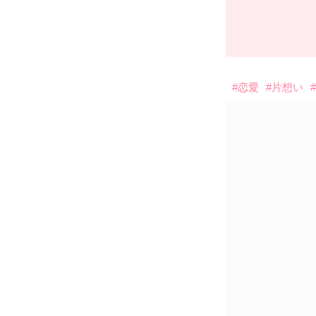
#恋愛
#片想い