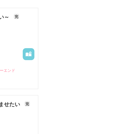
ない～
完
ピーエンド
ませたい
完