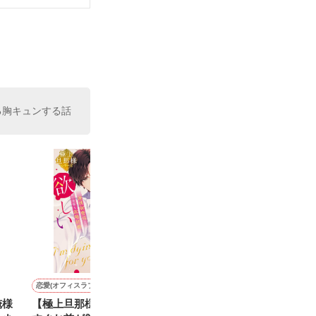
いている。

（26）がいる
た。

室の上司である
、同居まで提案
る胸キュンする話
恋愛(オフィスラブ)
恋愛(学園)
恋愛(オフィスラブ)
恋愛(ラブコメ)
俺様
【極上旦那様シリーズ】今
君に染まる(前編)
【極上旦那様シリーズ】き
Ｈｏｍｅ ＊ Ｌｏｖ