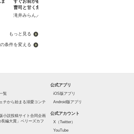
れま
すぐお前が欲しい～俺様御
みを独り占めしたい～俺様
まりは、キス〜
瑠葉／著
曹司と甘く危険な政略結婚
エリートとかりそめ新婚生
有坂 莉依／著
～
活～
滝井みらん／著
西ナナヲ／著
もっと見る
の条件を変える
公式アプリ
一覧
iOS版アプリ
ェチから始まる溺愛コンテ
Android版アプリ
公式アカウント
版小説投稿サイト合同企画
の長編大賞」ベリーズカフ
X（Twitter）
YouTube