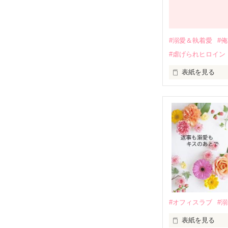
それから約十二
過去の傷から、
運命のような再
#溺愛＆執着愛
#
そして、ひょん
#虐げられヒロイン
酔った勢いで一
表紙を見る
さらに、美桜が
『責任をとる、
　おかしな噂を
戸惑う美桜とは
ろ、日本人美青
甘やかしてくる。
　帰国後、美桜
も関わらず、一
そんなある日、
人だったのだ―
遭っていること
　なぜか恭司か
美桜を守るため
夏木美桜(なつき
✕

鳴海哲平 (なる
#オフィスラブ
#
止まっていたは
表紙を見る