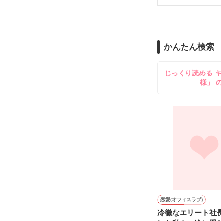
再会から始まる
舞川雛子（26
2026.6.5～2026.
また雛子には2
のだが、後輩の
守と由羅から『
かんたん検索
雪瀬鷹哉（29
＊以前、公開し
してきて──？

じっくり読める 
鷹哉『宜しくな、
様」 
雛子『俺の……
シゴデキで冷徹な
※表紙も作中使
※執筆期間2026
※他サイトさん
恋愛(オフィスラブ)
冷徹なエリート社