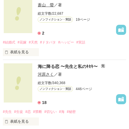
蒼山 螢
／著
総文字数/22,687
19ページ
ノンフィクション・実話
2
#結婚式
#花嫁
#天然
#ドタバタ
#ハッピー
#実話
表紙を見る
２０１２年６月２４日。晴れ。

海に降る恋 〜先生と私のｷｾｷ〜
完
河原さく
／著
総文字数/340,368
わたし達は、結婚式を挙げました。

446ページ
ノンフィクション・実話
将来を結び、愛を誓い、

18
甘い甘い、結婚式。

#先生
#生徒
#恋
#禁断
#切ない
#海
#秘密
……に、なるはずだった。

表紙を見る