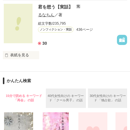
実体験を基にした、

新郎カズミ　×　新婦おなつ

君を想う【実話】
完
他とはちょっと違う

先生との禁断の恋物語。

るなちん
／著
ドタバタ結婚式

総文字数/235,795
心から愛した人が、

436ページ
ノンフィクション・実話
手の届かない人だとしたら

あなたならどうしますか？

※　自身の体験を元に再構成。

30
登場人物の名前などは仮名です。

切なくて、許されない恋を、

あなたは知っていますか？

**************

表紙を見る
2012.09.20　公開

私達が選んだ道を、

**************

どうか見届けて下さい。

◆ベリーズカフェメルマガ掲載されました。

この奇跡の軌跡、その全てを―…

かんたん検索
◆「甘い結婚」特集掲載されました。

堕ちるとこまで

◆レビューありがとうございます。

15分で読める キーワード
40代女性向けの キーワー
30代女性向けの キーワー
（2008/9/20〜2009/4/12）

「再会」 の話
ド 「クール男子」 の話
ド 「独占欲」 の話
いいよ　様 / 和宮 樹　様

堕ちた私―

第４回日本ｹｰﾀｲ小説大賞

八谷 紬　様 / 夢雨　様

二次審査進出作品です。

沢山の応援、
