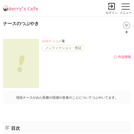
ログイン
メニュー
ナースのつぶやき
0
みゆチョコ
／著
ノンフィクション・実話
作品情報
現役ナースがみた医療の現場や患者のことについてつぶやいてます。
目次