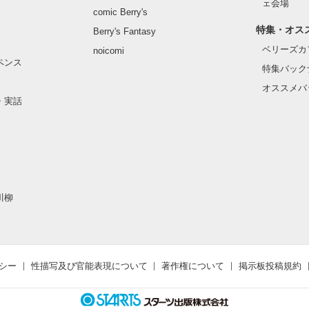
ェ会場
comic Berry's
特集・オス
Berry's Fantasy
ベリーズカ
noicomi
ペンス
特集バック
オススメバ
・実話
川柳
シー
性描写及び官能表現について
著作権について
掲示板投稿規約