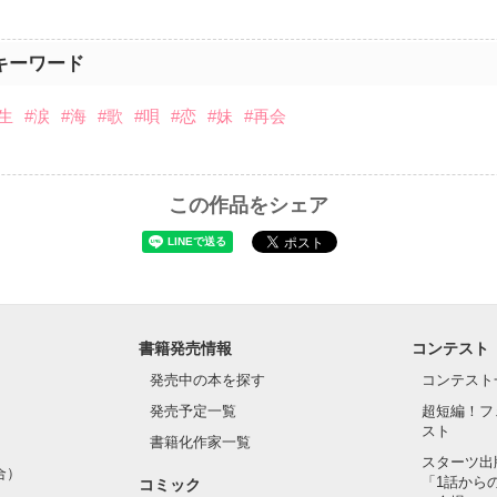
キーワード
生
#涙
#海
#歌
#唄
#恋
#妹
#再会
この作品をシェア
書籍発売情報
コンテスト
発売中の本を探す
コンテスト
発売予定一覧
超短編！フ
スト
書籍化作家一覧
スターツ出
合）
「1話から
コミック