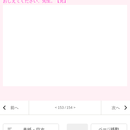
おしえてください、先生。【完】
前へ
次へ
< 153 / 154 >
表紙・目次