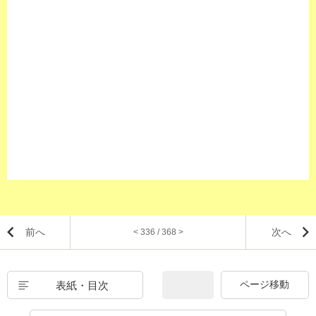
前へ
次へ
< 336 / 368 >
表紙・目次