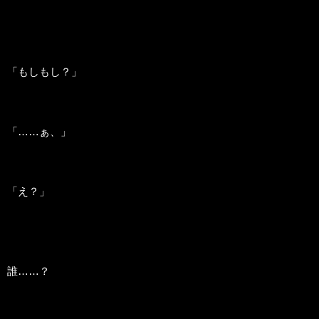
「もしもし？」
「……ぁ、」
「え？」
誰……？