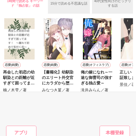
抱きしめたくならないか？」

オフィスラブ。

1時間で読める キーワー
40代女性向けのビックリ
15分で読める不思議な話
ド 「独占欲」 の話
する話
「恋愛は人を変える」

男の色気をふんだんに振り撒きながら、

+―+*☆*+―+*☆*+―+*☆*+―+*☆*+―+*☆*+―+

ふざけたこと言わないで！！

サイト掲載済みのものを移植しました。

よろしければモンブランとコーヒーなどと一緒にゆったりご覧
年を重ねるにつれて

ください。

素直になる事を忘れた

強がり真面目女子 × 色気のある男

それでも、やっぱり誰かといたい

あの、勝手に私を振り回さないでくれますか？！

恋愛(純愛)
恋愛(純愛)
恋愛(オフィスラブ)
恋愛(オフ
強く抱きしめて欲しい

再会した初恋の幼
【書籍化】幼馴染
俺の嫁になれ～一
正しい『
作品を読む
馴染との距離が近
のエリート外交官
途な御曹司の強す
証致しま
すぎて困ってま
にカラダから堕と
ぎる独占愛～
景佳／著
自分の人生から恋を切り離した２人

※ オフィスラブですが、ラブコメ要素ありです。

す！ ～離れて初
されそうです
楠ノ木雫／著
みなつき菫／著
滝井みらん／著
仕事だけがすべてだと思っていた

めて気付く恋～
2014.10.30　start ～　2014.12.25　end

もっと見る
◇♦◇♦◇♦◇♦

かんたん検索の条件を変える
※聖凪砂様　☆ばんび★様　黒樹美桜様

「どうした？」

素敵なレビュー感謝です♪

アプリ