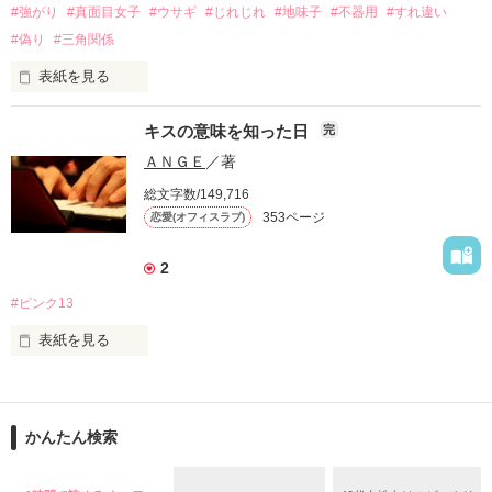
#強がり
#真面目女子
#ウサギ
#じれじれ
#地味子
#不器用
#すれ違い
職歴無し。

#偽り
#三角関係
独りになった……いったい何を頼りに生きていけばいいの。

表紙を見る
行動力の塊みたいな男は、もうコリゴリ

そんな思いに沈む中、出会ったもう一人の孤独な人間。

キスの意味を知った日
完
太陽みたいな男の傍にいたら、熱中症で倒れてしまう

ＡＮＧＥ
／著
堤光一は自分よりも、もう少しだけ歪な孤独さを持つ男だっ
総文字数/149,716
た。

353ページ
恋愛(オフィスラブ)
宮田　操（ﾐﾔﾀ ﾐｻｵ） 24歳

人の心は再生する。

2
失敗したってまだ幸せはあなたを見捨てたりしない。

#ピンク13
地味な真面目女子の前に突如現れたのは

またもや有言実行の太陽みたいな男

表紙を見る
不器用な大人たちの切ないラブストーリー。

幸せになる事は不幸だと思っていた

恋愛って苦いよね。

「女はみんな可愛いよ。」

でも……時々甘いよね？

かんたん検索
転ばないように

足元ばかり見て歩いてきた

「弱いとこを隠そうとして強がってると、
