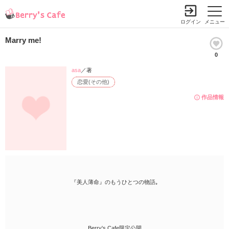
ログイン
メニュー
Marry me!
0
asa
／著
恋愛(その他)
作品情報
『美人薄命』のもうひとつの物語｡
Berry's Cafe限定公開