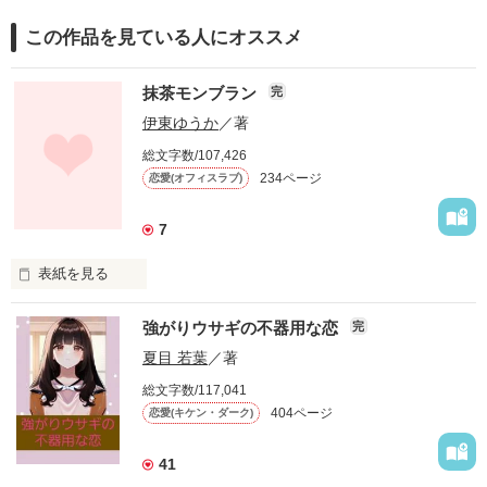
この作品を見ている人にオススメ
抹茶モンブラン
完
伊東ゆうか
／著
総文字数/107,426
234ページ
恋愛(オフィスラブ)
7
表紙を見る
+―+*☆*+―+*☆*+―+*☆*+―+*☆*+―+*☆*+―+

強がりウサギの不器用な恋
完
夏目 若葉
／著
「君は強い女だから」

総文字数/117,041
404ページ
恋愛(キケン・ダーク)
そう言われて離婚した。

29歳でバツイチになった。

41