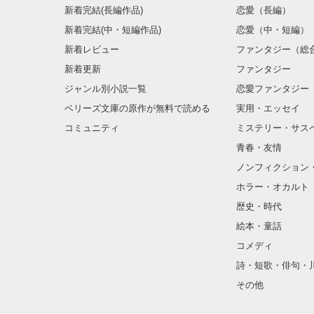
新着完結(長編作品)
恋愛（長編）
新着完結(中・短編作品)
恋愛（中・短編）
新着レビュー
ファンタジー（総
新着更新
ファンタジー
ジャンル別小説一覧
恋愛ファンタジー
ベリーズ文庫の原作が無料で読める
実用・エッセイ
コミュニティ
ミステリー・サス
青春・友情
ノンフィクション
ホラー・オカルト
歴史・時代
絵本・童話
コメディ
詩・短歌・俳句・
その他