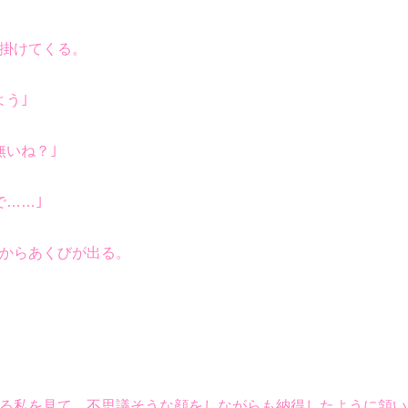
掛けてくる。
よう｣
無いね？｣
で……｣
からあくびが出る。
る私を見て、不思議そうな顔をしながらも納得したように頷い