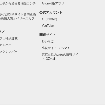
ェチから始まる溺愛コンテ
Android版アプリ
公式アカウント
版小説投稿サイト合同企画
の長編大賞」ベリーズカフ
X（Twitter）
YouTube
スメ
関連サイト
フェ特別連載
野いちご
ナンバー
小説サイト ノベマ！
ックナンバー
東京女性のための情報サイ
ト OZmall