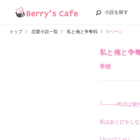
小説を探す
トップ
恋愛小説一覧
私と俺と争奪戦
5ページ
私と俺と争
学校
｢―――昨日は寝
私はあくびをしな
｢おっはよー｣