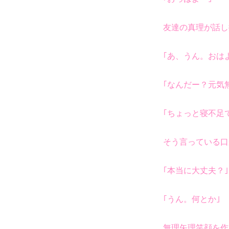
友達の真理が話し
｢あ、うん。おは
｢なんだー？元気
｢ちょっと寝不足
そう言っている口
｢本当に大丈夫？｣
｢うん。何とか｣
無理矢理笑顔を作