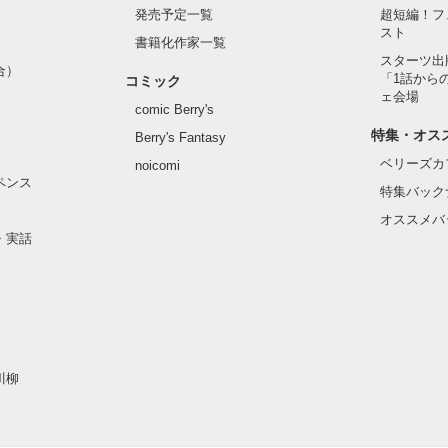
発売予定一覧
超短編！フ
スト
書籍化作家一覧
スターツ出
合）
「1話から
コミック
ェ会場
comic Berry's
特集・オス
Berry's Fantasy
ベリーズカ
noicomi
ペンス
特集バック
オススメバ
・実話
川柳