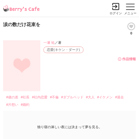
ログイン
メニュー
涙の数だけ花束を
0
一瀬 祐
／著
恋愛(キケン・ダーク)
作品情報
#歳の差
#社長
#社内恋愛
#不倫
#ダブルベッド
#大人
#イケメン
#過去
#片想い
#婚約
独り寝の淋しい夜には決まって夢を見る。