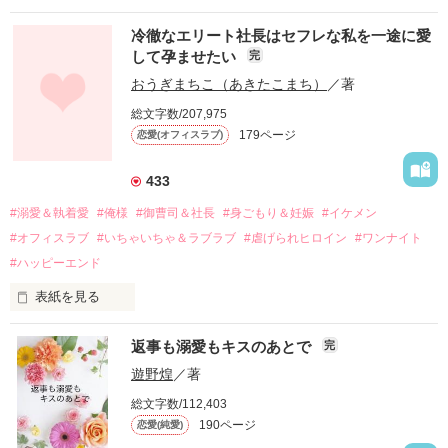
冷徹なエリート社長はセフレな私を一途に愛
して孕ませたい
完
幼なじみの哲平に淡い恋心を抱いていた美桜。

おうぎまちこ（あきたこまち）
／著
しかし、ある出来事をきっかけに二人の関係は壊れてしまう。

総文字数/207,975
関係修復もできないまま、美桜は両親の離婚によって

179ページ
恋愛(オフィスラブ)
引っ越すことになり、哲平とも離れ離れになった。

それから約十二年後。

433
過去の傷から、二度と会いたくないと思っていた哲平に

#溺愛＆執着愛
#俺様
#御曹司＆社長
#身ごもり＆妊娠
#イケメン
運命のような再会を果たす。

#オフィスラブ
#いちゃいちゃ＆ラブラブ
#虐げられヒロイン
#ワンナイト
そして、ひょんなことから

#ハッピーエンド
酔った勢いで一夜を共にしてしまった。

表紙を見る
さらに、美桜が初めてだと知った哲平は

『責任をとる、結婚しよう』と真っ直ぐに告げてきた。

　おかしな噂を流されて前の職場でうまくいかなかった梅田美
戸惑う美桜とは裏腹に、好きという気持ちを隠すことなく

返事も溺愛もキスのあとで
完
桜は、海外で傷心旅行をしていたところ、日本人美青年と出会
甘やかしてくる。

い、酒の勢いもあり一夜限りの関係となる。

遊野煌
／著
　帰国後、美桜は新しい職場でワンナイトした美青年と再会。
そんなある日、哲平は美桜がストーカー被害に

総文字数/112,403
なんと彼の正体は、とある財閥御曹司にも関わらず、一族を離
遭っていることを知る。

190ページ
恋愛(純愛)
れて起業した新進気鋭の実業家、社内でも冷徹だと評判な社長
美桜を守るため、哲平は同居を提案してきて――。
