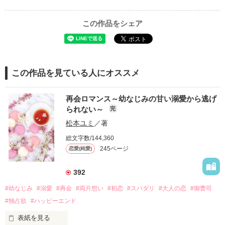
この作品をシェア
この作品を見ている人にオススメ
再会ロマンス～幼なじみの甘い溺愛から逃げ
られない～
完
松本ユミ
／著
総文字数/144,360
245ページ
恋愛(純愛)
392
#幼なじみ
#溺愛
#再会
#両片想い
#初恋
#スパダリ
#大人の恋
#御曹司
#独占欲
#ハッピーエンド
表紙を見る