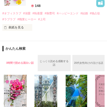
――御影恭司その人だったのだ――！

　なぜか恭司から飼い猫の世話係を命じられた美桜は、猫の世
148
話を口実にしばしば呼び出された上、二人はいわゆる身体だけ
夏木美桜(なつきみお)

#オフィスラブ
#溺愛
#執着愛
#御曹司
#ハッピーエンド
#結婚
#独占欲
✕

#ラブラブ
#職業ヒーロー
#上司
鳴海哲平 (なるみてっぺい)

表紙を見る
作品を読む
止まっていたはずの二人の時間が、再び動き出す。

舞川雛子（26）は大手お菓子メーカー、三日月製菓コーポレー
再会から始まる、溺愛ラブ。

ションの企画戦略室で働いている。

また雛子には2年前から付き合いはじめ、半年前から同棲を始
2026.6.5～2026.7.25

かんたん検索
めた、同期で恋人の石垣守（26）がいるのだが、後輩の姫原由
羅（24）との浮気が発覚した上、いつのまにか元カノにされて
いた。

じっくり読める感動する
3時間で読める面白い話
20代女性向けの泣ける話
守と由羅から『便利屋雛子』と馬鹿にされ、一人こっそり泣い
話
＊以前、公開していた話の改稿版です＊

ていた雛子に、企画戦略室の上司である雪瀬鷹哉（29）が
『──俺と結婚してくれないか』といきなりプロポーズをしてき
た上、同居まで提案してきて──？

鷹哉『宜しくな、俺の雛子』🦅

雛子『俺の……ひぃ、雛子？！！！』🐥

作品を読む
シゴデキで冷徹な上司が見せる素顔は、なぜか想像以上に甘く
て……🐥💓🦅
