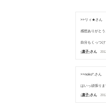
>>リィ★さん
感想ありがとうご
自分もくっつけて
-凛子-
さん
201
>>noko*.さん
はいっ頑張りま
-凛子-
さん
201