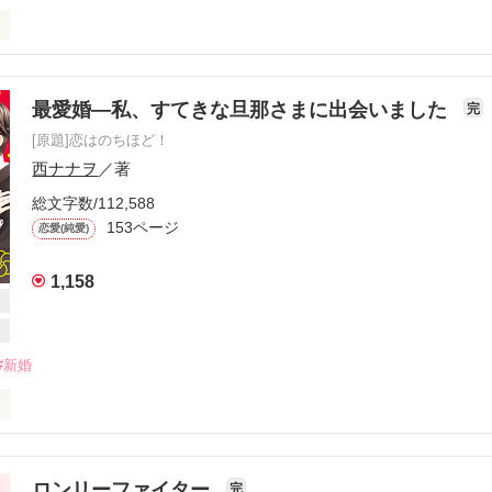
最愛婚―私、すてきな旦那さまに出会いました
完
[原題]恋はのちほど！


西ナナヲ
／著
総文字数/112,588
153ページ
恋愛(純愛)
1,158
メ作品

#新婚
ａｎ＊Ｐ

集vol.1

ラブ体験」

ました。

より2019年10月発売予定

『お嫁さま！～不本意ですがお見合い結婚しました』

ロンリーファイター
完