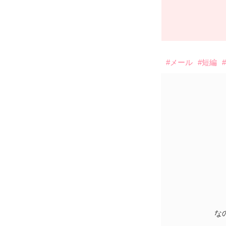
#メール
#短編
な