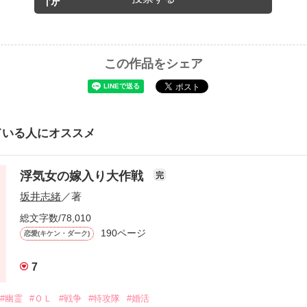
この作品をシェア
ている人にオススメ
浮気女の嫁入り大作戦
完
坂井志緒
／著
総文字数/78,010
190ページ
恋愛(キケン・ダーク)
7
#幽霊
#ＯＬ
#戦争
#特攻隊
#婚活