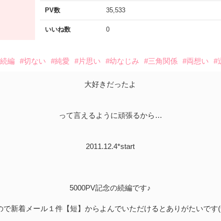
PV数
35,533
いいね数
0
#続編
#切ない
#純愛
#片思い
#幼なじみ
#三角関係
#両想い
#
大好きだったよ
って言えるように頑張るから…
2011.12.4*start
5000PV記念の続編です♪
ので新着メール１件【短】からよんでいただけるとありがたいです(^-