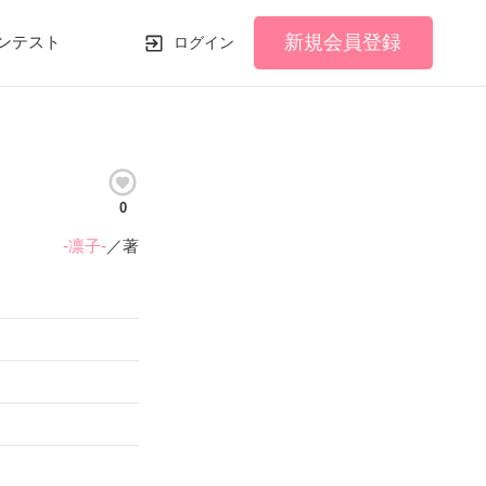
新規会員登録
ンテスト
ログイン
0
-凛子-
／著