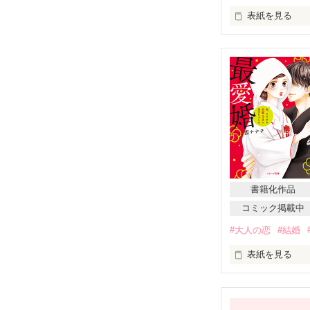
表紙を見る
俺が憑いている

この女

ホテルのベッドで
浮気相手と

作戦会議中

2010/3/19～6/5

書籍化作品
コミック掲載中
野いちごオスス
#大人の恋
#結婚
外部サイトのＣ
Berry'sCafeの特
表紙を見る
「極上オフィス
にてご紹介頂き
スターツ出版文庫
書籍タイトル：