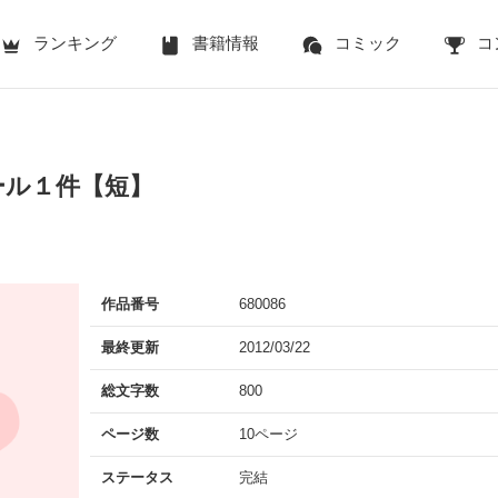
ランキング
書籍情報
コミック
コ
ール１件【短】
作品番号
680086
最終更新
2012/03/22
総文字数
800
ページ数
10ページ
ステータス
完結