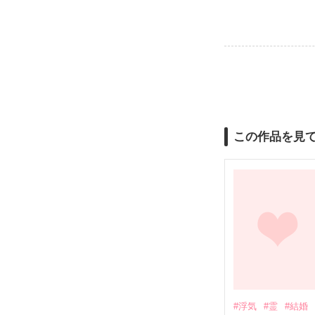
この作品を見
#浮気
#霊
#結婚