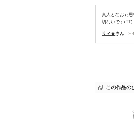
真人となおゎ思
切ないです(TT)
リィ★
さん
20
この作品の