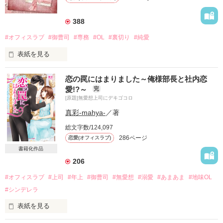
388
#オフィスラブ
#御曹司
#専務
#OL
#裏切り
#純愛
表紙を見る
人を好きになるのは辛い

恋の罠にはまりました～俺様部長と社内恋
だって

愛!?～
完
ずっと想いあえるとは限らないから

[原題]無愛想上司にデキゴコロ
恋人同士だったはずなのに

真彩-mahya-
／著
一方的に捨てられた私は

総文字数/124,097
286ページ
恋愛(オフィスラブ)
強くなって戻って来た

書籍化作品
206
新しい恋をするために

#オフィスラブ
#上司
#年上
#御曹司
#無愛想
#溺愛
#あまあま
#地味OL
#シンデレラ
なのに、運命の悪戯なのか

表紙を見る
残酷なまでに貴方に会ってしまった
