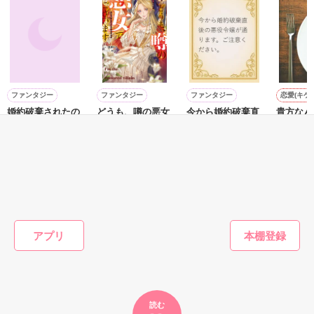
戻れなくなるなんて、思わなかったんです。

Berry's Cafe　ランキング

優しく微笑んだ。

総合・恋愛（長編）

最高3位ありがとうございます！

「俺を本気にさせた責任をとれ」

2016.4.9　完結

ファンタジー
ファンタジー
ファンタジー
恋愛(キケ
ﾟ･*:.｡..｡.:*･ﾟ ﾟ･*:.｡..｡.:*･ﾟ ﾟ･*:.｡..｡.:*･ﾟ 

彼の指で、言葉で、【私】が変わっていく

婚約破棄されたの
どうも、噂の悪女
今から婚約破棄直
貴方なん
で悪女を演じるこ
でございます
後の悪役令嬢が通
訳がない
甘くて切ない、

とにしました～濡
ります。ご注意く
三沢ケイ／著
瑠寧（る
優しい大人のラブストーリー。

作品を読む
れ衣を着せられた
ださい。
橘 七都／著
待鳥園子／著
2016.3.27～2016.6.14

聖女ですが、すべ
ﾟ･*:.｡..｡.:*･ﾟ ﾟ･*:.｡..｡.:*･ﾟ ﾟ･*:.｡..｡.:*･ﾟ 

て捨てて自由にな
るのでお構いなく
～
もっと見る
2013.01.15 〜 2013.05.01

かんたん検索の条件を変える
アプリ
【完結】

作品を読む
2014.12.25

読む