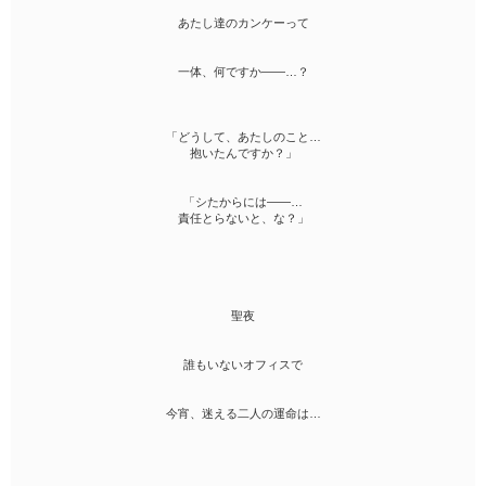
あたし達のカンケーって
一体、何ですか――…？
「どうして、あたしのこと…
抱いたんですか？」
「シたからには――…
責任とらないと、な？」
聖夜
誰もいないオフィスで
今宵、迷える二人の運命は…