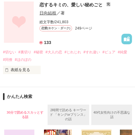
そして

恋するキミの、愛しい秘めごと
完
封じたはずの心を呼び覚ます

※11月10日書籍発売のため、10月7日より試し読み部分のみの
貴方への想いを忘れたはずなのに

公開となります。まだ途中だった読者さま方、ごめんなさい※

日向結枝
／著
総文字数/241,803
249ページ
恋愛(キケン・ダーク)
ちょっとした出来心で、上司を誘ってみました。

★　★　★　★　★　★

133
笹岡　絵里

だって、まさか振り向いてくれるなんて思わなかったんです。

#切ない
#裏切り
#秘密
#大人の恋
#じれじれ
#すれ違い
#ピュア
#純愛
SASAOKA　ERI

#同僚
#ほのぼの
まさか、こんなに好きになっちゃうなんて、予想してなかった
派遣社員　28歳

んです。

表紙を見る
★　★　★　★　★　★

松崎　尊

『一緒に住む上で、４つ約束をしよう』

「ごめんなさい、ほんの出来心だったんです。もう私に関わら
かんたん検索
ないでください」

MATUZAKI　TAKERU

2時間で読める キーワー
30分で読めるスカッとす
40代女性向けの不思議な
(株)松崎　専務　32歳

ド 「キングorプリンス」
それに涙目で頷いた私に……

「そんなことできるか」

る話
話
の話
★　★　★　★　★　★

あなたは黒目がちな瞳を細めて、
