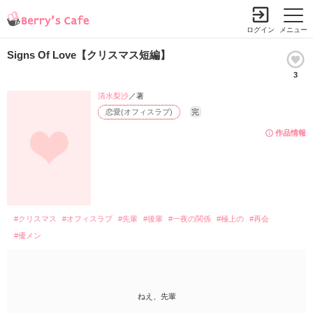
ログイン
メニュー
Signs Of Love【クリスマス短編】
3
清水梨沙
／著
恋愛(オフィスラブ)
完
作品情報
#クリスマス
#オフィスラブ
#先輩
#後輩
#一夜の関係
#極上の
#再会
#優メン
ねえ、先輩