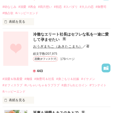
#幼なじみ
#溺愛
#再会
#両片想い
#初恋
#スパダリ
#大人の恋
#御曹司
#独占欲
#ハッピーエンド
表紙を見る
冷徹なエリート社長はセフレな私を一途に愛
して孕ませたい
完
幼なじみの哲平に淡い恋心を抱いていた美桜。

おうぎまちこ（あきたこまち）
／著
しかし、ある出来事をきっかけに二人の関係は壊れてしまう。

総文字数/207,975
関係修復もできないまま、美桜は両親の離婚によって

179ページ
恋愛(オフィスラブ)
引っ越すことになり、哲平とも離れ離れになった。

それから約十二年後。

443
過去の傷から、二度と会いたくないと思っていた哲平に

#溺愛＆執着愛
#俺様
#御曹司＆社長
#身ごもり＆妊娠
#イケメン
運命のような再会を果たす。

#オフィスラブ
#いちゃいちゃ＆ラブラブ
#虐げられヒロイン
#ワンナイト
そして、ひょんなことから

#ハッピーエンド
酔った勢いで一夜を共にしてしまった。

表紙を見る
さらに、美桜が初めてだと知った哲平は

『責任をとる、結婚しよう』と真っ直ぐに告げてきた。

　おかしな噂を流されて前の職場でうまくいかなかった梅田美
戸惑う美桜とは裏腹に、好きという気持ちを隠すことなく

返事も溺愛もキスのあとで
完