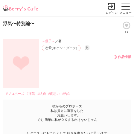
ログイン
メニュー
浮気〜特別編〜
17
＝優子＝
／著
恋愛(キケン・ダーク)
完
作品情報
#プロポーズ
#浮気
#結婚
#両思い
#告白
彼からのプロポーズ
私は貴方に返事をした
「お願いします」
でも 簡単に私がＯＫするわけないじゃん
リクエストにおこたえして 続きを書きたいと思 います