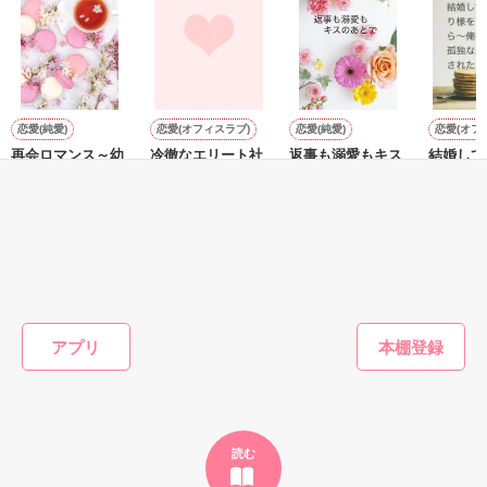
鷹哉『宜しくな、俺の雛子』🦅

雛子『俺の……ひぃ、雛子？！！！』🐥

作品を読む
シゴデキで冷徹な上司が見せる素顔は、なぜか想像以上に甘く
て……🐥💓🦅

恋愛(純愛)
恋愛(オフィスラブ)
恋愛(純愛)
恋愛(オフ
再会ロマンス～幼
冷徹なエリート社
返事も溺愛もキス
結婚して
※表紙も作中使用の画像も全てフリー素材です。

なじみの甘い溺愛
長はセフレな私を
のあとで
り様を貫
※執筆期間2026.6.3〜7.20完結です。　

から逃げられない
一途に愛して孕ま
ら～俺様
遊野煌／著
※他サイトさんにて恋愛トレンド1位でした〜良かったら読ん
～
せたい
孤独な契
松本ユミ／著
おうぎまちこ（あ
Yabe／
で頂けると嬉しいです。
されたい
きたこまち）／著
もっと見る
作品を読む
かんたん検索の条件を変える
アプリ
読む