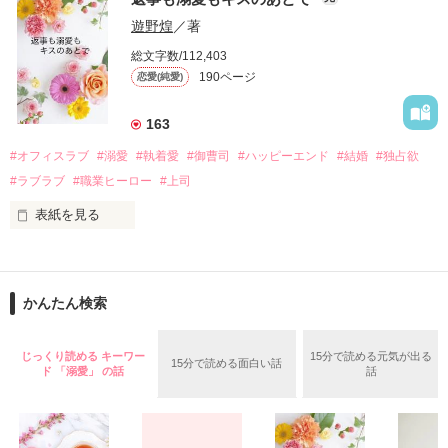
桜は、海外で傷心旅行をしていたところ、日本人美青年と出会
甘やかしてくる。

い、酒の勢いもあり一夜限りの関係となる。

遊野煌
／著
　帰国後、美桜は新しい職場でワンナイトした美青年と再会。
そんなある日、哲平は美桜がストーカー被害に

総文字数/112,403
なんと彼の正体は、とある財閥御曹司にも関わらず、一族を離
遭っていることを知る。

190ページ
恋愛(純愛)
れて起業した新進気鋭の実業家、社内でも冷徹だと評判な社長
美桜を守るため、哲平は同居を提案してきて――。

――御影恭司その人だったのだ――！

　なぜか恭司から飼い猫の世話係を命じられた美桜は、猫の世
163
話を口実にしばしば呼び出された上、二人はいわゆる身体だけ
夏木美桜(なつきみお)

#オフィスラブ
#溺愛
#執着愛
#御曹司
#ハッピーエンド
#結婚
#独占欲
✕

#ラブラブ
#職業ヒーロー
#上司
鳴海哲平 (なるみてっぺい)

表紙を見る
作品を読む
止まっていたはずの二人の時間が、再び動き出す。

舞川雛子（26）は大手お菓子メーカー、三日月製菓コーポレー
再会から始まる、溺愛ラブ。

ションの企画戦略室で働いている。

また雛子には2年前から付き合いはじめ、半年前から同棲を始
2026.6.5～2026.7.25

かんたん検索
めた、同期で恋人の石垣守（26）がいるのだが、後輩の姫原由
羅（24）との浮気が発覚した上、いつのまにか元カノにされて
いた。

じっくり読める キーワー
15分で読める元気が出る
15分で読める面白い話
守と由羅から『便利屋雛子』と馬鹿にされ、一人こっそり泣い
ド 「溺愛」 の話
話
＊以前、公開していた話の改稿版です＊

ていた雛子に、企画戦略室の上司である雪瀬鷹哉（29）が
『──俺と結婚してくれないか』といきなりプロポーズをしてき
た上、同居まで提案してきて──？
