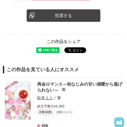
投票する
この作品をシェア
この作品を見ている人にオススメ
再会ロマンス～幼なじみの甘い溺愛から逃げ
られない～
完
松本ユミ
／著
総文字数/144,360
245ページ
恋愛(純愛)
406