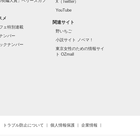
の長編大賞」ベリーズカフ
X（Twitter）
YouTube
スメ
関連サイト
フェ特別連載
野いちご
ナンバー
小説サイト ノベマ！
ックナンバー
東京女性のための情報サイ
ト OZmall
トラブル防止について
個人情報保護
企業情報