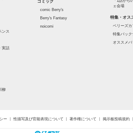
「1話から
コミック
ェ会場
comic Berry's
特集・オス
Berry's Fantasy
ベリーズカ
noicomi
ペンス
特集バック
オススメバ
・実話
川柳
シー
性描写及び官能表現について
著作権について
掲示板投稿規約