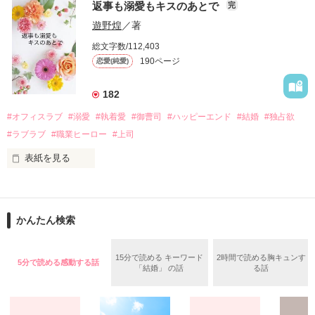
戸惑う美桜とは裏腹に、好きという気持ちを隠すことなく

返事も溺愛もキスのあとで
完
桜は、海外で傷心旅行をしていたところ、日本人美青年と出会
甘やかしてくる。

い、酒の勢いもあり一夜限りの関係となる。

遊野煌
／著
　帰国後、美桜は新しい職場でワンナイトした美青年と再会。
そんなある日、哲平は美桜がストーカー被害に

総文字数/112,403
なんと彼の正体は、とある財閥御曹司にも関わらず、一族を離
遭っていることを知る。

190ページ
恋愛(純愛)
れて起業した新進気鋭の実業家、社内でも冷徹だと評判な社長
美桜を守るため、哲平は同居を提案してきて――。

――御影恭司その人だったのだ――！

　なぜか恭司から飼い猫の世話係を命じられた美桜は、猫の世
182
話を口実にしばしば呼び出された上、二人はいわゆる身体だけ
夏木美桜(なつきみお)

#オフィスラブ
#溺愛
#執着愛
#御曹司
#ハッピーエンド
#結婚
#独占欲
✕

#ラブラブ
#職業ヒーロー
#上司
鳴海哲平 (なるみてっぺい)

表紙を見る
作品を読む
止まっていたはずの二人の時間が、再び動き出す。

舞川雛子（26）は大手お菓子メーカー、三日月製菓コーポレー
再会から始まる、溺愛ラブ。

ションの企画戦略室で働いている。

また雛子には2年前から付き合いはじめ、半年前から同棲を始
2026.6.5～2026.7.25

かんたん検索
めた、同期で恋人の石垣守（26）がいるのだが、後輩の姫原由
羅（24）との浮気が発覚した上、いつのまにか元カノにされて
いた。

15分で読める キーワード
2時間で読める胸キュンす
5分で読める感動する話
守と由羅から『便利屋雛子』と馬鹿にされ、一人こっそり泣い
「結婚」 の話
る話
＊以前、公開していた話の改稿版です＊

ていた雛子に、企画戦略室の上司である雪瀬鷹哉（29）が
『──俺と結婚してくれないか』といきなりプロポーズをしてき
た上、同居まで提案してきて──？
