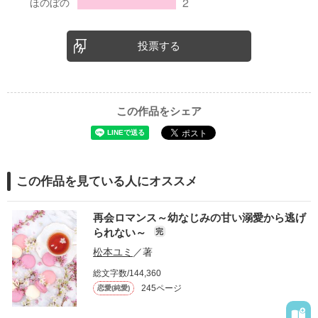
投票する
この作品をシェア
この作品を見ている人にオススメ
再会ロマンス～幼なじみの甘い溺愛から逃げ
られない～
完
松本ユミ
／著
総文字数/144,360
245ページ
恋愛(純愛)