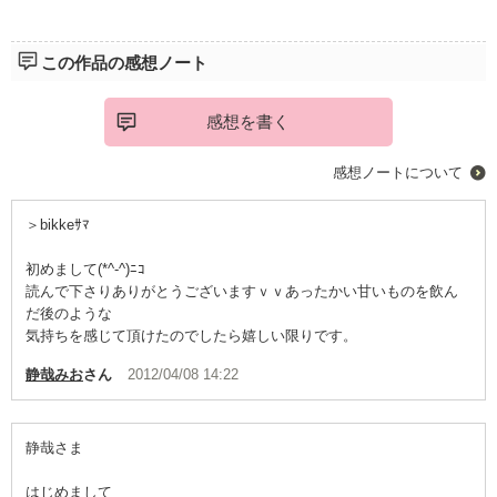
そんな彼女の本音の気持ち
年上ぶって
この作品の感想ノート
振りかざした世間の剣の
その脆さに気づかない
感想を書く
だってだって
彼女が求めていたのは
感想ノートについて
コーヒーのアロマを引き立てるミルクで
＞bikkeｻﾏ
彼の甘さが
コーヒーの苦みを芳香に変えるって
初めまして(*^-^)ﾆｺ
読んで下さりありがとうございますｖｖあったかい甘いものを飲ん
気づいた時には
だ後のような
まんまと彼の手中（笑）
気持ちを感じて頂けたのでしたら嬉しい限りです。
ほんわか甘い恋のお話♪
静哉みお
さん
2012/04/08 14:22
静哉さま
はじめまして