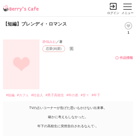
ログイン
メニュー
【短編】ブレンディ・ロマンス
1
静哉みお
／著
恋愛(純愛)
完
作品情報
#短編
#カフェ
#社会人
#男子高校生
#年の差
#甘々
#年下
TVの占いコーナーが告げた思いもかけない出来事。
確かに考えもしなかった。
年下の高校生に突然告白されるなんて-。