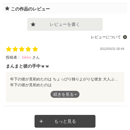
この作品のレビュー
レビューを書く
レビューについて
2012/03/31 00:44
投稿者：
bikke
さん
まんまと彼の手中ｗｗ
年下の彼が見初めたのは ちょっぴり独りよがりな彼女 大人ぶって 飲んでるブラックコーヒーの 本当のアロマに気づかない 年下の彼が求めたのは そんな彼女の本音の気持ち 年上ぶって 振りかざした世間の剣の その脆さに気づかない だってだって 彼女が求めていたのは コーヒーのアロマを引き立てるミルクで 彼の甘さが コーヒーの苦みを芳香に変えるって 気づいた時には まんまと彼の手中（笑） ほんわか甘い恋のお話♪
年下の彼が見初めたのは
ちょっぴり独りよがりな彼女
続きを見る
大人ぶって
飲んでるブラックコーヒーの
本当のアロマに気づかない
もっと見る
年下の彼が求めたのは