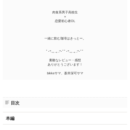
肉食系男子高校生
×
恋愛初心者OL
一緒に飲む珈琲はきっとー。
ﾟ･*:.｡..｡.:*･ﾟﾟ･*:.｡..｡.:*･ﾟﾟ
素敵なレビュー・感想
ありがとうございます！
bikkeサマ、蒼井深可サマ
目次
本編