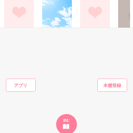
鷹哉『宜しくな、俺の雛子』🦅

雛子『俺の……ひぃ、雛子？！！！』🐥

作品を読む
シゴデキで冷徹な上司が見せる素顔は、なぜか想像以上に甘く
て……🐥💓🦅

詩・短歌
恋愛(純愛)
青春・友情
恋愛(純愛)
柳
好きって言って…
星の花が降る頃に
読者のみなさまへ
※表紙も作中使用の画像も全てフリー素材です。

友達以上
続編
※執筆期間2026.6.3〜7.20完結です。　

涙樺／著
森野じゃむ／著
ほしの 
凛寧／著
※他サイトさんにて恋愛トレンド1位でした〜良かったら読ん
で頂けると嬉しいです。
もっと見る
作品を読む
アプリ
かんたん検索の条件を変える
読む