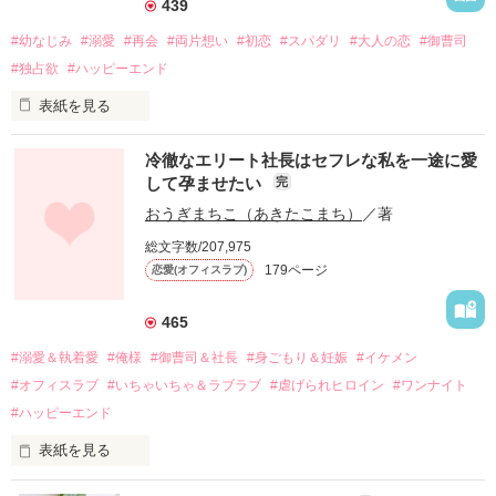
439
#幼なじみ
#溺愛
#再会
#両片想い
#初恋
#スパダリ
#大人の恋
#御曹司
#独占欲
#ハッピーエンド
表紙を見る
冷徹なエリート社長はセフレな私を一途に愛
して孕ませたい
完
幼なじみの哲平に淡い恋心を抱いていた美桜。

おうぎまちこ（あきたこまち）
／著
しかし、ある出来事をきっかけに二人の関係は壊れてしまう。

総文字数/207,975
関係修復もできないまま、美桜は両親の離婚によって

179ページ
恋愛(オフィスラブ)
引っ越すことになり、哲平とも離れ離れになった。

それから約十二年後。

465
過去の傷から、二度と会いたくないと思っていた哲平に

#溺愛＆執着愛
#俺様
#御曹司＆社長
#身ごもり＆妊娠
#イケメン
運命のような再会を果たす。

#オフィスラブ
#いちゃいちゃ＆ラブラブ
#虐げられヒロイン
#ワンナイト
そして、ひょんなことから

#ハッピーエンド
酔った勢いで一夜を共にしてしまった。

表紙を見る
さらに、美桜が初めてだと知った哲平は

『責任をとる、結婚しよう』と真っ直ぐに告げてきた。

　おかしな噂を流されて前の職場でうまくいかなかった梅田美