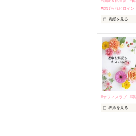
#溺愛＆執着愛
#
そして、ひょん
#虐げられヒロイン
酔った勢いで一
表紙を見る
さらに、美桜が
『責任をとる、
　おかしな噂を
戸惑う美桜とは
ろ、日本人美青
甘やかしてくる。
　帰国後、美桜
も関わらず、一
そんなある日、
人だったのだ―
遭っていること
　なぜか恭司か
美桜を守るため
夏木美桜(なつき
✕

鳴海哲平 (なる
#オフィスラブ
#
止まっていたは
表紙を見る
再会から始まる
舞川雛子（26
2026.6.5～2026.
また雛子には2
のだが、後輩の