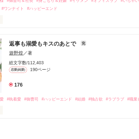
俺様
#御曹司＆社長
#身ごもり＆妊娠
#イケメン
#オフィスラブ
#いちゃ
なことから

#ワンナイト
#ハッピーエンド
夜を共にしてしまった。

初めてだと知った哲平は

結婚しよう』と真っ直ぐに告げてきた。

流されて前の職場でうまくいかなかった梅田美桜は、海外で傷心旅行を
裏腹に、好きという気持ちを隠すことなく

年と出会い、酒の勢いもあり一夜限りの関係となる。



は新しい職場でワンナイトした美青年と再会。なんと彼の正体は、とあ
返事も溺愛もキスのあとで
完
族を離れて起業した新進気鋭の実業家、社内でも冷徹だと評判な社長―
哲平は美桜がストーカー被害に

遊野煌
／著
―！

を知る。

ら飼い猫の世話係を命じられた美桜は、猫の世話を口実にしばしば呼び
、哲平は同居を提案してきて――。

総文字数/112,403
190ページ
恋愛(純愛)
みお)

176
作品を読む
みてっぺい)

溺愛
#執着愛
#御曹司
#ハッピーエンド
#結婚
#独占欲
#ラブラブ
#職業
ずの二人の時間が、再び動き出す。

、溺愛ラブ。

）は大手お菓子メーカー、三日月製菓コーポレーションの企画戦略室で働
7.25

年前から付き合いはじめ、半年前から同棲を始めた、同期で恋人の石垣守
姫原由羅（24）との浮気が発覚した上、いつのまにか元カノにされてい