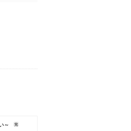
ない～
完