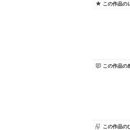
この作品の
この作品の
この作品の