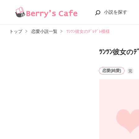
小説を探す
トップ
恋愛小説一覧
ﾂﾝﾂﾝ彼女のﾃﾞﾚﾃﾞﾚ模様
ﾂﾝﾂﾝ彼女のﾃ
恋愛(純愛)
完