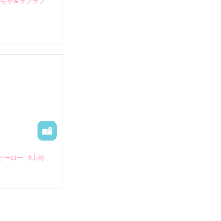
いちゃ＆ラブラブ
していたとこ
る財閥御曹司に
―御影恭司その
出された上、二
ヒーロー
#上司
いている。

（26）がいる
た。
