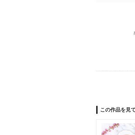
この作品を見