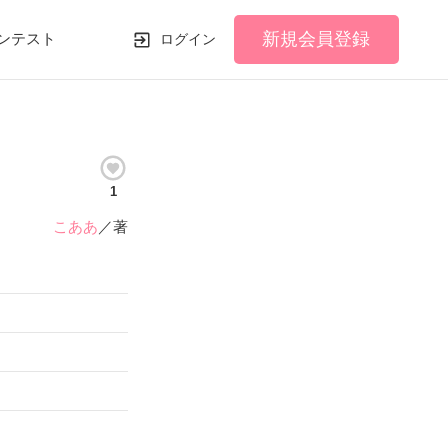
新規会員登録
ンテスト
ログイン
1
こああ
／著