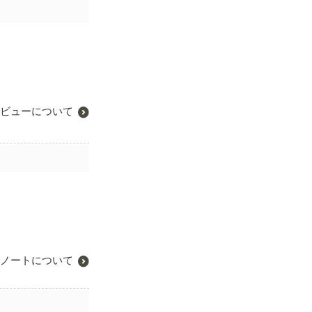
ビューについて
ノートについて