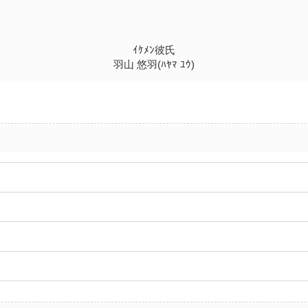
ｲｹﾒﾝ彼氏
羽山 悠羽(ﾊﾔﾏ ﾕｳ)