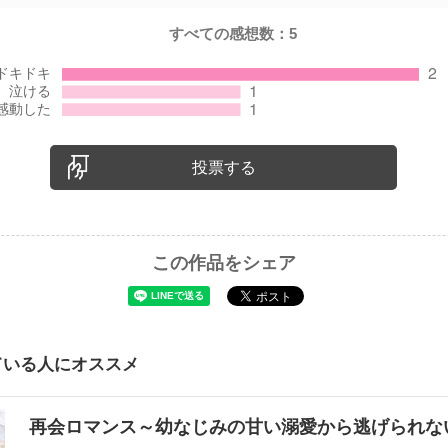
すべての感想数：
5
投票する
この作品をシェア
ている人にオススメ
再会ロマンス～幼なじみの甘い溺愛から逃げられ