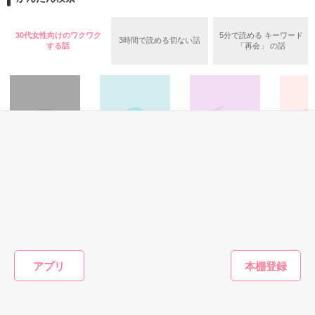
元カノの存在……

自分の力で幸せになればいい

「大丈夫よ～。春乃好みのイケメンさんだからっ！」

30代女性向けのワクワク
5分で読める キーワード
3時間で読める切ない話
誰からも愛されないなら愛せばいい

する話
「再会」 の話
そういう問題ではなくてっ

そう言って優しさだけをくれるあなた

私が求めれば愛してくれますか

2011.6.15〜2011.10.1

振り回される春乃。

2014/5/7～2014/7/9

さて、イケメンの旦那様は春乃を幸せにしてくれるのか？

・。・＊・゜☆・。＊。・☆・。＊・゜

ーーー

ミステリー・サスペ
青春・友情
ファンタジー
恋愛(その他
ンス
潮にのってきた彼
♂最強SPたちの恋
イケメン
感想ノート・本棚in

現実ＲＰＧ
できるだけ、甘く甘く 激甘で書かせていただいています。

女
愛事情♀
ありがとうございます

２０１５年１月１０日に書籍化されることになりました。

にゃむ。
森口 貴大／著
都築 彩葉／著
cHiP／著
皆様の後押しのおかげです。

大人表現はできるだけあっさり・・・かな？

ありがとうございました。

それに伴いまして、限定公開とさせていただきました。

アプリ
本当にすみません。

もっと見る
楽しんでいただけたら嬉しいです。

2011.10

引き続き、「惣領莉沙」を気にかけていただけると幸いです。

かんたん検索の条件を変える