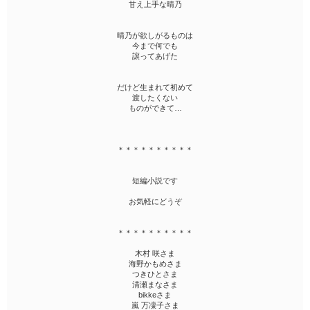
甘え上手な晴乃
晴乃が欲しがるものは
今まで何でも
譲ってあげた
だけど生まれて初めて
渡したくない
ものができて…
＊＊＊＊＊＊＊＊＊＊
短編小説です
お気軽にどうぞ
＊＊＊＊＊＊＊＊＊＊
木村 咲さま
海野かもめさま
つきひとさま
清瀬まなさま
bikkeさま
嵐 万凜子さま