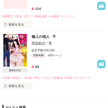
自分の意志とは関係なく

114
加速するんだなぁって

#御曹司
#医者
#甘々
#政略結婚
#お嬢様
#イケメン
表紙を見る
春乃は、大切に育てられたお嬢様。

極上の他人
完
だけどね……

惣領莉沙
／著
高校も卒業も目の前ーーー

ずっと気になってるの

総文字数/206,296
460ページ
恋愛(純愛)
両親が驚くべき事実を告げた。

83
書籍化作品
「春乃！4月には結婚式だから！」

偶然知ってしまった

#溺愛
#両想い
#純愛
#幸せ
#大人
#年齢差
#結婚
#プロポーズ
表紙を見る
「誰の？」

・。・＊・゜☆・。＊。・☆・。＊・゜

「春乃の。」

かんたん検索