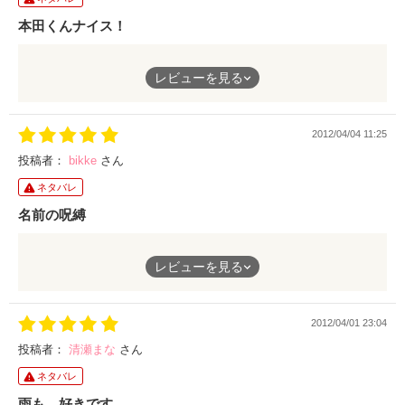
本田くんナイス！
レビューを見る
恋のお相手�本田くんが、ほどよい不器用さで、それが野球部の
男子らしくて、とっても可愛かったです。
主人公が彼に惹かれたのが、よく分かります。短い枚数ながら、
2012/04/04 11:25
ストン、と胸に落ちてくるのです。
投稿者：
bikke
さん
ただ、私としては、本田くんが教室であんなにさっさとキスでき
ネタバレ
ちゃうっていうのは……、うーん、惜しい！(笑)
名前の呪縛
オトナ女子でも懐かしくって楽しめると思います。とりわけ、あ
ジメジメしとしと
なたが長女ならば、なおオススメですよ～。
レビューを見る
嫌われ者の雨
名は体を表す
2012/04/01 23:04
なんて
時代錯誤の呪縛みたいな
投稿者：
清瀬まな
さん
ネタバレ
そんな話を信じてる美雨
雨も、好きです。