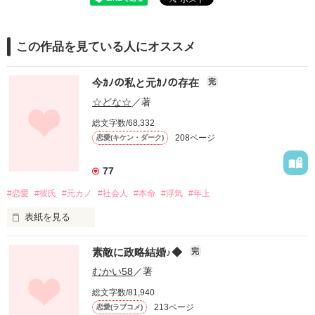
この作品を見ている人にオススメ
今ｶﾉの私と元ｶﾉの存在
完
☆どな☆
／著
総文字数/68,332
208ページ
恋愛(キケン・ダーク)
77
#恋愛
#彼氏
#元カノ
#社会人
#本命
#浮気
#年上
表紙を見る
素敵に政略結婚♪◆
完
むかい58
／著
人を好きになる

総文字数/81,940
って気持ちは

213ページ
恋愛(ラブコメ)