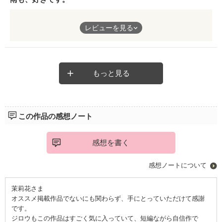
でも忘れてない？
美雨の雨には美しいって字がついてること
素直になれない。
レビューを見る
可愛くなれない。
雨上がりの青空が美しいのも
雨のあと緑が冴えるのも
そんな女の子が思いがけず感情を溢れ出させた瞬間。
恵みの雨のなせる業だってこと
美雨ちゃんはしっかり可愛くて、しっかり女の子でした(*^^*)
もっと見る
雨が好き
ほっこりした気分にさせていただきました！
彼の一言に時めいて
この作品の感想ノート
呪縛から解き放たれる
そんなシンデレラストーリ♪
感想を書く
ほっこりまったりした語り口が
夢の世界へいざなってくれますよ
感想ノートについて
おススメです！
茉莉花さま
オススメ掲載作品でないにも関わらず、手にとっていただけて感謝
です。
ジロウもこの作品はすごく気に入っていて、短編ながら自信作で