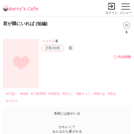
ログイン
メニュー
君が隣にいれば (短編)
6
ジロウ
／著
恋愛(純愛)
完
作品情報
#片思い
#姉妹
#三角関係
#高校生
#切ない
#胸キュン
#晴れ女
#雨女
#ジロウ
美雨には妹がいる
かわいくて
みんなから愛される