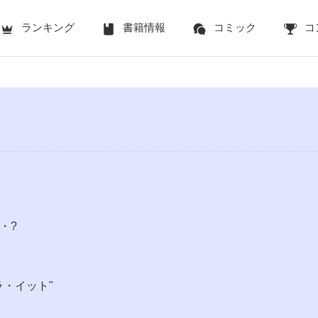
ランキング
書籍情報
コミック
コ
・?
ラ・イット"