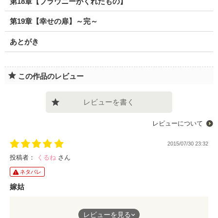
第18章【ブラウニーがくれたもの】
第19章【幸せの扉】～完～
あとがき
この作品のレビュー
レビューを書く
レビューについて
2015/07/30 23:32
投稿者：
くるね
さん
ネタバレ
嫁姑
確かに同居はキツイです。義母は、嫌みではなく教えのつもりな
レビューを見る