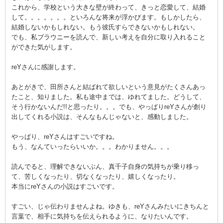
これから、学校という大きな壁が終わって、きっと恋愛して、結婚
して。。。。。。。といろんな将来が浮かびます。もしかしたら、
結婚しないかもしれない。もう彼氏すらできないかもしれない。
でも、私ブラウニーを読んで、新しい考えを自分に取り入れること
ができた気がします。
reYさんに感謝します。
あとがきで、田所さんと結ばれて欲しいという意見がたくさんあっ
たこと、知りました。私も途中までは、ゆれてました。どうして、
そう行かないんだ!!と思ったり。。。でも、やっぱりreYさんが創り
出してくれる小説は、そんなもんじゃないと、感動しました。
やっぱり、reYさんはすごいですね。
もう、なんていったらいいか。。。わかりません。。。
読んでると、理解できないぶん、真千子自身の気持ちが乗り移っ
て、苦しくなったり、切なくなったり、嬉しくなったり。
本当にreYさんの小説はすごいです。
すごい、じゃ伝わりませんよね。ゆきも、reYさんみたいにきちんと
言葉で、相手に気持ちを伝えられるように、なりたいんです。