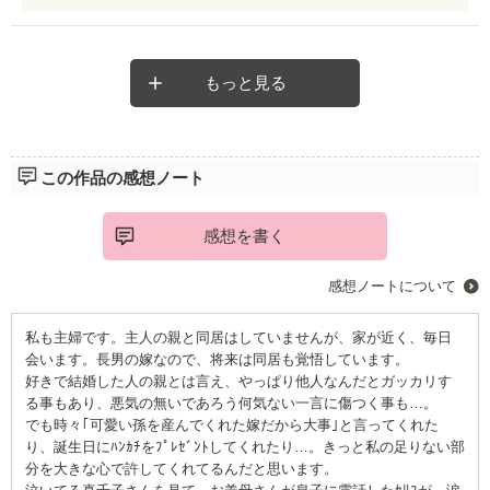
止まらない時期はあったんだぁ。と改めて私も主人に恋した気持
ちを思い出した作品でした。ありがとうございました。
もっと見る
この作品の感想ノート
感想を書く
感想ノートについて
私も主婦です。主人の親と同居はしていませんが、家が近く、毎日
会います。長男の嫁なので、将来は同居も覚悟しています。
好きで結婚した人の親とは言え、やっぱり他人なんだとガッカリす
る事もあり、悪気の無いであろう何気ない一言に傷つく事も…。
でも時々｢可愛い孫を産んでくれた嫁だから大事｣と言ってくれた
り、誕生日にﾊﾝｶﾁをﾌﾟﾚｾﾞﾝﾄしてくれたり…。きっと私の足りない部
分を大きな心で許してくれてるんだと思います。