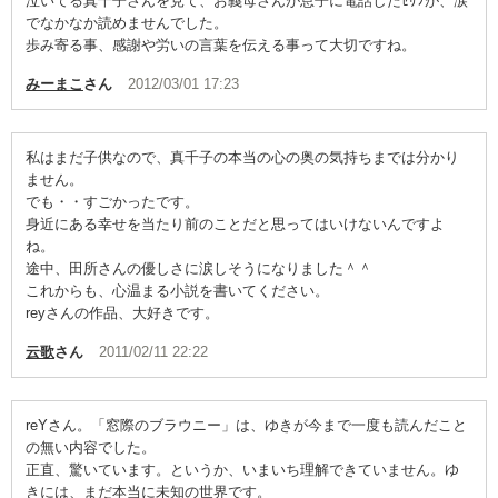
泣いてる真千子さんを見て、お義母さんが息子に電話したｾﾘﾌが、涙
でなかなか読めませんでした。
歩み寄る事、感謝や労いの言葉を伝える事って大切ですね。
みーまこ
さん
2012/03/01 17:23
私はまだ子供なので、真千子の本当の心の奥の気持ちまでは分かり
ません。
でも・・すごかったです。
身近にある幸せを当たり前のことだと思ってはいけないんですよ
ね。
途中、田所さんの優しさに涙しそうになりました＾＾
これからも、心温まる小説を書いてください。
reyさんの作品、大好きです。
云歌
さん
2011/02/11 22:22
reYさん。「窓際のブラウニー」は、ゆきが今まで一度も読んだこと
の無い内容でした。
正直、驚いています。というか、いまいち理解できていません。ゆ
きには、まだ本当に未知の世界です。