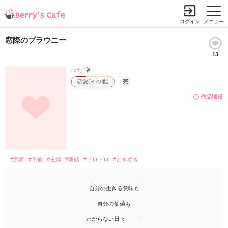
ログイン
メニュー
窓際のブラウニー
13
reY
／著
恋愛(その他)
完
作品情報
#禁断
#不倫
#主婦
#嫁姑
#ドロドロ
#ときめき
自分の生きる意味も
自分の価値も
わからない日々―――