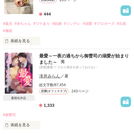
『セックスも有意義だ』

不敵に笑みを浮かべた男が、

444
ひどく憎らしい存在ゆえに。

#義兄
#赤ちゃん
#ワケあり
#結婚
#ツンデレ
#溺愛
#プロポーズ
#出産
#俺様
妖しくも麗しい彼に、

身体は許すと決めた。

表紙を見る
出会ったのは七年前。

但し、心はヒトトキも

最愛～一夜の過ちから御曹司の溺愛が始まり
囚われたりはしない。

ました～
完
私は彼の『妹』になった。

[原題]最愛 ー だから彼女を放っておけない
だって貴方は社長であり、

滝井みらん
／著
すでに十八歳だった私は、今さら『兄』ができたからといっ
×××であったのだから――

総文字数/87,454
て、何かが変わるわけでもなく

243ページ
恋愛(オフィスラブ)
オトナのほろ苦さ纏うONとOFF、

兄妹の愛情なんてもちろんないし

密事の向かう先は…？

書籍化作品
共有する思い出もない

1,333
流れている血液でさえも違うのだから

Start　2011.10.26.

#御曹司
限りなく『他人』に近い『家族』。

End     2013.04.04.

表紙を見る