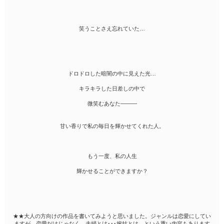
笑うことさえ忘れていた…
ドロドロした暗闇の中に見えた光…
キラキラした日差しの中で
微笑むあなた―――
甘い香りで私の毎日を輝かせてくれた人。
もう一度、私の人生
輝かせることができますか？
★★大人の方向けの作品を書いてみようと思いました。ジャンルは恋愛にしてい
ますが、恋愛だけじゃなく、夫婦とは･･･嫁姑とは…という重い内容もあります