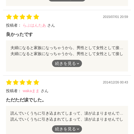
んですよね。嫌な気持ちが消えぬまま夫と接するキツさ。経験者
じゃないと解らないと思いますが義母にとっては、息子が可愛く
大切な存在なんでしょうね。浮気は良くない事は承知しています
2015/07/01 20:59
が余所見だけならOKじゃないかなと私は思います。色々、自分
と重ねならがら集中して読んでしまいました。これからも素敵な
投稿者：
らぶはんたあ
さん
作品を楽しみにしています。
良かったです
夫婦になると家族になっちゃうから、男性として女性として接していく大切さを学びました。
夫婦になると家族になっちゃうから、男性として女性として接し
ていく大切さを学びました。
続きを見る
2014/12/26 00:43
投稿者：
wakaまま
さん
ただただ涙でした。
読んでいくうちに引き込まれてしまって、涙が止まりませんでした。少しだけ同じ境遇だっせいか、伝えなきゃだめなんだぁ〜。と思ってしまったり、どんな夫婦でも、やはり始めはドキドキが止まらない時期はあったんだぁ。と改めて私も主人に恋した気持ちを思い出した作品でした。ありがとうございました。
読んでいくうちに引き込まれてしまって、涙が止まりませんでし
た。少しだけ同じ境遇だっせいか、伝えなきゃだめなんだぁ〜。
続きを見る
と思ってしまったり、どんな夫婦でも、やはり始めはドキドキが