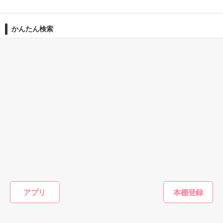
☆東雲  香澄（しののめ かすみ）

それは彼にとっても同じことで

  蓮見不動産   ＯＬ、27歳

作品を読む
だからお互い興味を持つこともなく、別々の人生を歩んでき
かんたん検索
×

た。

☆蓮見  慧（はすみ けい）

この距離感がずっと続くと思っていた。

5分で読める胸キュンする
3時間で読める キーワー
1時間で読める面白い話
   蓮見不動産の社長令息 、30歳

話
ド 「結婚」 の話
今日は上司の歓送会。

でも仕事が終わらず、

二人の間に

私はオフィスでひとり残業。

そばにいなければならない『理由』が生まれるまでは。

そこへ突然彼が現れたーーー。

【2015/12/29 公開】

2019.1.18 - 1.29

【2016/02/27 完結】
恋愛(オフィスラブ)
恋愛(純愛)
恋愛(オフィスラブ)
恋愛(その他
すべて奪って、感
契約婚していた御
犬猿上司に溺愛さ
【短編】
じさせて
曹司と離婚する日
れてます
っ♡
☆素敵なレビューどうもありがとう

になりました。だ
作品を読む
アプリ
北館由麻／著
椿りみ／著
篠崎 朱
ございました❤️❤️❤️
けど、彼は離婚し
森野音／著
たくないようで
す。