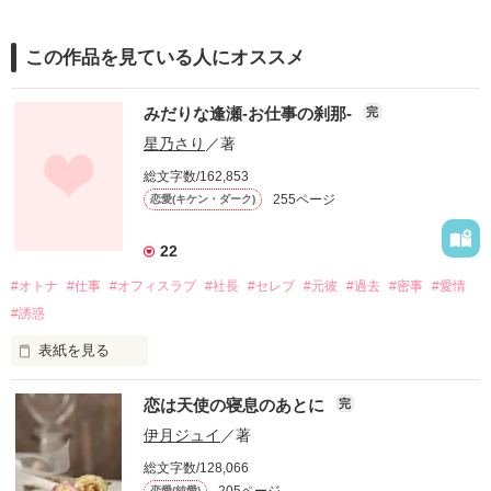
この作品を見ている人にオススメ
みだりな逢瀬-お仕事の刹那-
完
星乃さり
／著
総文字数/162,853
255ページ
恋愛(キケン・ダーク)
22
#オトナ
#仕事
#オフィスラブ
#社長
#セレブ
#元彼
#過去
#密事
#愛情
#誘惑
表紙を見る
恋は天使の寝息のあとに
完
本当、どうかしていた。

伊月ジュイ
／著
目覚めて引き寄せられた先は。

総文字数/128,066
205ページ
恋愛(純愛)