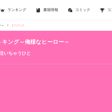
ランキング
書籍情報
コミック
コ
ー～
1ページ
トキング～俺様なヒーロー～
泣いちゃうひと