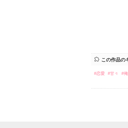
この作品の
#恋愛
#甘々
#