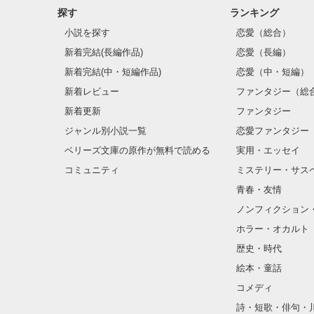
探す
ランキング
小説を探す
恋愛（総合）
新着完結(長編作品)
恋愛（長編）
新着完結(中・短編作品)
恋愛（中・短編）
新着レビュー
ファンタジー（総
新着更新
ファンタジー
ジャンル別小説一覧
恋愛ファンタジー
ベリーズ文庫の原作が無料で読める
実用・エッセイ
コミュニティ
ミステリー・サス
青春・友情
ノンフィクション
ホラー・オカルト
歴史・時代
絵本・童話
コメディ
詩・短歌・俳句・