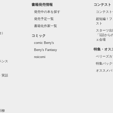
書籍発売情報
コンテスト
発売中の本を探す
コンテスト
発売予定一覧
超短編！フ
スト
書籍化作家一覧
スターツ出
合）
「1話から
コミック
ェ会場
comic Berry's
特集・オス
Berry's Fantasy
ベリーズカ
noicomi
ペンス
特集バック
オススメバ
・実話
川柳