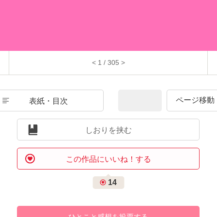
< 1 / 305 >
表紙・目次
しおりを挟む
この作品にいいね！する
14
ひとこと感想を投票する