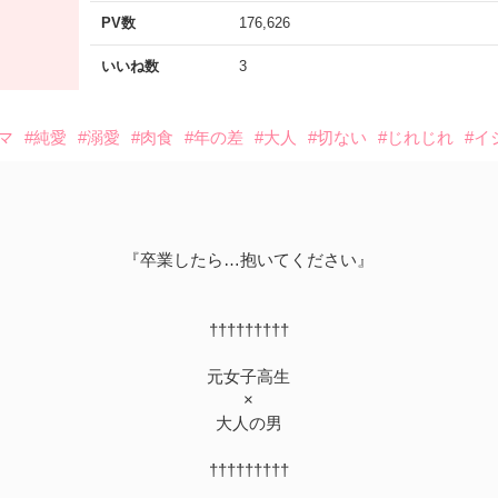
PV数
176,626
いいね数
3
マ
#純愛
#溺愛
#肉食
#年の差
#大人
#切ない
#じれじれ
#イ
『卒業したら…抱いてください』
†††††††††
元女子高生
×
大人の男
†††††††††