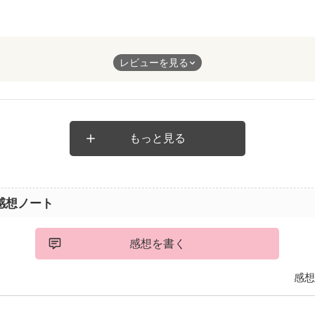
女子高生
レビューを見る
束を
もっと見る
不安だった
と
感想ノート
に現れた時
ぱいに
感想を書く
つもりで
感想
さい
になります