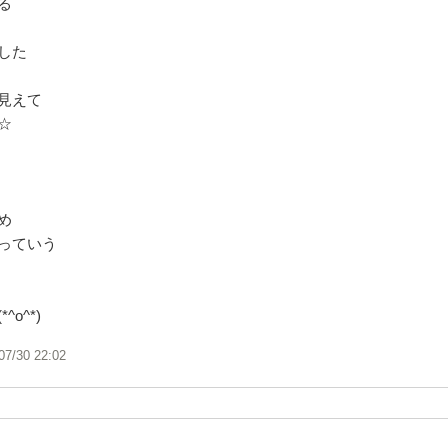
る
した
見えて
☆
め
っていう
o^*)
07/30 22:02