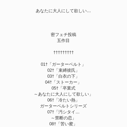
あなたに大人にして欲しい…
密フェチ投稿
五作目
†††††††††
01†「ガーターベルト」
02†「束縛彼氏」
03†「白衣の下」
04†「ストーカー」
05†「卒業式
～あなたに大人にして欲しい」
06†「冷たい熱」
ガーターベルトシリーズ
07†「汚シタイ…
～禁断の恋」
08†「苦い蜜」