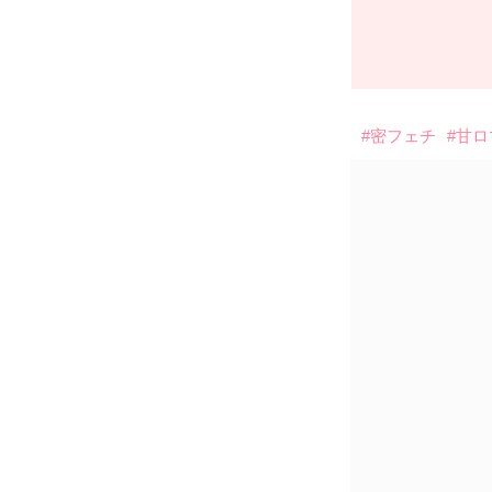
#密フェチ
#甘ロ