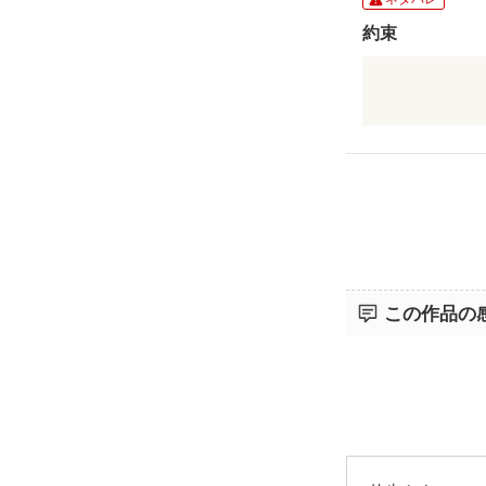
約束
大人の男×元
『ある約束』
彼女は彼が約
覚えているか
だから
彼がしっかり
この作品の
約束を果たし
嬉しさでいっ
彼女になった
読んでみて下
幸せな気持ち