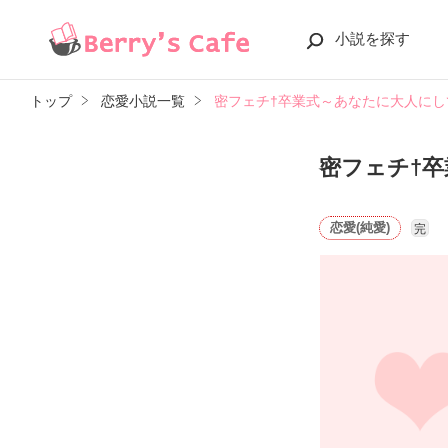
小説を探す
トップ
恋愛小説一覧
密フェチ†卒業式～あなたに大人にし
密フェチ†
恋愛(純愛)
完