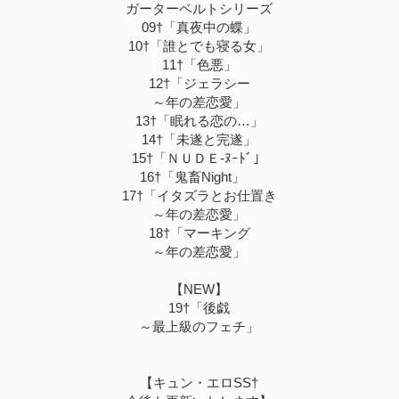
ガーターベルトシリーズ
09†「真夜中の蝶」
10†「誰とでも寝る女」
11†「色悪」
12†「ジェラシー
～年の差恋愛」
13†「眠れる恋の…」
14†「未遂と完遂」
15†「ＮＵＤＥ-ﾇｰﾄﾞ」
16†「鬼畜Night」
17†「イタズラとお仕置き
～年の差恋愛」
18†「マーキング
～年の差恋愛」
【NEW】
19†「後戯
～最上級のフェチ」
【キュン・エロSS†