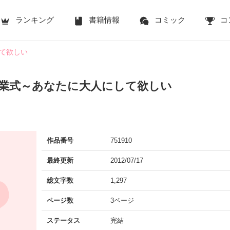
ランキング
書籍情報
コミック
コ
て欲しい
卒業式～あなたに大人にして欲しい
作品番号
751910
最終更新
2012/07/17
総文字数
1,297
ページ数
3ページ
ステータス
完結