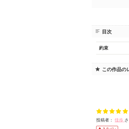
目次
約束
この作品の
投稿者：
佳歩
さ
ネタバレ