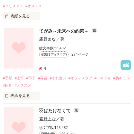
#クリスマス
#オススメ
表紙を見る
てがみ～未来への約束～
完
大学生時代の彼女を

霜野まな
／著
未だ忘れられずにいる、

総文字数/56,432
274ページ
恋愛(オフィスラブ)
仕事一筋な冴えない独身男。

4
「どこかでもう一度逢えたら」

#手紙
#上司
#部下
#再会
#すれ違い
#オフィスラブ
#ドキドキ
#胸キュン
#同期
#オススメ
そんな淡い期待を胸に、

表紙を見る
今日もいつもと変わらない時を過ごす。

羽ばたけなくて
完
幼い私から、

期待は、泡と消えてしまうのだろうか。

霜野まな
／著
今の私へ、

総文字数/123,482
それとも―――……

恋愛(純愛)