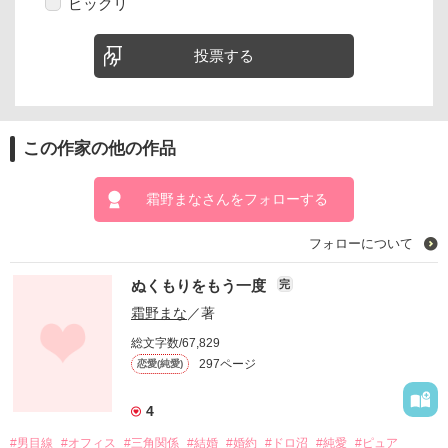
ビックリ
投票する
この作家の他の作品
霜野まなさんをフォローする
フォローについて
ぬくもりをもう一度
完
霜野まな
／著
総文字数/67,829
297ページ
恋愛(純愛)
4
#男目線
#オフィス
#三角関係
#結婚
#婚約
#ドロ沼
#純愛
#ピュア