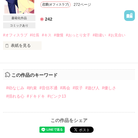
井凌祐（あさい りょうすけ）と結婚をする事になる。

陽佳.M様

272ページ
恋愛(オフィスラブ)
＊

上勝啓代様

凌祐と美亜は幼なじみだったが、年の差もあり仲は良くなかっ
＊

月野咲桜様

た。

Start*2015/7/19

書籍化作品
242
田中潔子様

KAORI.09様

コミックあり
意に沿わない結婚に、美亜は凌祐に悪態をつくばかり。

End*2015/7/22

素敵なレビューをありがとうございました♪
#オフィスラブ
#社長
#キス
#傲慢
#おっとり女子
#勘違い
#お見合い
＊完全書き下ろし作品です＊

＊FC2ブログ掲載作品です＊

そんな美亜は離婚を本気で考えていたが、見透かされた父親
表紙を見る
に、凌祐の会社での勤務を命じられる

作品を読む
＊FC2ブログ掲載作品です＊

★

原題【難攻不落な彼の罪つくりなキス】

それも、凌祐の弟でもあり副社長の圭祐（けいすけ）の秘書と
2017年3月　ベリーズ文庫より書籍化

して！？

作品を読む
Thanks*

こちらは改稿前のものになるため、誤字・脱字・設定の変更等
この作品のキーワード
全てが納得出来ない美亜は、それでも渋々働く事に。

があります。

感想・レビューありがとうございます

作品を読む
ご了承くださいませ。

そんな時、凌祐と秘書の唯香（ゆいか）との仲の良さを不審に
#幼なじみ
#約束
#音信不通
#再会
#双子
#遊び人
#優しさ
思い始める。

大迫環さま

#揺れる心
#ドキドキ
#ピンク13
＊＊＊＊＊＊＊

圭祐の提案で二人で真相を突き止める事にしたものの、逆に凌
CoCoLoさま

祐から圭祐との仲を疑われ始め！？

雷鳴が轟く中

この作品をシェア
意図せずふたりきりになった山小屋で――

凌祐の本当の気持ちと、圭祐の隠された気持ち。

★

二人の気持ちを知った美亜は…。
