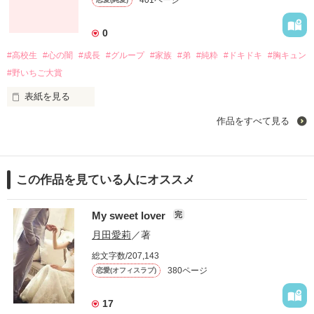
401ページ
想いが詰まった手紙が一通。

私の机の中から届きました――

0
#高校生
#心の闇
#成長
#グループ
#家族
#弟
#純粋
#ドキドキ
#胸キュン
＋＋＋＋＋＋＋＋＋＋

#野いちご大賞
＋＋＋＋＋＋＋＋＋＋

25歳独身男

表紙を見る
阿久津亨（ｱｸﾂﾄｵﾙ）

作品をすべて見る
見た目はごく普通の高校生

好きだった男の子を想い続ける

なんだけれど、

箕輪つぐみ（ﾐﾉﾜﾂｸﾞﾐ）

×

人知れず心に深い闇を抱えていて……

×

この作品を見ている人にオススメ
学生時代の彼女

同い年だけどつぐみの上司

My sweet lover
完
私なんか恋しちゃいけない

飯島香澄（ｲｲｼﾞﾏｶｽﾐ）

猪瀬一臣（ｲﾉｾｶｽﾞｵﾐ）

月田愛莉
／著
そう決めつけてた

＋＋＋＋＋＋＋＋＋＋

総文字数/207,143
＋＋＋＋＋＋＋＋＋＋

380ページ
恋愛(オフィスラブ)
17
＋＋＋＋＋＋＋＋＋＋
