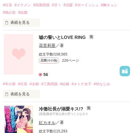
小さい頃の想いは、

好きな人との再会は、

#社長
#イケメン
#四角関係
#甘々
#溺愛
#ボーイッシュ
#胸キュン
#独占欲
#結婚
大人になって叶えられるのか？

思っていた以上に

闇を抱えた女の子

表紙を見る
それとも……

厚い壁がありました。

大塚羽衣(ｵｵﾂｶｳｲ)

水沢　由梨（みずさわ　ゆり）20歳は

嘘の誓いとLOVE RING
完
×

花音莉亜
／著
ボーイッシュな見た目のせいか

クラスメイトの男の子

Start*2012/5/26

総文字数/108,565
start*2012/12/11

220ページ
恋愛(その他)
三上雅也(ﾐｶﾐﾏｻﾔ)

End*2012/12/19

男性から女性扱いをされたことがなく

end*2013/1/8

56
#年の差
#社長
#夫婦
#三角関係
#結婚
#オトナ女子
#幼なじみ
職場の社長にも男性並みの仕事を任されてしまう

＋＋＋＋＋＋＋＋＋＋

＊

表紙を見る
＊

そんな由梨の前に

冷徹社長が溺愛キス!?
完
私、羽ばたけるようになれるかな

2013/1/15

[原題]難攻不落な彼の罪つくりなキス
真中美亜（まなか みあ）25歳。精密機器部品の製造会社勤務。

2013/4/16

優しくしてくれる男の人が現れて……

甘酸っぱい青春ラブストーリー

編集部オススメ作品にPick up！

紅カオル
／著
ある日、父親の命令で突然、10歳年上の大手企業の若社長、浅
編集部オススメ作品にPick up！

総文字数/115,293