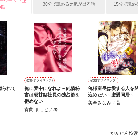
ーワード 「上
30分で読める元気が出る話
15分で読め
の話
禁断の愛

一杯愛した人



いのに…」

私を見る。



恋愛(オフィスラブ)
恋愛(オフィスラブ)
衛られて
俺に夢中になれよ～純情秘
俺様室長は愛する人を
にかけられ

書は溺甘副社長の独占欲を
込めたい～蜜愛同居～
拒めない
美希みなみ／著
んだ………

青蘭 まこと／著
別れに向かって……

＝＝＝＝＝

かんたん検索