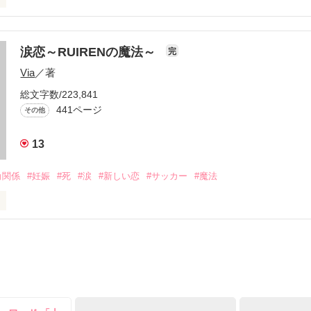
ズ相関図



涙恋～RUIRENの魔法～
完
Via
／著
役立てばと思います
総文字数/223,841
441ページ
その他
作品を読む
13
角関係
#妊娠
#死
#涙
#新しい恋
#サッカー
#魔法
＝＝＝＝＝

から

で…ゴメン…」

笑む・・・・
