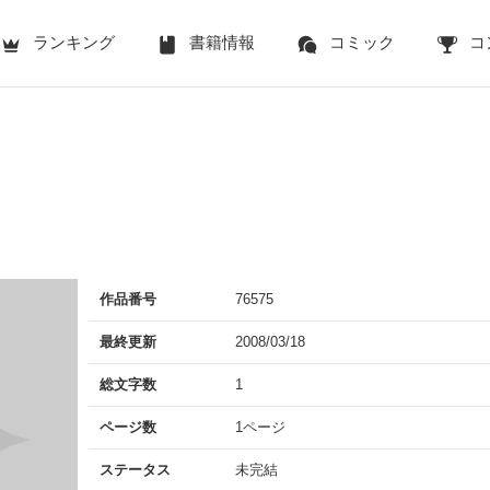
ランキング
書籍情報
コミック
コ
作品番号
76575
最終更新
2008/03/18
総文字数
1
ページ数
1ページ
ステータス
未完結