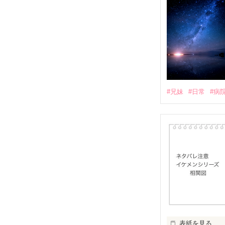
#兄妹
#日常
#病
表紙を見る