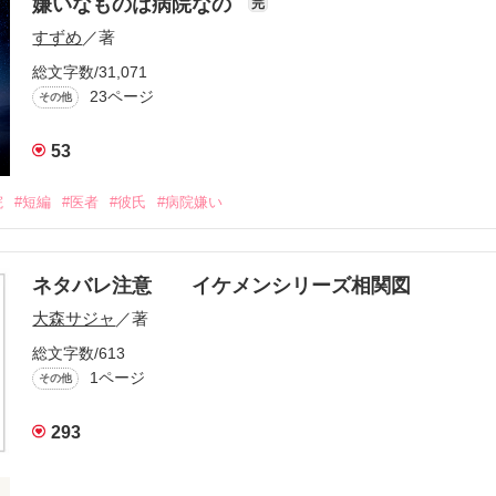
嫌いなものは病院なの
完
すずめ
／著
総文字数/31,071
23ページ
その他
53
院
#短編
#医者
#彼氏
#病院嫌い
ネタバレ注意 イケメンシリーズ相関図
大森サジャ
／著
総文字数/613
1ページ
その他
293