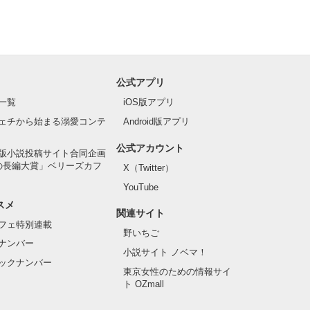
公式アプリ
一覧
iOS版アプリ
ェチから始まる溺愛コンテ
Android版アプリ
公式アカウント
版小説投稿サイト合同企画
の長編大賞」ベリーズカフ
X（Twitter）
YouTube
スメ
関連サイト
フェ特別連載
野いちご
ナンバー
小説サイト ノベマ！
ックナンバー
東京女性のための情報サイ
ト OZmall