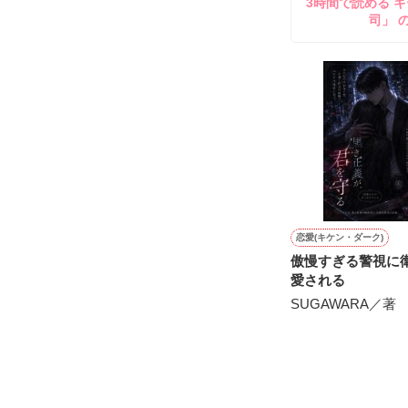
3時間で読める キ
司」 
不倫　教師との
悩み傷つき　精
「俺なら　亜恋を
泣かせたりしな
愛斗はまっすぐ
ユウと愛斗の間で
揺れ動く　私は

恋愛(キケン・ダーク)
傲慢すぎる警視に
再び涙恋の魔法
愛される
SUGAWARA／著
運命の再会を選
ユウとの永遠の
　　＝＝＝＝＝