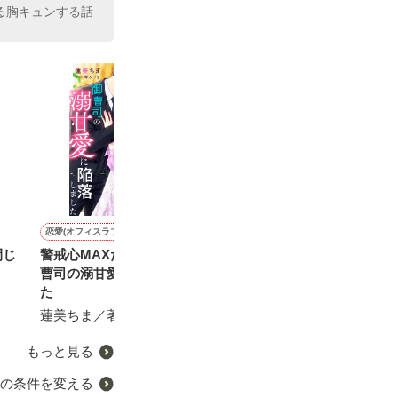
る胸キュンする話
恋愛(オフィスラブ)
青春・友情
恋愛(オフィスラブ)
青春・友情
閉じ
警戒心MAXだったのに、御
裏切り黒田アキラ大いにぼ
オフィスラブは突然に〜鬼
宝石箱〜私達の
曹司の溺甘愛に陥落しまし
やく(上等なヤンキー スピ
部長は溺愛中〜
《短》
た
ンオフ)
せいとも／著
宇治田 珠／著
蓮美ちま／著
睦月ゆき／著
もっと見る
の条件を変える