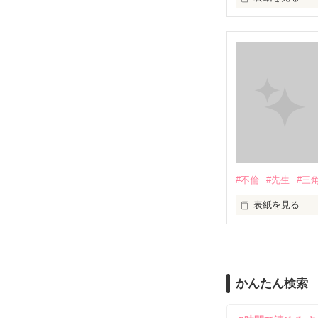
イケメンシリー
第一弾から第十弾
作品を読むのに
#不倫
#先生
#三
表紙を見る
＝＝＝＝＝＝＝
「俺と出会って
泣かせてばかり
かんたん検索
ユウは悲しく微