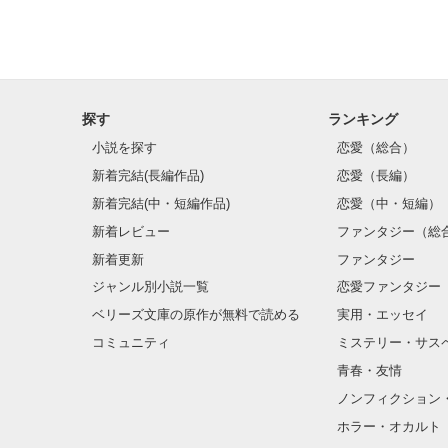
探す
ランキング
小説を探す
恋愛（総合）
新着完結(長編作品)
恋愛（長編）
新着完結(中・短編作品)
恋愛（中・短編）
新着レビュー
ファンタジー（総
新着更新
ファンタジー
ジャンル別小説一覧
恋愛ファンタジー
ベリーズ文庫の原作が無料で読める
実用・エッセイ
コミュニティ
ミステリー・サス
青春・友情
ノンフィクション
ホラー・オカルト