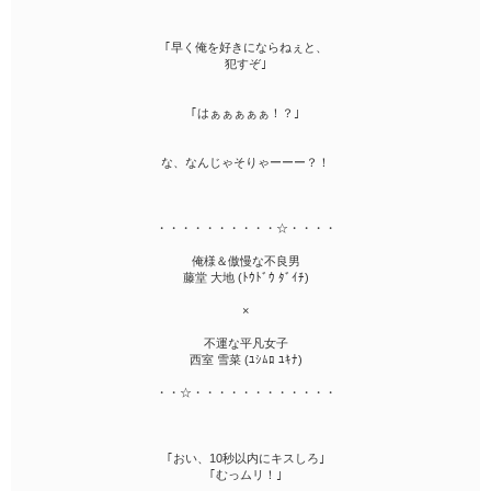
｢早く俺を好きにならねぇと、
犯すぞ｣
｢はぁぁぁぁぁ！？｣
な、なんじゃそりゃーーー？！
・・・・・・・・・・☆・・・・
俺様＆傲慢な不良男
藤堂 大地 (ﾄｳﾄﾞｳ ﾀﾞｲﾁ)
×
不運な平凡女子
西室 雪菜 (ﾕｼﾑﾛ ﾕｷﾅ)
・・☆・・・・・・・・・・・・
｢おい、10秒以内にキスしろ｣
｢むっムリ！｣