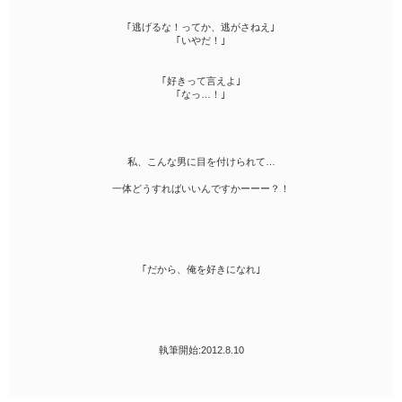
｢逃げるな！ってか、逃がさねえ｣
｢いやだ！｣
｢好きって言えよ｣
｢なっ…！｣
私、こんな男に目を付けられて…
一体どうすればいいんですかーーー？！
｢だから、俺を好きになれ｣
執筆開始:2012.8.10