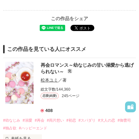
この作品をシェア
この作品を見ている人にオススメ
再会ロマンス～幼なじみの甘い溺愛から逃げ
られない～
完
松本ユミ
／著
総文字数/144,360
245ページ
恋愛(純愛)
408
#幼なじみ
#溺愛
#再会
#両片想い
#初恋
#スパダリ
#大人の恋
#御曹司
#独占欲
#ハッピーエンド
表紙を見る