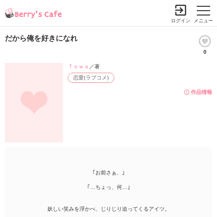
ログイン
メニュー
だから俺を好きになれ
0
Ｔｏｗａ
／著
恋愛(ラブコメ)
作品情報
｢お前さぁ、｣
｢…ちょっ、何…｣
妖しい笑みを浮かべ、じりじり迫ってくるアイツ。