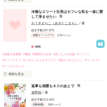
冷徹なエリート社長はセフレな私を一途に愛
して孕ませたい
完
幼なじみの哲平に淡い恋心を抱いていた美桜。

おうぎまちこ（あきたこまち）
／著
しかし、ある出来事をきっかけに二人の関係は壊れてしまう。

総文字数/207,975
関係修復もできないまま、美桜は両親の離婚によって

179ページ
恋愛(オフィスラブ)
引っ越すことになり、哲平とも離れ離れになった。

それから約十二年後。

444
過去の傷から、二度と会いたくないと思っていた哲平に

#溺愛＆執着愛
#俺様
#御曹司＆社長
#身ごもり＆妊娠
#イケメン
運命のような再会を果たす。

#オフィスラブ
#いちゃいちゃ＆ラブラブ
#虐げられヒロイン
#ワンナイト
そして、ひょんなことから

#ハッピーエンド
酔った勢いで一夜を共にしてしまった。

表紙を見る
さらに、美桜が初めてだと知った哲平は

『責任をとる、結婚しよう』と真っ直ぐに告げてきた。

　おかしな噂を流されて前の職場でうまくいかなかった梅田美
戸惑う美桜とは裏腹に、好きという気持ちを隠すことなく

返事も溺愛もキスのあとで
完
桜は、海外で傷心旅行をしていたところ、日本人美青年と出会
甘やかしてくる。

い、酒の勢いもあり一夜限りの関係となる。

遊野煌
／著
　帰国後、美桜は新しい職場でワンナイトした美青年と再会。
そんなある日、哲平は美桜がストーカー被害に

総文字数/112,403
なんと彼の正体は、とある財閥御曹司にも関わらず、一族を離
遭っていることを知る。

190ページ
恋愛(純愛)
れて起業した新進気鋭の実業家、社内でも冷徹だと評判な社長