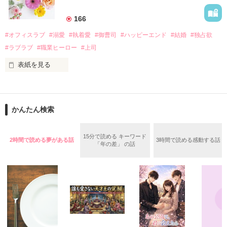
美桜を守るため、哲平は同居を提案してきて――。

――御影恭司その人だったのだ――！

　なぜか恭司から飼い猫の世話係を命じられた美桜は、猫の世
166
話を口実にしばしば呼び出された上、二人はいわゆる身体だけ
夏木美桜(なつきみお)

#オフィスラブ
#溺愛
#執着愛
#御曹司
#ハッピーエンド
#結婚
#独占欲
✕

#ラブラブ
#職業ヒーロー
#上司
鳴海哲平 (なるみてっぺい)

表紙を見る
作品を読む
止まっていたはずの二人の時間が、再び動き出す。

舞川雛子（26）は大手お菓子メーカー、三日月製菓コーポレー
再会から始まる、溺愛ラブ。

ションの企画戦略室で働いている。

また雛子には2年前から付き合いはじめ、半年前から同棲を始
2026.6.5～2026.7.25

かんたん検索
めた、同期で恋人の石垣守（26）がいるのだが、後輩の姫原由
羅（24）との浮気が発覚した上、いつのまにか元カノにされて
いた。

15分で読める キーワード
2時間で読める夢がある話
3時間で読める感動する話
守と由羅から『便利屋雛子』と馬鹿にされ、一人こっそり泣い
「年の差」 の話
＊以前、公開していた話の改稿版です＊

ていた雛子に、企画戦略室の上司である雪瀬鷹哉（29）が
『──俺と結婚してくれないか』といきなりプロポーズをしてき
た上、同居まで提案してきて──？

鷹哉『宜しくな、俺の雛子』🦅

雛子『俺の……ひぃ、雛子？！！！』🐥

作品を読む
シゴデキで冷徹な上司が見せる素顔は、なぜか想像以上に甘く