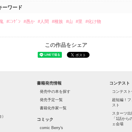
キーワード
鬼
#ﾆﾝｹﾞﾝ
#愚か
#人間
#種族
#山
#里
#化け物
この作品をシェア
書籍発売情報
コンテスト
発売中の本を探す
コンテスト
発売予定一覧
超短編！フ
スト
書籍化作家一覧
スターツ出
合）
「1話から
コミック
ェ会場
comic Berry's