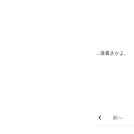
…落書きかよ。
前へ