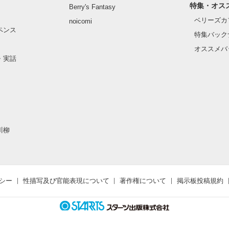
特集・オス
Berry's Fantasy
ベリーズカ
noicomi
ペンス
特集バック
オススメバ
・実話
川柳
シー
性描写及び官能表現について
著作権について
掲示板投稿規約