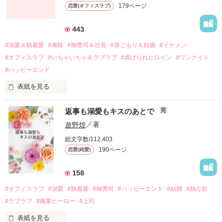
179ページ
恋愛(オフィスラブ)
引っ越すことになり、哲平とも離れ離れになった。

それから約十二年後。

443
過去の傷から、二度と会いたくないと思っていた哲平に

#溺愛＆執着愛
#俺様
#御曹司＆社長
#身ごもり＆妊娠
#イケメン
運命のような再会を果たす。

#オフィスラブ
#いちゃいちゃ＆ラブラブ
#虐げられヒロイン
#ワンナイト
そして、ひょんなことから

#ハッピーエンド
酔った勢いで一夜を共にしてしまった。

表紙を見る
さらに、美桜が初めてだと知った哲平は

『責任をとる、結婚しよう』と真っ直ぐに告げてきた。

　おかしな噂を流されて前の職場でうまくいかなかった梅田美
戸惑う美桜とは裏腹に、好きという気持ちを隠すことなく

返事も溺愛もキスのあとで
完
桜は、海外で傷心旅行をしていたところ、日本人美青年と出会
甘やかしてくる。

い、酒の勢いもあり一夜限りの関係となる。

遊野煌
／著
　帰国後、美桜は新しい職場でワンナイトした美青年と再会。
そんなある日、哲平は美桜がストーカー被害に

総文字数/112,403
なんと彼の正体は、とある財閥御曹司にも関わらず、一族を離
遭っていることを知る。

190ページ
恋愛(純愛)
れて起業した新進気鋭の実業家、社内でも冷徹だと評判な社長
美桜を守るため、哲平は同居を提案してきて――。

――御影恭司その人だったのだ――！

　なぜか恭司から飼い猫の世話係を命じられた美桜は、猫の世
158
話を口実にしばしば呼び出された上、二人はいわゆる身体だけ
夏木美桜(なつきみお)

#オフィスラブ
#溺愛
#執着愛
#御曹司
#ハッピーエンド
#結婚
#独占欲
✕

#ラブラブ
#職業ヒーロー
#上司
鳴海哲平 (なるみてっぺい)

表紙を見る