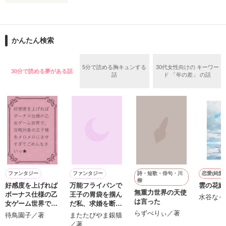
作品を読む
止まっていたはずの二人の時間が、再び動き出す。

舞川雛子（26）は大手お菓子メーカー、三日月製菓コーポレー
再会から始まる、溺愛ラブ。

ションの企画戦略室で働いている。

また雛子には2年前から付き合いはじめ、半年前から同棲を始
2026.6.5～2026.7.25

かんたん検索
めた、同期で恋人の石垣守（26）がいるのだが、後輩の姫原由
羅（24）との浮気が発覚した上、いつのまにか元カノにされて
いた。

5分で読める胸キュンする
30代女性向けの キーワー
30分で読める夢がある話
守と由羅から『便利屋雛子』と馬鹿にされ、一人こっそり泣い
話
ド 「年の差」 の話
＊以前、公開していた話の改稿版です＊

ていた雛子に、企画戦略室の上司である雪瀬鷹哉（29）が
『──俺と結婚してくれないか』といきなりプロポーズをしてき
た上、同居まで提案してきて──？

鷹哉『宜しくな、俺の雛子』🦅

雛子『俺の……ひぃ、雛子？！！！』🐥

作品を読む
シゴデキで冷徹な上司が見せる素顔は、なぜか想像以上に甘く
て……🐥💓🦅

詩・短歌・俳句・川
ファンタジー
ファンタジー
恋愛(純愛)
柳
好感度を上げれば
万能フライパンで
雲の花嫁
※表紙も作中使用の画像も全てフリー素材です。

無重力世界の天使
ボーナス仕様の乙
王子の胃袋を掴ん
※執筆期間2026.6.3〜7.20完結です。　

水谷なっ
は言った
女ゲーム世界で、
だ私、求婚を断っ
※他サイトさんにて恋愛トレンド1位でした〜良かったら読ん
攻略対象の王子様
て無双する！
らずべりぃ／著
待鳥園子／著
またたびやま銀猫
で頂けると嬉しいです。
をメロメロにさせ
／著