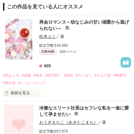
この作品を見ている人にオススメ
再会ロマンス～幼なじみの甘い溺愛から逃げ
られない～
完
松本ユミ
／著
総文字数/144,360
245ページ
恋愛(純愛)
405
#幼なじみ
#溺愛
#再会
#両片想い
#初恋
#スパダリ
#大人の恋
#御曹司
#独占欲
#ハッピーエンド
表紙を見る
冷徹なエリート社長はセフレな私を一途に愛
して孕ませたい
完
幼なじみの哲平に淡い恋心を抱いていた美桜。

おうぎまちこ（あきたこまち）
／著
しかし、ある出来事をきっかけに二人の関係は壊れてしまう。

総文字数/207,975
関係修復もできないまま、美桜は両親の離婚によって
