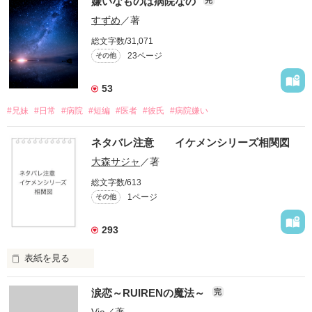
嫌いなものは病院なの
すずめ
／著
総文字数/31,071
23ページ
その他
53
#兄妹
#日常
#病院
#短編
#医者
#彼氏
#病院嫌い
ネタバレ注意 イケメンシリーズ相関図
大森サジャ
／著
総文字数/613
1ページ
その他
293
表紙を見る
イケメンシリーズ相関図

涙恋～RUIRENの魔法～
完
第一弾から第十弾

Via
／著