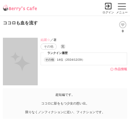
ログイン
メニュー
ココロも血を流す
0
結羅☆
／著
その他
完
ランクイン履歴
その他
14位（2024/12/29）
作品情報
超短編です。
ココロに影をもつ少女の想い出。
限りなくノンフィクションに近い、フィクションです。