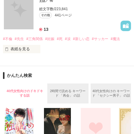
総文字数/223,841
作品を読むのに役立てばと思います
441ページ
その他
13
作品を読む
#不倫
#先生
#三角関係
#妊娠
#死
#涙
#新しい恋
#サッカー
#魔法
表紙を見る
＝＝＝＝＝＝＝＝＝＝＝＝

「俺と出会ってから

かんたん検索
泣かせてばかりで…ゴメン…」

ユウは悲しく微笑む・・・・

40代女性向けのドキドキ
2時間で読める キーワー
40代女性向けの キーワー
する話
ド 「再会」 の話
ド 「セクシー男子」 の話
不倫　教師との禁断の愛

悩み傷つき　精一杯愛した人

「俺なら　亜恋を
